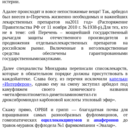
истерии.
Адалее происходят и вовсе непостижимые вещи! Так, арбидол
был внесен в»Перечень жизненно необходимых и важнейших
лекарственных препаратов на2011 год» (Распоряжение
Правительства РФ от 11 ноября 2010 г. №1938-р).Для тех, кто
не в теме: сей Перечень – мощнейший государственный
рычагдля защиты отечественного производителя и
продвижения отдельныхлекарственных препаратов на
российском рынке. Включенные в неголекарственные
средства обеспечены гарантированными
государственнымизакупками.
Далее специалисты Минздрава переписали списоклекарств,
которые в обязательном порядке должны присутствовать в
каждойаптеке. Слава богу, из перечня исключили
капельки
«Интерферон»
, однако ему на смену заступил арбидол под
камуфляжем своего химического названия
«метилфенилтиометил-диметиламинометил-ги
дроксиброминдол карбоновой кислоты этиловый эфир».
Скажу прямо, ОРВИ и грипп — благодатная почва для
взращивания самых разнообразных фуфломицинов, от
гомеопатических
оциллококцинумов
и
анаферонов
до
травок-муравок фуфлодела №1 фармкомпании «Эвалар».