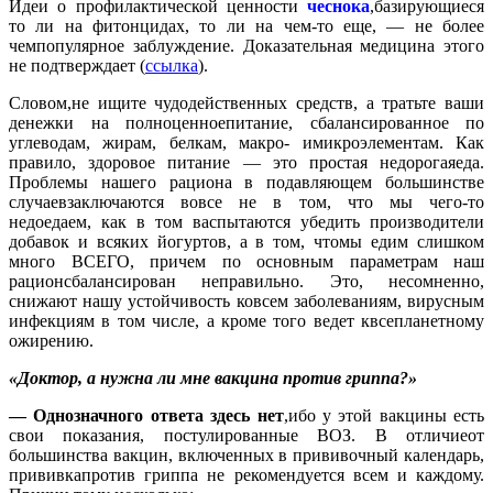
Идеи о профилактической ценности
чеснока
,базирующиеся
то ли на фитонцидах, то ли на чем-то еще, — не более
чемпопулярное заблуждение. Доказательная медицина этого
не подтверждает (
ссылка
).
Словом,не ищите чудодейственных средств, а тратьте ваши
денежки на полноценноепитание, сбалансированное по
углеводам, жирам, белкам, макро- имикроэлементам. Как
правило, здоровое питание — это простая недорогаяеда.
Проблемы нашего рациона в подавляющем большинстве
случаевзаключаются вовсе не в том, что мы чего-то
недоедаем, как в том васпытаются убедить производители
добавок и всяких йогуртов, а в том, чтомы едим слишком
много ВСЕГО, причем по основным параметрам наш
рационсбалансирован неправильно. Это, несомненно,
снижают нашу устойчивость ковсем заболеваниям, вирусным
инфекциям в том числе, а кроме того ведет квсепланетному
ожирению.
«Доктор, а нужна ли мне вакцина против гриппа?»
— Однозначного ответа здесь нет
,ибо у этой вакцины есть
свои показания, постулированные ВОЗ. В отличиеот
большинства вакцин, включенных в прививочный календарь,
прививкапротив гриппа не рекомендуется всем и каждому.