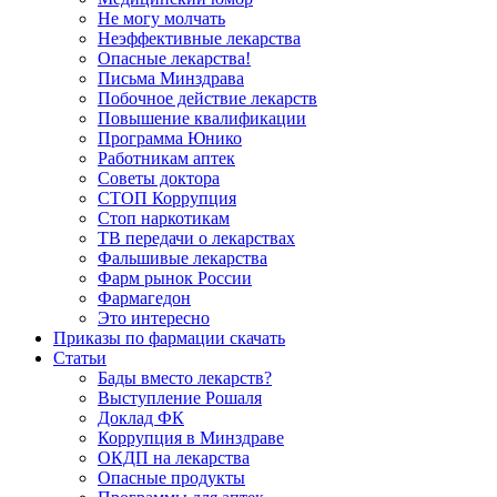
Не могу молчать
Неэффективные лекарства
Опасные лекарства!
Письма Минздрава
Побочное действие лекарств
Повышение квалификации
Программа Юнико
Работникам аптек
Советы доктора
СТОП Коррупция
Стоп наркотикам
ТВ передачи о лекарствах
Фальшивые лекарства
Фарм рынок России
Фармагедон
Это интересно
Приказы по фармации скачать
Статьи
Бады вместо лекарств?
Выступление Рошаля
Доклад ФК
Коррупция в Минздраве
ОКДП на лекарства
Опасные продукты