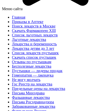
Меню сайта
Главная
Приказы в Аптеке
Поиск лекарств в Москве
Скачать Фармакопею XIII
Список льготных лекарств
Льготные лекарства
Лекарства и беременность
Лекарства детям до 3 лет
Список лекарств пустышек
Скачать список пустышек
Отзывы по пустышкам
Бесполезные лекарства
Пустышки — лидеры продаж
Гомеопатия — лженаука
Не могу молчать
Гос Реестр на лекарства
Предельные цены на лекарства
Письма Минздрава
Фальшивые лекарства
Письма Росздравнадзора
Забракованные лекарства
Фарм рынок России