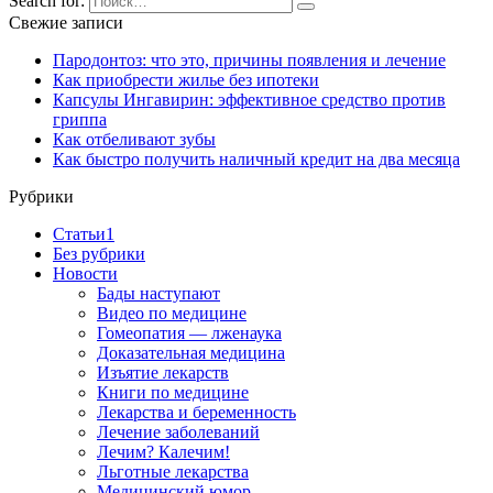
Search for:
Свежие записи
Пародонтоз: что это, причины появления и лечение
Как приобрести жилье без ипотеки
Капсулы Ингавирин: эффективное средство против
гриппа
Как отбеливают зубы
Как быстро получить наличный кредит на два месяца
Рубрики
Cтатьи1
Без рубрики
Новости
Бады наступают
Видео по медицине
Гомеопатия — лженаука
Доказательная медицина
Изъятие лекарств
Книги по медицине
Лекарства и беременность
Лечение заболеваний
Лечим? Калечим!
Льготные лекарства
Медицинский юмор