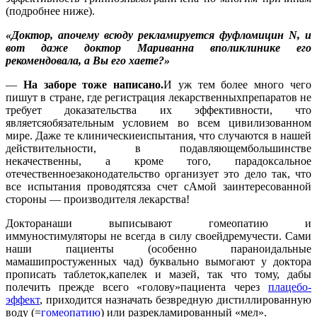
(подробнее ниже).
«Доктор, апочему всюду рекламируется фуфломицин N, и
вот даже доктор Мариванна вполиклинике его
рекомендовала, а Вы его хаете?»
—
На заборе тоже написано.
И уж тем более много чего
пишут в стране, где регистрация лекарственныхпрепаратов не
требует доказательства их эффективности, что
являетсяобязательным условием во всем цивилизованном
мире. Даже те клиническиеиспытания, что случаются в нашей
действительности, в подавляющембольшинстве
некачественны, а кроме того, парадоксальное
отечественноезаконодательство организует это дело так, что
все испытания проводятсяза счет сАмой заинтересованной
стороны — производителя лекарства!
Докторанаши выписывают гомеопатию и
иммуностимуляторы не всегда в силу своейдремучести. Сами
наши пациенты (особенно параноидальные
мамашипростуженных чад) буквально вымогают у доктора
прописать таблеток,капелек и мазей, так что тому, дабы
полечить прежде всего «голову»пациента через
плацебо-
эффект
, приходится назначать безвредную дистиллированную
воду (=
гомеопатию
) или разрекламированный «мел».