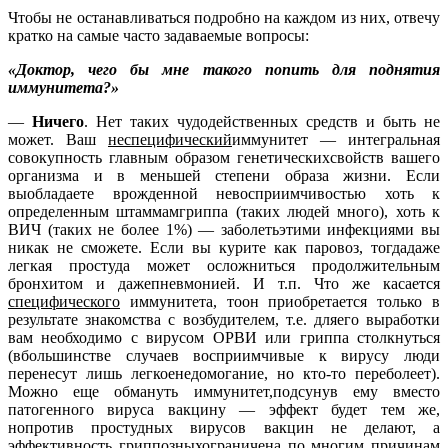
Чтобы не останавливаться подробно на каждом из них, отвечу
кратко на самые часто задаваемые вопросы:
«Доктор, чего бы мне такого попить для поднятия
иммунитета?»
—
Ничего
. Нет таких чудодейственных средств и быть не
может. Ваш
неспецифический
иммунитет — интегральная
совокупность главным образом генетическихсвойств вашего
организма и в меньшей степени образа жизни. Если
выобладаете врожденной невосприимчивостью хоть к
определенным штаммамгриппа (таких людей много), хоть к
ВИЧ (таких не более 1%) — заболетьэтими инфекциями вы
никак не сможете. Если вы курите как паровоз, тогдадаже
легкая простуда может осложниться продолжительным
бронхитом и дажепневмонией. И т.п. Что же касается
специфического
иммунитета, тоон приобретается только в
результате знакомства с возбудителем, т.е. дляего выработки
вам необходимо с вирусом ОРВИ или гриппа столкнуться
(вбольшинстве случаев восприимчивые к вирусу люди
перенесут лишь легкоенедомогание, но кто-то переболеет).
Можно еще обмануть иммунитет,подсунув ему вместо
патогенного вируса вакцину — эффект будет тем же,
нопротив простудных вирусов вакцин не делают, а
эффективность гриппозныхограничена по многим причинам