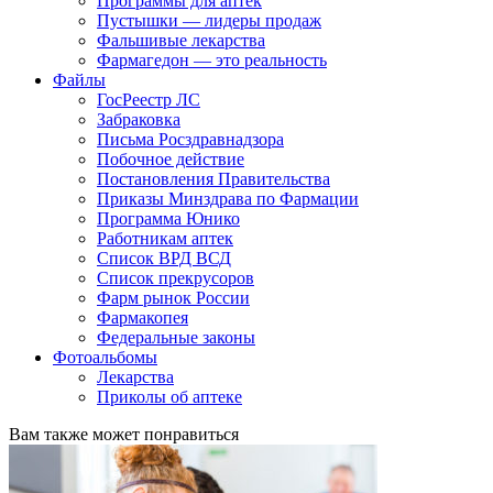
Программы для аптек
Пустышки — лидеры продаж
Фальшивые лекарства
Фармагедон — это реальность
Файлы
ГосРеестр ЛС
Забраковка
Письма Росздравнадзора
Побочное действие
Постановления Правительства
Приказы Минздрава по Фармации
Программа Юнико
Работникам аптек
Список ВРД ВСД
Список прекрусоров
Фарм рынок России
Фармакопея
Федеральные законы
Фотоальбомы
Лекарства
Приколы об аптеке
Вам также может понравиться