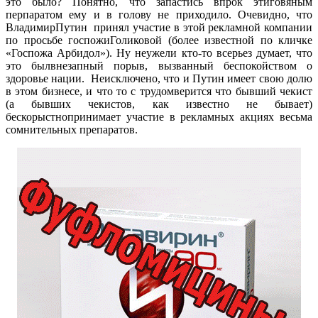
это было? Понятно, что запастись впрок этиговяным
перпаратом ему и в голову не приходило. Очевидно, что
ВладимирПутин принял участие в этой рекламной компании
по просьбе госпожиГоликовой (более известной по кличке
«Госпожа Арбидол»). Ну неужели кто-то всерьез думает, что
это былвнезапный порыв, вызванный беспокойством о
здоровье нации. Неисключено, что и Путин имеет свою долю
в этом бизнесе, и что то с трудомверится что бывший чекист
(а бывших чекистов, как известно не бывает)
бескорыстнопринимает участие в рекламных акциях весьма
сомнительных препаратов.