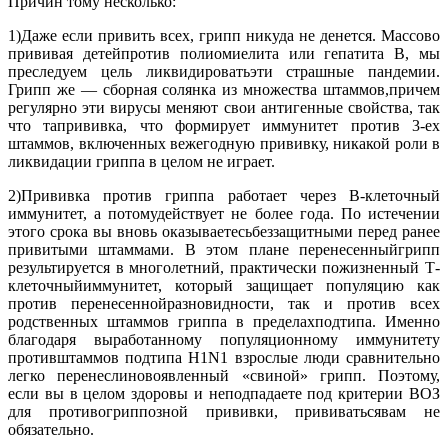
Причин тому несколько:
1)Даже если привить всех, грипп никуда не денется. Массово
прививая детейпротив полиомиелита или гепатита В, мы
преследуем цель ликвидироватьэти страшные пандемии.
Грипп же — сборная солянка из множества штаммов,причем
регулярно эти вирусы меняют свои антигенные свойства, так
что тапрививка, что формирует иммунитет против 3-ех
штаммов, включенных вежегодную прививку, никакой роли в
ликвидации гриппа в целом не играет.
2)Прививка против гриппа работает через B-клеточный
иммунитет, а потомудействует не более года. По истечении
этого срока вы вновь оказываетесьбеззащитными перед ранее
привитыми штаммами. В этом плане перенесенныйгрипп
результируется в многолетний, практически пожизненный Т-
клеточныйиммунитет, который защищает популяцию как
против перенесеннойразновидности, так и против всех
родственных штаммов гриппа в пределахподтипа. Именно
благодаря выработанному популяционному иммунитету
противштаммов подтипа H1N1 взрослые люди сравнительно
легко перенеслиновоявленный «свиной» грипп. Поэтому,
если вы в целом здоровы и неподпадаете под критерии ВОЗ
для противогриппозной прививки, прививатьсявам не
обязательно.