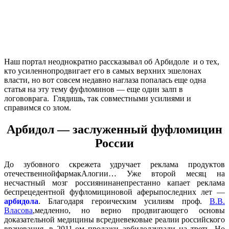
Наш портал неоднократно рассказывал об Арбидоле и о тех,
кто усиленнопродвигает его в самых верхних эшелонах
власти, но вот совсем недавно наглаза попалась еще одна
статья на эту тему фуфломинов — еще один залп в
логововрага. Глядишь, так совместными усилиями и
справимся со злом.
Арбидол — заслуженный фуфломицин
России
До зубовного скрежета удручает реклама продуктов
отечественнойфармакАлогии… Уже второй месяц на
несчастный мозг россиянинанепрестанно капает реклама
беспрецедентной фуфломициновой аферыпоследних лет —
арбидола
. Благодаря героическим усилиям проф.
В.В.
Власова
,медленно, но верно продвигающего основы
доказательной медицины всредневековые реалии российского
врачевания, в 2011-ом продажи арбидолаупали на треть. Но