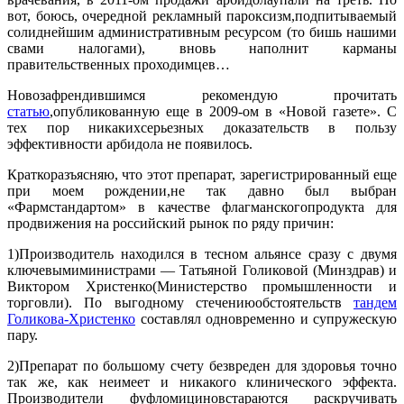
вот, боюсь, очередной рекламный пароксизм,подпитываемый
солиднейшим административным ресурсом (то бишь нашими
свами налогами), вновь наполнит карманы
правительственных проходимцев…
Новозафрендившимся рекомендую прочитать
статью
,опубликованную еще в 2009-ом в «Новой газете». С
тех пор никакихсерьезных доказательств в пользу
эффективности арбидола не появилось.
Краткоразъясняю, что этот препарат, зарегистрированный еще
при моем рождении,не так давно был выбран
«Фармстандартом» в качестве флагманскогопродукта для
продвижения на российский рынок по ряду причин:
1)Производитель находился в тесном альянсе сразу с двумя
ключевымиминистрами — Татьяной Голиковой (Минздрав) и
Виктором Христенко(Министерство промышленности и
торговли). По выгодному стечениюобстоятельств
тандем
Голикова-Христенко
составлял одновременно и супружескую
пару.
2)Препарат по большому счету безвреден для здоровья точно
так же, как неимеет и никакого клинического эффекта.
Производители фуфломициновстараются раскручивать