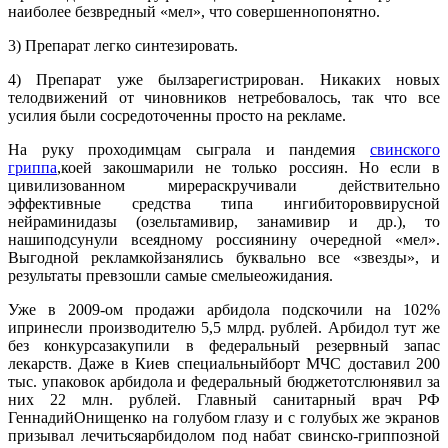
наиболее безвредный «мел», что совершеннопонятно.
3) Препарат легко синтезировать.
4) Препарат уже былзарегистрирован. Никаких новых
телодвижений от чиновников нетребовалось, так что все
усилия были сосредоточенны просто на рекламе.
На руку проходимцам сыграла и пандемия
свинского
гриппа
,коей закошмарили не только россиян. Но если в
цивилизованном мирераскручивали действительно
эффективные средства типа ингибитороввирусной
нейраминидазы (озельтамивир, занамивир и др.), то
нашиподсунули всеядному россиянину очередной «мел».
Выгодной рекламкойзанялись буквально все «звезды», и
результаты превзошли самые смелыеожидания.
Уже в 2009-ом продажи арбидола подскочили на 102%
ипринесли производителю 5,5 млрд. рублей. Арбидол тут же
без конкурсазакупили в федеральный резервный запас
лекарств. Даже в Киев специальныйборт МЧС доставил 200
тыс. упаковок арбидола и федеральный бюджетотслюнявил за
них 22 млн. рублей. Главный санитарный врач РФ
ГеннадийОнищенко на голубом глазу и с голубых же экранов
призывал лечитьсяарбидолом под набат свинско-гриппозной