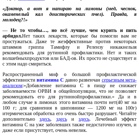
«Доктор, а вот я напираю на лимоны (мед, чеснок,
окаменелый кал доисторических пчел). Правда, я
молодец?!»
—
Не то чтобы…, но всё лучше, чем курить и пить
арбидол.
Нет таких лекарств, которые бы помогли вам не
простужаться. Даже те жеэффективные против некоторых
штаммов гриппа Тамифлу и Релензу никакнельзя
рекомендовать для рутинной профилактики. Нет и таких
волшебныхпродуктов или БАД-ов. Их просто не существует и
с этим надо смириться.
Распространенный миф о большой профилактической
эффективности
витамина С
давно развенчан
серьезным мета-
анализом
:»Добавление витамина С в пищу не снижает
заболеваемости ОРВИ в общейпопуляции, что не позволяет
рекомендовать его для рутиннойпрофилактики.» Да и в
любом случае в лимонах этого витамина почти нет(40 мг на
100 г; для сравнения в шиповнике — 1200 мг на 100г)
итермическая обработка его очень быстро разрушает. Читайте
дополнительно
здесь
,
здесь
и
здесь
. Лечебный эффект
витамина С на уже заболевших также недостаточно изучен, и
даже если присутствует, очень невелик.