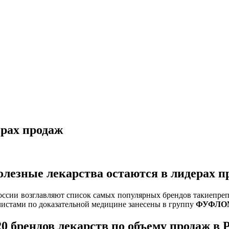
ерах продаж
олезные лекарства остаются в лидерах п
 России возглавляют список самых популярных брендов такиепре
истами по доказательной медицине занесены в группу
ФУФЛО
0 брендов лекарств по объему продаж в 