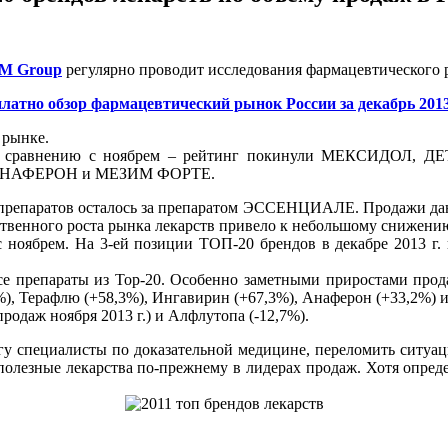
M Group
регулярно проводит исследования фармацевтического 
латно обзор фармацевтический рынок России за декабрь 201
 рынке.
лся по сравнению с ноябрем – рейтинг покинули МЕКСИД
НАФЕРОН и МЕЗИМ ФОРТЕ.
х препаратов осталось за препаратом ЭССЕНЦИАЛЕ. Продажи данн
ственного роста рынка лекарств привело к небольшому снижени
с ноябрем. На 3-ей позиции ТОП-20 брендов в декабре 2013 г.
 все препараты из Top-20. Особенно заметными приростами про
), Терафлю (+58,3%), Ингавирин (+67,3%), Анаферон (+33,2%) и
родаж ноября 2013 г.) и Алфлутопа (-12,7%).
огу специалисты по доказательной медицине, переломить ситуац
полезные лекарства по-прежнему в лидерах продаж. Хотя опред