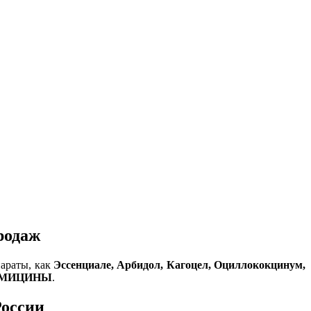
родаж
параты, как
Эссенциале, Арбидол, Кагоцел, Оциллококцинум,
МИЦИНЫ
.
России