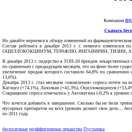
Компания
DS
Скачать бесп
Но давайте вернемся к обзору изменений на фармацевтическом
Состав рейтинга в декабре 2013 г. г. немного измени
ОЦИЛЛОКОКЦИНУМ, ТЕРАФЛЮ, ИНГАВИРИН, ТИЗИН, А
В декабре 2013 г. лидерство в ТОП-20 брендов лекарственны
по сравнению с предыдущим месяцем, что на фоне более суще
увеличение продаж которого составило 64,8% по сравнению 
13,6%).
Декабрь 2013 г. стал месяцем «оживления» спроса почти на
Кагоцел (+74,1%), Лазолван (+41,3%), Оциллококцинум (+53,4%
Сокращение спроса отмечалось у Актовегина (-0,2% к уровню п
Что хочется добавить в завершение. Сколько бы не били трев
мусорных препаратов на всех уровнях делают свое дело… бес
по 2011 году.
бесполезные
неэффективные лекарства
Пустышка