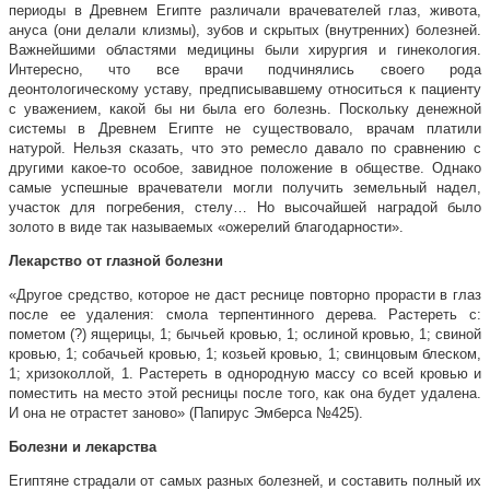
периоды в Древнем Египте различали врачевателей глаз, живота,
ануса (они делали клизмы), зубов и скрытых (внутренних) болезней.
Важнейшими областями медицины были хирургия и гинекология.
Интересно, что все врачи подчинялись своего рода
деонтологическому уставу, предписывавшему относиться к пациенту
с уважением, какой бы ни была его болезнь. Поскольку денежной
системы в Древнем Египте не существовало, врачам платили
натурой. Нельзя сказать, что это ремесло давало по сравнению с
другими какое-то особое, завидное положение в обществе. Однако
самые успешные врачеватели могли получить земельный надел,
участок для погребения, стелу… Но высочайшей наградой было
золото в виде так называемых «ожерелий благодарности».
Лекарство от глазной болезни
«Другое средство, которое не даст реснице повторно прорасти в глаз
после ее удаления: смола терпентинного дерева. Растереть с:
пометом (?) ящерицы, 1; бычьей кровью, 1; ослиной кровью, 1; свиной
кровью, 1; собачьей кровью, 1; козьей кровью, 1; свинцовым блеском,
1; хризоколлой, 1. Растереть в однородную массу со всей кровью и
поместить на место этой ресницы после того, как она будет удалена.
И она не отрастет заново» (Папирус Эмберса №425).
Болезни и лекарства
Египтяне страдали от самых разных болезней, и составить полный их