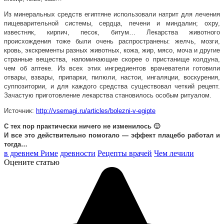
Из минеральных средств египтяне использовали натрит для лечения
пищеварительной системы, сердца, печени и миндалин; охру,
известняк, кирпич, песок, битум… Лекарства животного
происхождения тоже были очень распространены: желчь, мозги,
кровь, экскременты разных животных, кожа, жир, мясо, моча и другие
странные вещества, напоминающие скорее о пристанище колдуна,
чем об аптеке. Из всех этих ингредиентов врачеватели готовили
отвары, взвары, припарки, пилюли, настои, ингаляции, воскурения,
суппозитории, и для каждого средства существовал четкий рецепт.
Зачастую приготовление лекарства становилось особым ритуалом.
Источник:
http://vsemagi.ru/articles/bolezni-v-egipte
С тех пор практически ничего не изменилось 🙂
И все это действительно помогало — эффект плацебо работал и
тогда…
в древнем Риме
древности
Рецепты врачей
Чем лечили
Оцените статью