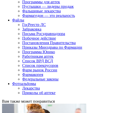
Программы для аптек
Пустышки — лидеры продаж
Фальшивые лекарства
Фармагедон — это реальность
Файлы
ГосРеестр ЛС
Забраковка
Письма Росздравнадзора
Побочное действие
Постановления Правительства
Приказы Минздрава по Фармации
Программа Юнико
Работникам аптек
Список ВРД ВСД
Список прекрусоров
Фарм рынок России
Фармакопея
Федеральные законы
Фотоальбомы
Лекарства
Приколы об аптеке
Вам также может понравиться