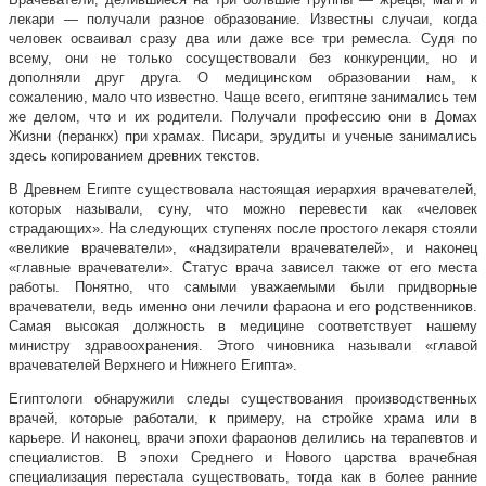
лекари — получали разное образование. Известны случаи, когда
человек осваивал сразу два или даже все три ремесла. Судя по
всему, они не только сосуществовали без конкуренции, но и
дополняли друг друга. О медицинском образовании нам, к
сожалению, мало что известно. Чаще всего, египтяне занимались тем
же делом, что и их родители. Получали профессию они в Домах
Жизни (перанкх) при храмах. Писари, эрудиты и ученые занимались
здесь копированием древних текстов.
В Древнем Египте существовала настоящая иерархия врачевателей,
которых называли, суну, что можно перевести как «человек
страдающих». На следующих ступенях после простого лекаря стояли
«великие врачеватели», «надзиратели врачевателей», и наконец
«главные врачеватели». Статус врача зависел также от его места
работы. Понятно, что самыми уважаемыми были придворные
врачеватели, ведь именно они лечили фараона и его родственников.
Самая высокая должность в медицине соответствует нашему
министру здравоохранения. Этого чиновника называли «главой
врачевателей Верхнего и Нижнего Египта».
Египтологи обнаружили следы существования производственных
врачей, которые работали, к примеру, на стройке храма или в
карьере. И наконец, врачи эпохи фараонов делились на терапевтов и
специалистов. В эпохи Среднего и Нового царства врачебная
специализация перестала существовать, тогда как в более ранние