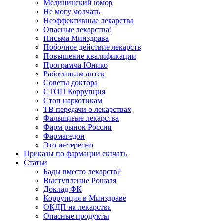
Медицинский юмор
Не могу молчать
Неэффективные лекарства
Опасные лекарства!
Письма Минздрава
Побочное действие лекарств
Повышение квалификации
Программа Юнико
Работникам аптек
Советы доктора
СТОП Коррупция
Стоп наркотикам
ТВ передачи о лекарствах
Фальшивые лекарства
Фарм рынок России
Фармагедон
Это интересно
Приказы по фармации скачать
Статьи
Бады вместо лекарств?
Выступление Рошаля
Доклад ФК
Коррупция в Минздраве
ОКДП на лекарства
Опасные продукты