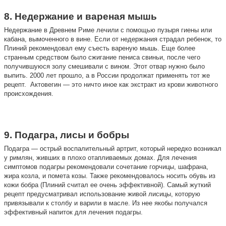
8. Недержание и вареная мышь
Недержание в Древнем Риме лечили с помощью пузыря гиены или
кабана, вымоченного в вине. Если от недержания страдал ребенок, то
Плиний рекомендовал ему съесть вареную мышь. Еще более
странным средством было сжигание пениса свиньи, после чего
получившуюся золу смешивали с вином. Этот отвар нужно было
выпить. 2000 лет прошло, а в России продолжат применять тот же
рецепт. Актовегин — это ничто иное как экстракт из крови животного
происхождения.
9. Подагра, лисы и бобры
Подагра — острый воспалительный артрит, который нередко возникал
у римлян, живших в плохо отапливаемых домах. Для лечения
симптомов подагры рекомендовали сочетание горчицы, шафрана,
жира козла, и помета козы. Также рекомендовалось носить обувь из
кожи бобра (Плиний считал ее очень эффективной). Самый жуткий
рецепт предусматривал использование живой лисицы, которую
привязывали к столбу и варили в масле. Из нее якобы получался
эффективный напиток для лечения подагры.