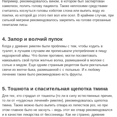
Например, рекомендовалось вином, в котором был заспиртован
хамелеон, полить голову пациента. Также неплохими средствами
считалось коснуться головы хоботом слона или выпить воду из
поилки, из которой до этого пил вол или осел. В крайнем случае, при
сильной мигрени рекомендовалось закрепить на голове отрезанные
гениталии лисы.
4. Запор и волчий пупок
Когда у древних римлян были проблемы с тем, чтобы ходить в
туалет, в лучшем случаем им прописывали употребление в пищу
недозрелой айвы. Что более противно, могли посоветовать
намазывать свой пупок желчью волка, размешанной в молоке с
солью и медом. Еще одним странным рецептом были ректальные
свечи из желчи быка, размешанной с с полынью. И к любому
лечению также было рекомендовано есть фрукты.
5. Тошнота и спасительная щепотка тмина
Для тех, кто страдал от тошноты (то ли в силу естественных причин,
то ли от «чудесных лечений» римлян), рекомендовалась щепотка
тмина. Также можно было выпить отвара из лепестков роз, но при
этом главное было не заснуть – ведь этот же отвар рекомендовался
и в качестве лекарства от бессонницы. Как ни странно, древние