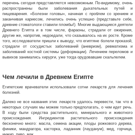
перечень сегодня представляется невозможным. По-видимому, очень
распространены были заболевания дыхательных путей и
пищеварения. «Болезни головы», начиная с проблем со зрением и
заканчивая кариесом, лечились очень успешно (представьте себе,
древние стоматологи ставили пломбы!). Многие выдающиеся деятели
Древнего Египта и в том числе, фараоны, страдали от ожирения,
другие же, напротив, недоедали, что сказывалось на их росте. Кроме
того, исследователи пришли к выводу, что египтяне болели проказой,
страдали от сосудистых заболеваний (аневризм), ревматизма и
заболеваний костной системы (деформации). Лечением переломов и
вывихов занимались хирурги, уже тогда орудовавшие скальпелем.
Чем лечили в Древнем Египте
Египетские врачеватели использовали сотни лекарств для лечения
болезней.
Далеко не все названия этих лекарств удалось перевести, так что в
некоторых случаях мы можем только предполагать, о чем идет речь.
В ходу были средства растительного, минерального и животного
происхождения. Ингредиентов растительного происхождения
бесконечно много: масла, семена акации, плоды рожкового дерева,
финики, мандрагора, касторка, ладанник (лауданум), мед, горчица,
инжир, пиво, мак…