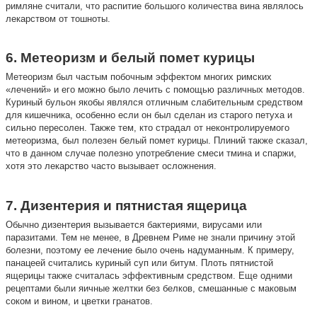
римляне считали, что распитие большого количества вина являлось
лекарством от тошноты.
6. Метеоризм и белый помет курицы
Метеоризм был частым побочным эффектом многих римских
«лечений» и его можно было лечить с помощью различных методов.
Куриный бульон якобы являлся отличным слабительным средством
для кишечника, особенно если он был сделан из старого петуха и
сильно пересолен. Также тем, кто страдал от неконтролируемого
метеоризма, был полезен белый помет курицы. Плиний также сказал,
что в данном случае полезно употребление смеси тмина и спаржи,
хотя это лекарство часто вызывает осложнения.
7. Дизентерия и пятнистая ящерица
Обычно дизентерия вызывается бактериями, вирусами или
паразитами. Тем не менее, в Древнем Риме не знали причину этой
болезни, поэтому ее лечение было очень надуманным. К примеру,
панацеей считались куриный суп или битум. Плоть пятнистой
ящерицы также считалась эффективным средством. Еще одними
рецептами были яичные желтки без белков, смешанные с маковым
соком и вином, и цветки гранатов.