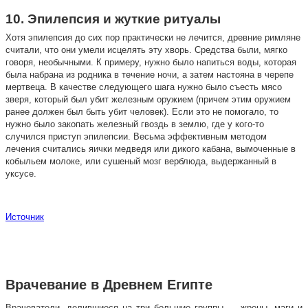
10. Эпилепсия и жуткие ритуалы
Хотя эпилепсия до сих пор практически не лечится, древние римляне
считали, что они умели исцелять эту хворь. Средства были, мягко
говоря, необычными. К примеру, нужно было напиться воды, которая
была набрана из родника в течение ночи, а затем настояна в черепе
мертвеца. В качестве следующего шага нужно было съесть мясо
зверя, который был убит железным оружием (причем этим оружием
ранее должен был быть убит человек). Если это не помогало, то
нужно было закопать железный гвоздь в землю, где у кого-то
случился приступ эпилепсии. Весьма эффективным методом
лечения считались яички медведя или дикого кабана, вымоченные в
кобыльем молоке, или сушеный мозг верблюда, выдержанный в
уксусе.
Источник
Врачевание в Древнем Египте
Врачеватели, делившиеся на три большие группы — жрецы, маги и