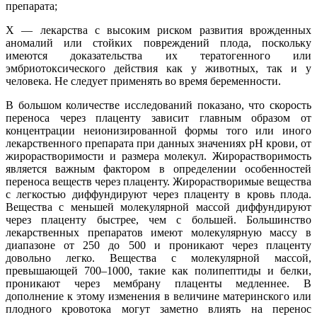
препарата;
X — лекарства с высоким риском развития врожденных
аномалий или стойких повреждений плода, поскольку
имеются доказательства их тератогенного или
эмбриотоксического действия как у животных, так и у
человека. Не следует применять во время беременности.
В большом количестве исследований показано, что скорость
переноса через плаценту зависит главным образом от
концентрации неионизированной формы того или иного
лекарственного препарата при данных значениях рН крови, от
жирорастворимости и размера молекул. Жирорастворимость
является важным фактором в определении особенностей
переноса веществ через плаценту. Жирорастворимые вещества
с легкостью диффундируют через плаценту в кровь плода.
Вещества с меньшей молекулярной массой диффундируют
через плаценту быстрее, чем с большей. Большинство
лекарственных препаратов имеют молекулярную массу в
диапазоне от 250 до 500 и проникают через плаценту
довольно легко. Вещества с молекулярной массой,
превышающей 700–1000, такие как полипептиды и белки,
проникают через мембрану плаценты медленнее. В
дополнение к этому изменения в величине материнского или
плодного кровотока могут заметно влиять на перенос