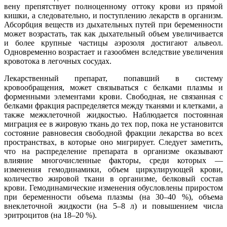
вену препятствует полноценному оттоку крови из прямой
кишки, а следовательно, и поступлению лекарств в организм.
Абсорбция веществ из дыхательных путей при беременности
может возрастать, так как дыхательный объем увеличивается
и более крупные частицы аэрозоля достигают альвеол.
Одновременно возрастает и газообмен вследствие увеличения
кровотока в легочных сосудах.
Лекарственный препарат, попавший в систему
кровообращения, может связываться с белками плазмы и
форменными элементами крови. Свободная, не связанная с
белками фракция распределяется между тканями и клетками, а
также межклеточной жидкостью. Наблюдается постоянная
миграция ее в жировую ткань до тех пор, пока не установится
состояние равновесия свободной фракции лекарства во всех
пространствах, в которые оно мигрирует. Следует заметить,
что на распределение препарата в организме оказывают
влияние многочисленные факторы, среди которых —
изменения гемодинамики, объем циркулирующей крови,
количество жировой ткани в организме, белковый состав
крови. Гемодинамические изменения обусловлены приростом
при беременности объема плазмы (на 30–40 %), объема
внеклеточной жидкости (на 5–8 л) и повышением числа
эритроцитов (на 18–20 %).