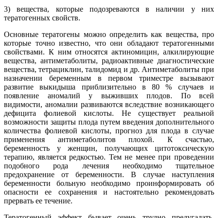
3) вещества, которые подозреваются в наличии у них
тератогенных свойств.
Основные тератогены можно определить как вещества, про
которые точно известно, что они обладают тератогенными
свойствами. К ним относятся актиномицин, алкилирующие
вещества, антиметаболиты, радиоактивные диагностические
вещества, тетрациклин, талидомид и др. Антиметаболиты при
назначении беременным в первом триместре вызывают
развитие выкидыша приблизительно в 80 % случаев и
появление аномалий у выживших плодов. По всей
видимости, аномалии развиваются вследствие возникающего
дефицита фолиевой кислоты. Не существует реальной
возможности защиты плода путем введения дополнительного
количества фолиевой кислоты, прогноз для плода в случае
применения антиметаболитов плохой. К счастью,
беременность у женщин, получающих цитотоксическую
терапию, является редкостью. Тем не менее при проведении
подобного рода лечения необходимо тщательное
предохранение от беременности. В случае наступления
беременности больную необходимо проинформировать об
опасности ее сохранения и настоятельно рекомендовать
прервать ее течение.
Тератогенный эффект бывает очень трудно предугадать,