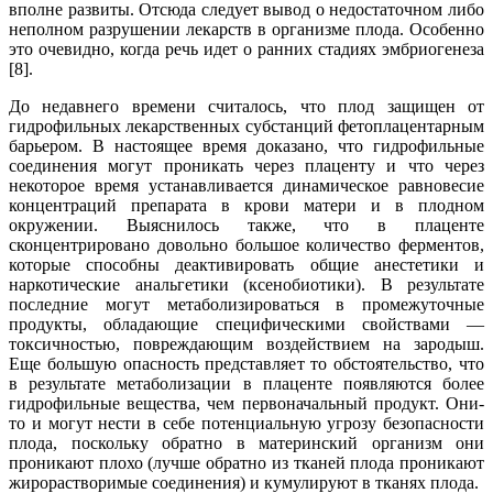
вполне развиты. Отсюда следует вывод о недостаточном либо
неполном разрушении лекарств в организме плода. Особенно
это очевидно, когда речь идет о ранних стадиях эмбриогенеза
[8].
До недавнего времени считалось, что плод защищен от
гидрофильных лекарственных субстанций фетоплацентарным
барьером. В настоящее время доказано, что гидрофильные
соединения могут проникать через плаценту и что через
некоторое время устанавливается динамическое равновесие
концентраций препарата в крови матери и в плодном
окружении. Выяснилось также, что в плаценте
сконцентрировано довольно большое количество ферментов,
которые способны деактивировать общие анестетики и
наркотические анальгетики (ксенобиотики). В результате
последние могут метаболизироваться в промежуточные
продукты, обладающие специфическими свойствами —
токсичностью, повреждающим воздействием на зародыш.
Еще большую опасность представляет то обстоятельство, что
в результате метаболизации в плаценте появляются более
гидрофильные вещества, чем первоначальный продукт. Они-
то и могут нести в себе потенциальную угрозу безопасности
плода, поскольку обратно в материнский организм они
проникают плохо (лучше обратно из тканей плода проникают
жирорастворимые соединения) и кумулируют в тканях плода.