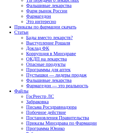
ТВ передачи о лекарствах
Фальшивые лекарства
Фарм рынок России
Фармагедон
Это интересно
Приказы по фармации скачать
Статьи
Бады вместо лекарств?
Выступление Рошаля
Доклад ФК
Коррупция в Минздраве
ОКДП на лекарства
Опасные продукты
Программы для аптек
Пустышки — лидеры продаж
Фальшивые лекарства
Фармагедон — это реальность
Файлы
ГосРеестр ЛС
Забраковка
Письма Росздравнадзора
Побочное действие
Постановления Правительства
Приказы Минздрава по Фармации
Программа Юнико