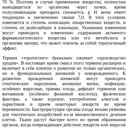
70 %. Поэтому в случае применения лекарства, полностью
выводящегося из организма через почки, время
полуэлиминации препарата снижается. р Н мочи имеет
тенденцию к увеличению свыше 7,0. В этих условиях
изменяется и степень ионизации лекарственных веществ, и
степень их реабсорбции в канальцах. Указанные изменения
могут приводить к изменению содержания активного
фармакологического вещества или его метаболита в
организме матери, что может повлечь за собой тератогенный
эффект.
Термин «тератогенез» буквально означает «производство
уродов». В настоящее время смысл этого термина расширен и
включает в себя понятие о развитии не только органических,
но и функциональных аномалий у новорожденного. К
развитию врожденных аномалий могут приводить
генетические нарушения, аномалии матки, инфекции,
особенно вирусные, травмы плода, дефицит гормонов или
витаминов (особенно фолиевой кислоты), физические
факторы, а также курение, употребление алкоголя и
наркотиков и прием некоторых лекарств во время
беременности. Быстрорастущие органы плода весьма уязвимы
для токсических воздействий из-за множественного деления
клеток. Ткани растут быстрее всего во время образования
органов, когда повреждающее действие лекарств или вирусов