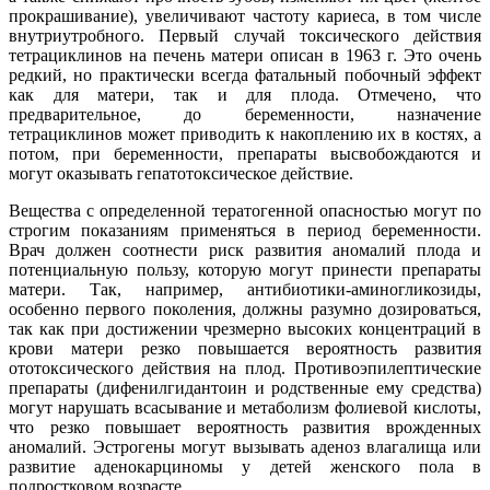
прокрашивание), увеличивают частоту кариеса, в том числе
внутриутробного. Первый случай токсического действия
тетрациклинов на печень матери описан в 1963 г. Это очень
редкий, но практически всегда фатальный побочный эффект
как для матери, так и для плода. Отмечено, что
предварительное, до беременности, назначение
тетрациклинов может приводить к накоплению их в костях, а
потом, при беременности, препараты высвобождаются и
могут оказывать гепатотоксическое действие.
Вещества с определенной тератогенной опасностью могут по
строгим показаниям применяться в период беременности.
Врач должен соотнести риск развития аномалий плода и
потенциальную пользу, которую могут принести препараты
матери. Так, например, антибиотики-аминогликозиды,
особенно первого поколения, должны разумно дозироваться,
так как при достижении чрезмерно высоких концентраций в
крови матери резко повышается вероятность развития
ототоксического действия на плод. Противоэпилептические
препараты (дифенилгидантоин и родственные ему средства)
могут нарушать всасывание и метаболизм фолиевой кислоты,
что резко повышает вероятность развития врожденных
аномалий. Эстрогены могут вызывать аденоз влагалища или
развитие аденокарциномы у детей женского пола в
подростковом возрасте.