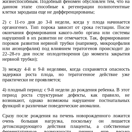
жизнеспособным. Подобный феномен обусловлен тем, что на
данном этапе способные к регенерации полипотентные
клетки зародыша еще не дифференцированы;
2) с 11-го дня до 3-й недели, когда у плода начинается
органогенез. Тип порока зависит от срока гестации. После
окончания формирования какого-либо органа или системы
нарушений в их развитии не отмечается. Так, формирование
пороков развития нервной трубки (например, микроцефалия
или анэнцефалия) под влиянием тератогенов происходит до
22–28-го дня после оплодотворения (до момента закрытия
нервной трубки);
3) между 4-й и 9-й неделями, когда сохраняется опасность
задержки роста плода, но тератогенное действие уже
практически не проявляется;
4) плодный период: с 9-й недели до рождения ребенка. В этот
период роста структурные дефекты, как правило, не
возникают, однако возможны нарушение постнатальных
функций и различные поведенческие аномалии.
Сразу после рождения на печень новорожденного ложится
очень большая нагрузка, поскольку он лишается
детоксицирующего действия плаценты, а собственные
ферментативные возможности печени еще весьма