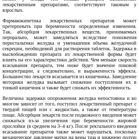
лекарственным препаратами, соответствуют таковым у
взрослых.
Фармакокинетика лекарственных препаратов может
претерпевать при беременности определенные изменения.
Так, абсорбция лекарственных веществ, принимаемых
перорально, может замедляться вследствие понижения
перистальтики желудка и уменьшения объема желудочной
секреции, необходимой для растворения таблеток. Задержка в
высвобождении препарата из лекарственной формы будет
влиять на его характеристики действия. Чем меньше скорость
всасывания препарата, тем ниже будет значение пиковой
концентрации, а следовательно, и выраженность эффекта.
Большинство лекарств всасывается из кишечника. Замедление
моторики желудка вызывает снижение поступления их в
тонкий кишечник и также будет снижать их эффективность.
Величина задержки опорожнения желудка непостоянна и во
многом зависит от того, поступил лекарственный препарат с
твердой пищей или с жидкостью, а также от температуры
пищи. Абсорбция лекарств после подкожного введения может
снижаться из-за увеличения при беременности жировой
прослойки (в среднем на 3–4 кг). После ректального введения
всасывание препаратов также может нарушаться, поскольку
механическое давление матки на вены таза и нижнюю полую