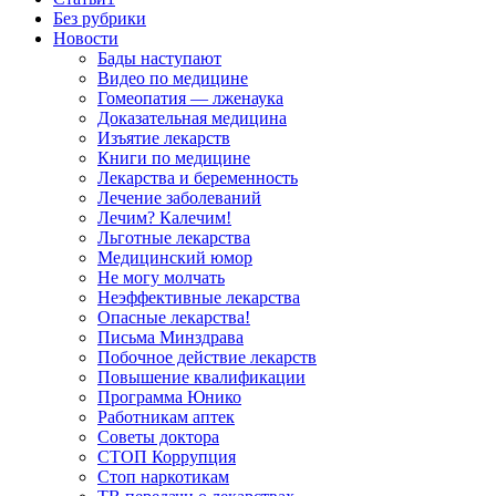
Без рубрики
Новости
Бады наступают
Видео по медицине
Гомеопатия — лженаука
Доказательная медицина
Изъятие лекарств
Книги по медицине
Лекарства и беременность
Лечение заболеваний
Лечим? Калечим!
Льготные лекарства
Медицинский юмор
Не могу молчать
Неэффективные лекарства
Опасные лекарства!
Письма Минздрава
Побочное действие лекарств
Повышение квалификации
Программа Юнико
Работникам аптек
Советы доктора
СТОП Коррупция
Стоп наркотикам