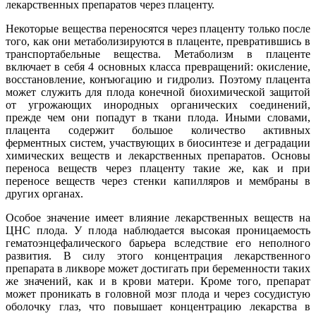
лекарственных препаратов через плаценту.
Некоторые вещества переносятся через плаценту только после
того, как они метаболизируются в плаценте, превратившись в
транспортабельные вещества. Метаболизм в плаценте
включает в себя 4 основных класса превращений: окисление,
восстановление, конъюгацию и гидролиз. Поэтому плацента
может служить для плода конечной биохимической защитой
от угрожающих инородных органических соединений,
прежде чем они попадут в ткани плода. Иными словами,
плацента содержит большое количество активных
ферментных систем, участвующих в биосинтезе и деградации
химических веществ и лекарственных препаратов. Основы
переноса веществ через плаценту такие же, как и при
переносе веществ через стенки капилляров и мембраны в
других органах.
Особое значение имеет влияние лекарственных веществ на
ЦНС плода. У плода наблюдается высокая проницаемость
гематоэнцефалического барьера вследствие его неполного
развития. В силу этого концентрация лекарственного
препарата в ликворе может достигать при беременности таких
же значений, как и в крови матери. Кроме того, препарат
может проникать в головной мозг плода и через сосудистую
оболочку глаз, что повышает концентрацию лекарства в