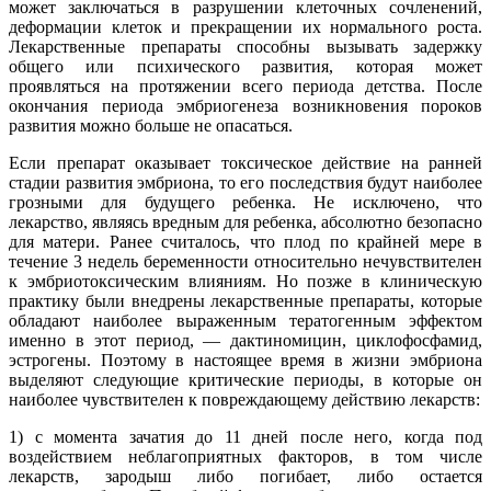
может заключаться в разрушении клеточных сочленений,
деформации клеток и прекращении их нормального роста.
Лекарственные препараты способны вызывать задержку
общего или психического развития, которая может
проявляться на протяжении всего периода детства. После
окончания периода эмбриогенеза возникновения пороков
развития можно больше не опасаться.
Если препарат оказывает токсическое действие на ранней
стадии развития эмбриона, то его последствия будут наиболее
грозными для будущего ребенка. Не исключено, что
лекарство, являясь вредным для ребенка, абсолютно безопасно
для матери. Ранее считалось, что плод по крайней мере в
течение 3 недель беременности относительно нечувствителен
к эмбриотоксическим влияниям. Но позже в клиническую
практику были внедрены лекарственные препараты, которые
обладают наиболее выраженным тератогенным эффектом
именно в этот период, — дактиномицин, циклофосфамид,
эстрогены. Поэтому в настоящее время в жизни эмбриона
выделяют следующие критические периоды, в которые он
наиболее чувствителен к повреждающему действию лекарств:
1) с момента зачатия до 11 дней после него, когда под
воздействием неблагоприятных факторов, в том числе
лекарств, зародыш либо погибает, либо остается