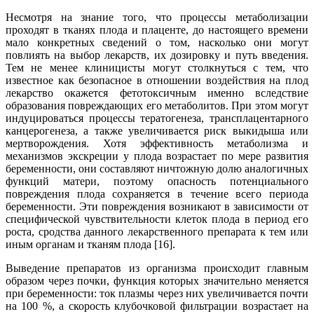
Несмотря на знание того, что процессы метаболизации
проходят в тканях плода и плаценте, до настоящего времени
мало конкретных сведений о том, насколько они могут
повлиять на выбор лекарств, их дозировку и путь введения.
Тем не менее клиницисты могут столкнуться с тем, что
известное как безопасное в отношении воздействия на плод
лекарство окажется фетотоксичным именно вследствие
образования повреждающих его метаболитов. При этом могут
индуцироваться процессы тератогенеза, трансплацентарного
канцерогенеза, а также увеличивается риск выкидыша или
мертворождения. Хотя эффективность метаболизма и
механизмов экскреции у плода возрастает по мере развития
беременности, они составляют ничтожную долю аналогичных
функций матери, поэтому опасность потенциального
повреждения плода сохраняется в течение всего периода
беременности. Эти повреждения возникают в зависимости от
специфической чувствительности клеток плода в период его
роста, сродства данного лекарственного препарата к тем или
иным органам и тканям плода [16].
Выведение препаратов из организма происходит главным
образом через почки, функция которых значительно меняется
при беременности: ток плазмы через них увеличивается почти
на 100 %, а скорость клубочковой фильтрации возрастает на