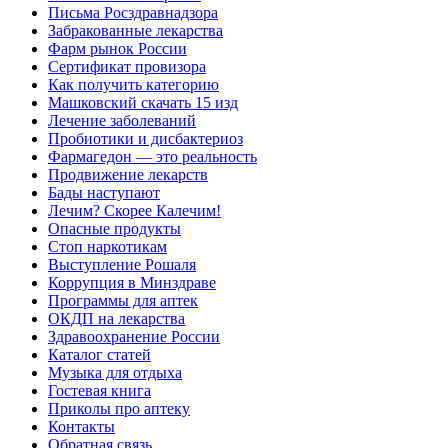
Письма Росздравнадзора
Забракованные лекарства
Фарм рынок России
Сертификат провизора
Как получить категорию
Машковский скачать 15 изд
Лечение заболеваний
Пробиотики и дисбактериоз
Фармагедон — это реальность
Продвижение лекарств
Бады наступают
Лечим? Скорее Калечим!
Опасные продукты
Стоп наркотикам
Выступление Рошаля
Коррупция в Минздраве
Программы для аптек
ОКДП на лекарства
Здравоохранение России
Каталог статей
Музыка для отдыха
Гостевая книга
Приколы про аптеку
Контакты
Обратная связь