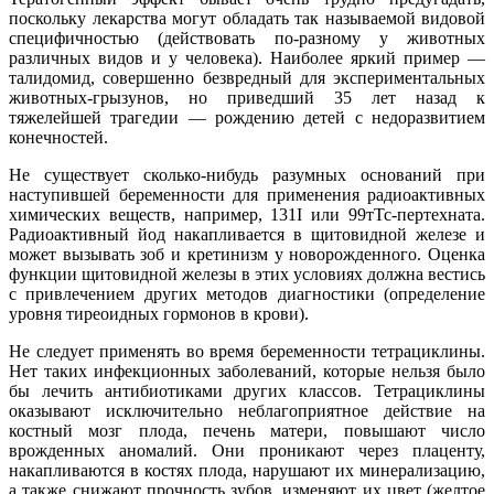
поскольку лекарства могут обладать так называемой видовой
специфичностью (действовать по-разному у животных
различных видов и у человека). Наиболее яркий пример —
талидомид, совершенно безвредный для экспериментальных
животных-грызунов, но приведший 35 лет назад к
тяжелейшей трагедии — рождению детей с недоразвитием
конечностей.
Не существует сколько-нибудь разумных оснований при
наступившей беременности для применения радиоактивных
химических веществ, например, 131I или 99тТс-пертехната.
Радиоактивный йод накапливается в щитовидной железе и
может вызывать зоб и кретинизм у новорожденного. Оценка
функции щитовидной железы в этих условиях должна вестись
с привлечением других методов диагностики (определение
уровня тиреоидных гормонов в крови).
Не следует применять во время беременности тетрациклины.
Нет таких инфекционных заболеваний, которые нельзя было
бы лечить антибиотиками других классов. Тетрациклины
оказывают исключительно неблагоприятное действие на
костный мозг плода, печень матери, повышают число
врожденных аномалий. Они проникают через плаценту,
накапливаются в костях плода, нарушают их минерализацию,
а также снижают прочность зубов, изменяют их цвет (желтое