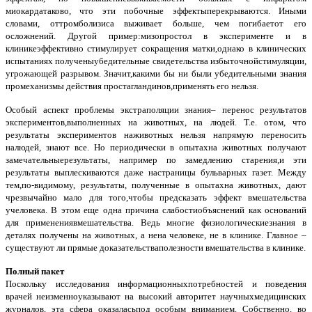
миокардатаково, что эти побочные эффектыперекрываются. Иными
словами, оттромболизиса выживает больше, чем погибаетот его
осложнений. Другой пример:мизопростол в эксперименте и в
клиникеэффективно стимулирует сокращения матки,однако в клинических
испытаниях полученыубедительные свидетельства избыточнойстимуляции,
угрожающей разрывом. Значит,какими бы ни были убедительными знания
промеханизмы действия простагландинов,применять его нельзя.
Особый аспект проблемы экстраполяции знания– перенос результатов
экспериментов,выполненных на животных, на людей. Т.е. отом, что
результаты экспериментов наживотных нельзя напрямую переносить
налюдей, знают все. Но периодически в опытахна животных получают
замечательныерезультаты, например по замедлению старения,и эти
результаты выплескиваются даже настраницы бульварных газет. Между
тем,по-видимому, результаты, полученные в опытахна животных, дают
чрезвычайно мало для того,чтобы предсказать эффект вмешательства
учеловека. В этом еще одна причина слабостиобъяснений как оснований
для применениявмешательства. Ведь многие физиологическиезнания в
деталях получены на животных, а нена человеке, не в клинике. Главное –
существуют ли прямые доказательстваполезности вмешательства в клинике.
Полный пакет
Поскольку исследования информационныхпотребностей и поведения
врачей неизменноуказывают на высокий авторитет научныхмедицинских
журналов, эта сфера оказаласьпод особым вниманием. Собственно, во