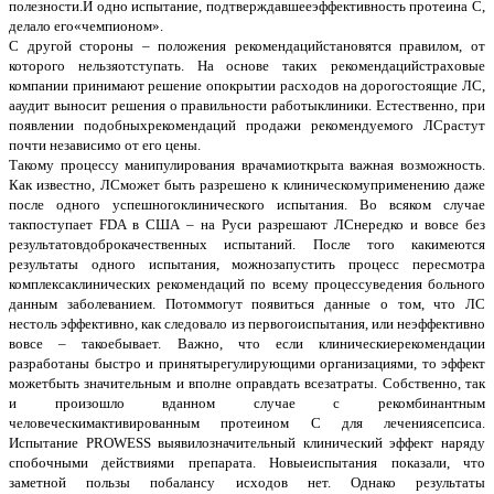
полезности.И одно испытание, подтверждавшееэффективность протеина С,
делало его«чемпионом».
С другой стороны – положения рекомендацийстановятся правилом, от
которого нельзяотступать. На основе таких рекомендацийстраховые
компании принимают решение опокрытии расходов на дорогостоящие ЛС,
ааудит выносит решения о правильности работыклиники. Естественно, при
появлении подобныхрекомендаций продажи рекомендуемого ЛСрастут
почти независимо от его цены.
Такому процессу манипулирования врачамиоткрыта важная возможность.
Как известно, ЛСможет быть разрешено к клиническомуприменению даже
после одного успешногоклинического испытания. Во всяком случае
такпоступает FDA в США – на Руси разрешают ЛСнередко и вовсе без
результатовдоброкачественных испытаний. После того какимеются
результаты одного испытания, можнозапустить процесс пересмотра
комплексаклинических рекомендаций по всему процессуведения больного
данным заболеванием. Потоммогут появиться данные о том, что ЛС
нестоль эффективно, как следовало из первогоиспытания, или неэффективно
вовсе – такоебывает. Важно, что если клиническиерекомендации
разработаны быстро и принятырегулирующими организациями, то эффект
можетбыть значительным и вполне оправдать всезатраты. Собственно, так
и произошло вданном случае с рекомбинантным
человеческимактивированным протеином С для лечениясепсиса.
Испытание PROWESS выявилозначительный клинический эффект наряду
спобочными действиями препарата. Новыеиспытания показали, что
заметной пользы побалансу исходов нет. Однако результаты