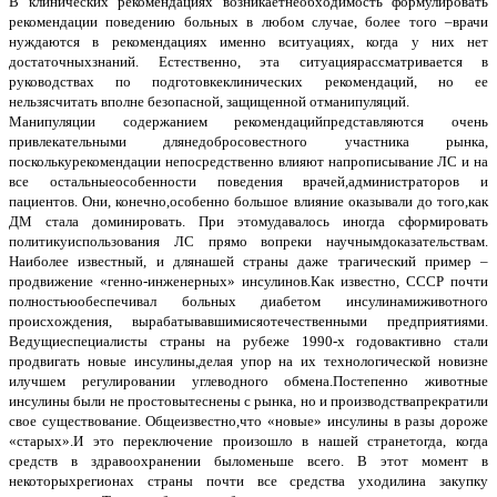
В клинических рекомендациях возникаетнеобходимость формулировать
рекомендации поведению больных в любом случае, более того –врачи
нуждаются в рекомендациях именно вситуациях, когда у них нет
достаточныхзнаний. Естественно, эта ситуациярассматривается в
руководствах по подготовкеклинических рекомендаций, но ее
нельзясчитать вполне безопасной, защищенной отманипуляций.
Манипуляции содержанием рекомендацийпредставляются очень
привлекательными длянедобросовестного участника рынка,
посколькурекомендации непосредственно влияют напрописывание ЛС и на
все остальныеособенности поведения врачей,администраторов и
пациентов. Они, конечно,особенно большое влияние оказывали до того,как
ДМ стала доминировать. При этомудавалось иногда сформировать
политикуиспользования ЛС прямо вопреки научнымдоказательствам.
Наиболее известный, и длянашей страны даже трагический пример –
продвижение «генно-инженерных» инсулинов.Как известно, СССР почти
полностьюобеспечивал больных диабетом инсулинамиживотного
происхождения, вырабатывавшимисяотечественными предприятиями.
Ведущиеспециалисты страны на рубеже 1990-х годовактивно стали
продвигать новые инсулины,делая упор на их технологической новизне
илучшем регулировании углеводного обмена.Постепенно животные
инсулины были не простовытеснены с рынка, но и производствапрекратили
свое существование. Общеизвестно,что «новые» инсулины в разы дороже
«старых».И это переключение произошло в нашей странетогда, когда
средств в здравоохранении быломеньше всего. В этот момент в
некоторыхрегионах страны почти все средства уходилина закупку