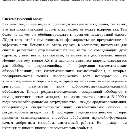
Систематический обзор
Как известно, объем научных данных,публикуемых ежедневно, так велик,
что врач,даже имеющий доступ к журналам, не может ихпрочитать. Тем
более не может он обобщитьрезультаты десятков исследований одного
ЛСдля того, чтобы самостоятельно сформироватьсвое представление об
эффективности. Неможет он этого сделать, в частности, потому,что для
синтеза результатов отдельныхиспытаний, часто не совпадающих друг
сдругом, у него нет и, как правило, не можетбыть достаточных знаний.
Именно поэтому вконце ХХ в. в медицине стали все ширеиспользоваться
для обобщения разрозненнойнаучной информации систематические
обзоры.Напомним, что систематическими называютобзоры, в которых
предпринимаются усилия кобнаружению всех исследований, из
этихисследований отбираются те, которыесоответствуют заранее заданным
критериям, ирезультаты таких доброкачественныхисследований
обобщаются. Иногда результатыотдельных исследований обобщают с
помощьюстатистических методов, что называютмета-анализом. В 1990-е
годы возниклоКокрановское сотрудничество – международнаяорганизация,
объединяющая специалистов,готовящих систематические обзоры и
регулярнообновляющих их. В последние годысистематические обзоры
признаны самымнадежным способом обобщения научнойинформации,
самым добротным способоманалитической работы. Но прежде, чем
ихпризнали вполне, произошли замечательныесобытия.