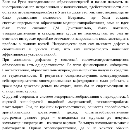
Если на Руси последипломное образованиеврачей и начали называть на
иностранныйманер непрерывным и пожизненным, вдействительности оно
остается перемежающимся(раз в 5 лет), и даже это, как известно,никогда не
было реализовано полностью. Встранах, где была создана
системанепрерывного образования медицинскихработников, сама ее идея
была тесно связанас ДМ. Действительно, было показано,
чтопринудительные и стандартные курсы не толькоскучны, но они не
отвечают интересам врачей,не отвечают их запросам и не помогаютзакрыть
пробелы в знаниях врачей. Напротив,если врач сам выявляет дефект в
своихзнаниях и учится тому, что ему интересно,это повышает
эффективность усвоения знаний.
При множестве дефектов у советской системы«перемежающегося
образования» есть однодостоинство. Ее легко финансировать избюджета.
Соответственно, образовательнымучреждениям приятно получать средства
на этудеятельность. В результате создаласьситуация, консервирующая
себя:преподавателям «последипломных» кафедрприятно мало работать, а
врачи рады дажесвои деньги им отдать, лишь бы не сидетьмесяцами на
стандартных курсах.
С другой стороны, в системе непрерывногообразования с периодической
оценкой знанийврачей, подобной американской, возникаетпроблема
плательщика. Она, по крайней меретеоретически, решается способностью
врачей,имеющих достаточный доход, оплатитьобразовательные
программы разного рода – отподписки на журналы до покупки
компьютерныхпрограмм – из своего кармана. Большую помощьоказывают и
работодатели. Однако этогонедостаточно, да и не хочется обычно