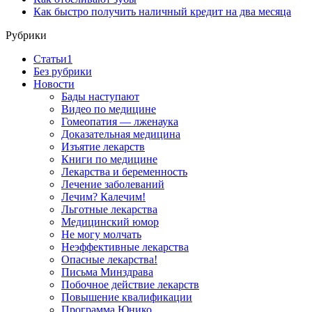
Как быстро получить наличный кредит на два месяца
Рубрики
Cтатьи1
Без рубрики
Новости
Бады наступают
Видео по медицине
Гомеопатия — лженаука
Доказательная медицина
Изъятие лекарств
Книги по медицине
Лекарства и беременность
Лечение заболеваний
Лечим? Калечим!
Льготные лекарства
Медицинский юмор
Не могу молчать
Неэффективные лекарства
Опасные лекарства!
Письма Минздрава
Побочное действие лекарств
Повышение квалификации
Программа Юнико