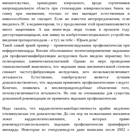
вмешательствах, пришедших изпрошлого, вроде горчичников
напрекардиальную область при стенокардии иликровососных банок на
спину при пневмонии, тоотказ от них выглядит естественным и
никогоособенно не смущает. Если же известен авторпредложения, если
вводилось ЛС в недавнеевремя, то у продолжения этой практикипоявляется
много защитников. А как иначе:ведь люди только в прошлом году
диссертациизащищали, или заявку на изобретениеспециального устройства
введения препаратаподали – а тут, на тебе – Юрьев день!
Такой самый яркий пример – применениелидокаина профилактически при
инфарктемиокарда. Вполне обоснованное логическиприменение лидокаина
для профилактикифибрилляции желудочков было введено впрактику без
полноценных клиническихиспытаний. Однако по мере проведения
такихиспытаний выяснилось, что лидокаин лишь внезначительной степени
снижает частотуфибрилляции желудочков, зато несколькоувеличивает
летальность. Естественно, такойрезультат является лучшим
доказательствомтого, что лидокаин применять профилактическине следует.
Конечно, появились и вполнеправдоподобные объяснения того,
почемуувеличивается летальность. Но они не оченьважны для существа
доказанной рекомендации:не применять лидокаин профилактически.
Надо сказать, что кардиологическаяобщественность крайне медленно
откликнуласьна эти доказательства. До сих пор на полкахнаших магазинов
лежат кардиологическиекниги, в которых прямо
рекомендуетсяиспользовать лидокаин профилактически приинфаркте
миокарда. Некоторые из этихруководств даже написаны после 2002 г.