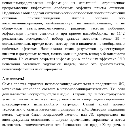
неполнотыпредставления информации из испытаний –ограниченное
предоставление информации опобочных эффектах приема статинов.
Недавнобыл обнародован систематический обзорбезопасности применения
статинов пригиперлипидемии. Авторы собрали всю
возможнуюинформацию, опубликованную на английскомязыке, и не
обнаружили статистическизначимого различия частоты побочных
эффектовпри приеме статинов и при приеме плацебо.Однако из 1142
релевантных исследований вобзор удалось включить только 39 –
остальныеотпали, прежде всего, потому, что в нихничего не сообщалось о
побочных эффектах. Наосновании таких результатов, существующих
впечати и доступных врачам, можно, конечно,делать вывод о безопасности
статинов. Но самфакт сокрытия информации о побочных эффектахв 9/10
испытаний заставляет задуматься надтем, какие это доказательства,
почемуинформация не обнародована.
А наплевать!
Самая простая стратегия использованиядоказательств в продвижении ЛС,
материалов иприборов состоит в игнорированиидоказательств. Т.е. если
доказательства несуществуют, то и ладно. В стране, где ЛСрегистрируются
успешно, несмотря наотсутствие доказательств в видерандомизированных
контролируемых испытаний,это нетрудно. Самый яркий пример
тесносвязан с самым известным примером из ДМ. Вистории медицины
немало случаев было, когдаспособ лечения или ЛС предлагались на
вполнеразумных основаниях и широко применялись впрактике, а потом
выяснялось, чтовмешательство это бесполезно или вредно.Когда речь о