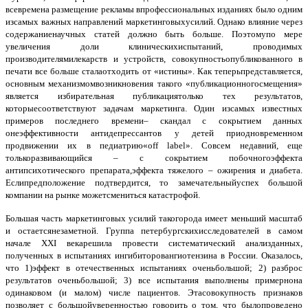
всевремена размещение рекламы впрофессиональных изданиях было одним
изсамых важных направлений маркетинговыхусилий. Однако влияние через
содержаниенаучных статей должно быть больше. Поэтомупо мере
увеличения доли клиническихиспытаний, проводимых
производителямилекарств и устройств, совокупностьопубликованного в
печати все больше сталаотходить от «истины». Как теперьпредставляется,
основным механизмомвозникновения такого «публикационногосмещения»
является избирательная публикациятолько тех результатов,
которыесоответствуют задачам маркетинга. Один изсамых известных
примеров последнего времени– скандал с сокрытием данных
онеэффективности антидепрессантов у детей приодновременном
продвижении их в педиатрию«off label». Совсем недавний, еще
толькоразвивающийся – с сокрытием побочногоэффекта
антипсихотического препарата,эффекта тяжелого – ожирения и диабета.
Еслипредположение подтвердится, то замечательныйуспех большой
компании на рынке можетсмениться катастрофой.
Большая часть маркетинговых усилий такогорода имеет меньший масштаб
и остаетсянезаметной. Группа петербургскихисследователей в самом
начале XXI векарешила провести систематический анализданных,
полученных в испытаниях ингибиторовангиотензина в России. Оказалось,
что 1)эффект в отечественных испытаниях оченьбольшой; 2) разброс
результатов оченьбольшой; 3) все испытания выполнены примернона
одинаковом (и малом) числе пациентов. Этасовокупность признаков
позволяет с большойуверенностью говорить о том, что былопроведено