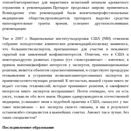
этихнеблагоприятных для маркетинга испытаний ненашли адекватного
отражения в рекомендациях.Препарат продолжал широко применяться.
Вовнедрение этих рекомендаций были вовлеченыпрофессиональные
медицинские общества,производитель препарата выделил средства
напоощрительные гранты врачам, успешнее другихисполнявших
рекомендации.
Уже в 2007 г. Национальные институтыздоровья США (NIH) отменили
собрание поподготовке клинических рекомендаций,поскольку выявилось,
что большинствоэкспертов, приглашенных для участия в нем,имеют
скрытый или заявленный конфликтинтересов. Отметим, что в США и
некоторыхдругих развитых странах (тут слово«развитые» – ключевое, в
прямом значении)конфликт интересов у экспертов, принимающихважные
решения, является объектом серьезноговнимания, и существуют процедуры
еговыявления и устранения возможнозаинтересованных экспертов из
принятиясоответствующих решений. К несчастью, внашей стране никто не
ведает состава техкомиссий, которые принимают решения, и оконфликте
интересов никто экспертов неспрашивает. Почти очевидно, что он есть
увсех, только не обо всех знаем. Недавно одинруководитель отечественной
медицины, услышавот меня о подобной практике в США, сказал,что у нас
такое невозможно – все эксперты скем-то связаны, и мы в результате
останемсябез специалистов в важнейших советах. Аможет так и лучше, без
таких специалистов?
Последипломное образование