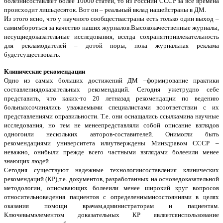
болезнисоставляет более 10000 статей, то из Россиии СССР за все времена
происходит лишьдесяток. Вот он – реальный вклад нашейстраны в ДМ.
Из этого ясно, что у научного сообществастраны есть только один выход –
самимбороться за качество наших журналов.Высококачественные журналы,
несущиедоказательные исследования, всегда сохранятпривлекательность
для рекламодателей – дотой поры, пока журнальная реклама
будетсуществовать.
Клинические рекомендации
Одно из самых больших достижений ДМ –формирование практики
составлениядоказательных рекомендаций. Сегодня ужетрудно себе
представить, что каких-то 20 летназад рекомендации по ведению
больныхсочинялись уважаемыми специалистами всоответствии с их
представлениями оправильности. Т.е. они оснащались ссылкамина научные
исследования, но тем не менеепредставляли собой описание взглядов
одногоили нескольких авторов-составителей. Онимогли быть
рекомендациями университета илиутверждены Минздравом СССР –
неважно, онибыли прежде всего частными взглядами болееили менее
знающих людей.
Сегодня существуют надежные технологиисоставления клинических
рекомендаций (КР),т.е. документов, разработанных на основедоказательной
методологии, описывающих болееили менее широкий круг вопросов
относительноведения пациентов с определеннымисостояниями в целях
оказания помощи врачам,администраторам и пациентам.
Ключевымэлементом доказательных КР являетсяиспользование