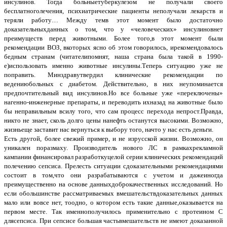
инсулинов. Тогда больныетуберкулезом не получали своего
бесплатноголечения, психиатрические пациенты неполучали лекарств и
теряли работу… Между темв этот момент было достаточно
доказательныхданных о том, что у «человеческих» инсулиновнет
преимуществ перед животными. Более того,в этот момент были
рекомендации ВОЗ, вкоторых ясно об этом говорилось, ирекомендовалось
бедным странам (читателипомнят, наша страна была такой в 1990-
е)использовать именно животные инсулины.Теперь ситуацию уже не
поправить. Минздравутвердил клинические рекомендации по
ведениюбольных с диабетом. Действительно, в них неупоминается
предпочтительный вид инсулинов.Но все больные уже «переключены»
нагенно-инженерные препараты, и переводить ихназад на животные было
бы неправильным всилу того, что сам процесс перехода непрост.Правда,
никто не знает, сколь долго цены нанефть останутся высокими. Возможно,
жизньеще заставит нас вернуться к выбору того, начто у нас есть деньги.
Есть другой, более свежий пример, и не изрусской жизни. Возможно, он
уникален поразмаху. Производитель нового ЛС в рамкахрекламной
кампании финансировал разработкуцелой серии клинических рекомендаций
полечению сепсиса. Прелесть ситуации сдоказательными рекомендациями
состоит в том,что они разрабатываются с учетом и дажеиногда
преимущественно на основе данныхдоброкачественных исследований. Но
если обольшинстве рассматриваемых вмешательствдоказательных данных
мало или вовсе нет, тоодно, о котором есть такие данные,оказывается на
первом месте. Так именнополучилось применительно с протеином С
длясепсиса. При сепсисе большая частьвмешательств не имеют доказанной