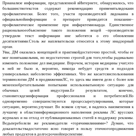
Прианализе информации, представленной вИнтернете, обнаружилось, что
большинствотекстов содержат рекомендацию применятьлидокаин
профилактически. Более того, участи производителей лидокаина в
официальнойинформации о препарате приводится показание–
профилактическое применение при инфарктемиокарда. Единственное
рациональноеобъяснение такого положения вещей –производители
утвердили текст информации ине заботятся о его обновлении
десятилетиями.Столь же наплевательски относится к этому инадзорный
орган.
Увы, ДМ оказалась концепцией и практикойдостаточно простой, чтобы ее
мог понятьшкольник, но недостаточно строгой для того,чтобы радикально
изменить положение дел вмедицине. Впрочем, история медицины учит,что
в ней не было и, вероятно, никогда небудет средств и подходов
универсальных иабсолютно эффективных. Что же касаетсяиспользования
терминологии ДМ в продвиженииЛС, то здесь мы имеем дело с более или
менееизобретательными попытками использоватьновую ситуацию для
обычных целей индустрии.Ее результатом, конечно,
становитсядезинформация профессионалов и потребителей.Но
одновременно совершенствуются процессырегулирования, которые
ситуацию, вероятно,улучшат. Во всяком случае, я надеюсь наизменения к
лучшему в областиинформационного наполнения рекламы ЛС врусских
журналах и на отход от публикациизаказных статей в поддержку рекламы.
Ведьпереболели же рекламодатели «горячимилиниями»? Думаю, что
доказательствадостаточно ясно говорят в пользу этичногопродвижения
любых продуктов в долгосрочнойперспективе.