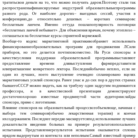
тратитьсвои деньги на то, что можно получить даром.Поэтому стали так
распространеныфинансируемые индустрией образовательныепрограммы
разного рода. От наиболее дорогих– выездных сессий, участия в
конференциях,до относительно дешевых – коротких семинаровс
бесплатным ланчем. Именно оттуда пошлапопулярность поговорки
«бесплатных ланчей небывает». Для объяснения врачам, почему этоплохо –
соглашаться на бесплатные курсы сприятной кормежкой.
Вообще-то кодекс маркетинговой практикивозбраняет использовать
финансированиеобразовательных программ для продвижения ЛСили
приборов, но это делается почтиповсеместно. На Руси спонсоры в
качествеусловия поддержки образовательной программывыставляют
предоставление времени длявыступления фармпредставителя
илиприглашение конкретного лектора. Последнийобычно неплох, если не
один из лучших, ноего выступление очевидно спланировано вцелях
маркетинговых усилий спонсора. Ранее унас и до сих пор в других странах
бывшегоСССР можно видеть, как на трибуну один задругим поднимаются
профессора, и в качествесвоей презентации демонстрируют
достаточнохорошо известные продвинутой части аудиториислайды
спонсора, прямо с логотипами.
Влияние спонсоров на образовательный процессвсеобъемлюще, начиная с
выбора тем семинаров(обычно лекарственная терапия) и кончая
ихсодержанием. Последнее нередко маскируетсяпод использование лучших
доказательств введении больных на примере результатовэпохального
испытания. Представлениерезультатов испытания оказывается сплошь
ирядом выдернутым из контекста или неполным.Самый известный пример