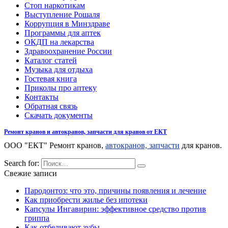
Стоп наркотикам
Выступление Рошаля
Коррупция в Минздраве
Программы для аптек
ОКДП на лекарства
Здравоохранение России
Каталог статей
Музыка для отдыха
Гостевая книга
Приколы про аптеку
Контакты
Обратная связь
Скачать документы
Ремонт кранов и автокранов, запчасти для кранов от ЕКТ
ООО "ЕКТ" Ремонт кранов,
автокранов, запчасти
для кранов.
Search for:
Свежие записи
Пародонтоз: что это, причины появления и лечение
Как приобрести жилье без ипотеки
Капсулы Ингавирин: эффективное средство против
гриппа
Как отбеливают зубы