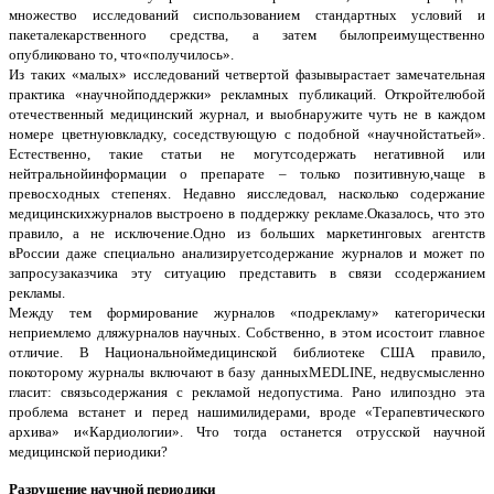
множество исследований сиспользованием стандартных условий и
пакеталекарственного средства, а затем былопреимущественно
опубликовано то, что«получилось».
Из таких «малых» исследований четвертой фазывырастает замечательная
практика «научнойподдержки» рекламных публикаций. Откройтелюбой
отечественный медицинский журнал, и выобнаружите чуть не в каждом
номере цветнуювкладку, соседствующую с подобной «научнойстатьей».
Естественно, такие статьи не могутсодержать негативной или
нейтральнойинформации о препарате – только позитивную,чаще в
превосходных степенях. Недавно яисследовал, насколько содержание
медицинскихжурналов выстроено в поддержку рекламе.Оказалось, что это
правило, а не исключение.Одно из больших маркетинговых агентств
вРоссии даже специально анализируетсодержание журналов и может по
запросузаказчика эту ситуацию представить в связи ссодержанием
рекламы.
Между тем формирование журналов «подрекламу» категорически
неприемлемо дляжурналов научных. Собственно, в этом исостоит главное
отличие. В Национальноймедицинской библиотеке США правило,
покоторому журналы включают в базу данныхMEDLINE, недвусмысленно
гласит: связьсодержания с рекламой недопустима. Рано илипоздно эта
проблема встанет и перед нашимилидерами, вроде «Терапевтического
архива» и«Кардиологии». Что тогда останется отрусской научной
медицинской периодики?
Разрушение научной периодики