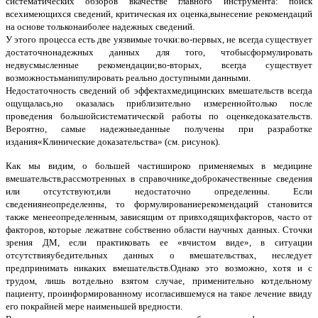
систематических обзоров вкачестве главного инструмента: поиск
всехимеющихся сведений, критическая их оценка,вынесение рекомендаций
на основе тольконаиболее надежных сведений.
У этого процесса есть две уязвимые точки:во-первых, не всегда существует
достаточнонадежных данных для того, чтобысформулировать
недвусмысленные рекомендации;во-вторых, всегда существует
возможностьманипулировать реально доступными данными.
Недостаточность сведений об эффектахмедицинских вмешательств всегда
ощущалась,но оказалась приблизительно измереннойтолько после
проведения большойсистематической работы по оценкедоказательств.
Вероятно, самые надежныеданные получены при разработке
издания«Клинические доказательства» (см. рисунок).
Как мы видим, о большей частишироко применяемых в медицине
вмешательств,рассмотренных в справочнике,доброкачественные сведения
или отсутствуют,или недостаточно определенны. Если
сведениянеопределенны, то формулированиерекомендаций становится
также менееопределенным, зависящим от привходящихфакторов, часто от
факторов, которые лежатвне собственно области научных данных. Сточки
зрения ДМ, если практиковать ее «вчистом виде», в ситуации
отсутствияубедительных данных о вмешательствах, неследует
предпринимать никаких вмешательств.Однако это возможно, хотя и с
трудом, лишь вотдельно взятом случае, применительно котдельному
пациенту, проинформированному исогласившемуся на такое лечение ввиду
его покрайней мере наименьшей вредности.