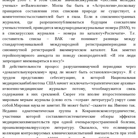
ученых» и«Валеология». Могла бы быть и «Астрология»,поскольку
принципов составления этих списковв природе не существует, а
компетентностьсоставителей бьет в глаза. Если в спискеиностранных
журналов, где разрешенопубликоваться будущим соискателям
ученыхстепеней, приводятся международныежурнальные номера (ISSN), то
в спискерусских журналов – номера по каталогу«Роспечати». Т.е.
составитель списка – ВАК –не понимает разницы между
стандартомуникальной международной регистрациипериодики и
сиюминутной регистрацией вкоммерческом каталоге. Как заметил
геройпопулярного анекдота по поводу своихродителей: «И эти люди
запрещают мнековыряться в носу!»
В действительности процесс разрушениянаучной периодики через
«доказательнуюрекламу» вряд ли может быть остановлен«сверху». Я с
трудом представляю себеситуацию, в которой Национальная
медицинскаябиблиотека США начнет исключать«терапевтические архивы»
и«военно-медицинские журналы» потому, чтообнаружится связь
содержания в них срекламой. Скорее эти вполне второстепенныепо
мировым меркам журналы (слово есть –«серая» литература!) умрут сами
собой.Мировая наука не заметит. Не может быть! –скажете вы. Именно так.
Недавно однатематическая группа в Кокрановскомсотрудничестве,
участники которой составляютсистематические обзоры эффектов
медицинскихвмешательств при одной оченьраспространенной болезни,
проанализировалирусскую литературу. Оказалось, что еслимировая
коллекция контролируемых клиническихиспытаний вмешательств при этой