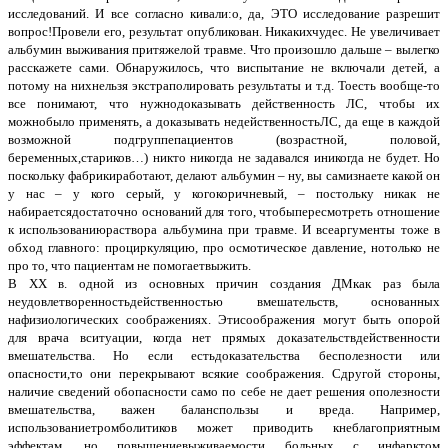
исследований. И все согласно кивали:о, да, ЭТО исследование разрешит
вопрос!Провели его, результат опубликован. Никакихчудес. Не увеличивает
альбумин выживания притяжелой травме. Что произошло дальше – вылегко
расскажете сами. Обнаружилось, что виспытание не включали детей, а
потому на нихнельзя экстраполировать результаты и т.д. Тоесть вообще-то
все понимают, что нужнодоказывать действенность ЛС, чтобы их
можнобыло применять, а доказывать недейственностьЛС, да еще в каждой
возможной подгруппепациентов (возрастной, половой,
беременных,стариков…) никто никогда не задавался иникогда не будет. Но
поскольку фабрикиработают, делают альбумин – ну, вы самизнаете какой он
у нас – у кого серый, у когокоричневый, – постольку никак не
набираетсядостаточно оснований для того, чтобыпересмотреть отношение
к использованиюраствора альбумина при травме. И всеаргументы тоже в
обход главного: проциркуляцию, про осмотическое давление, нотолько не
про то, что пациентам не помогаетвыжить.
В ХХ в. одной из основных причин создания ДМкак раз была
неудовлетворенностьдейственностью вмешательств, основанных
нафизиологических соображениях. Этисоображения могут быть опорой
для врача вситуации, когда нет прямых доказательствдейственности
вмешательства. Но если естьдоказательства бесполезности или
опасности,то они перекрывают всякие соображения. Сдругой стороны,
наличие сведений обопасности само по себе не дает решения ополезности
вмешательства, важен баланспользы и вреда. Например,
использованиетромболитиков может приводить кнеблагоприятным
эффектам, но повышениевыживаемости больных с инфарктом