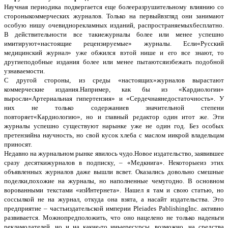
Научная периодика подвергается еще болееразрушительному влиянию со
стороныкоммерческих журналов. Только на первыйвзгляд они занимают
особую нишу очевиднорекламных изданий, распространяемыхбесплатно.
В действительности все такиежурналы более или менее успешно
имитируют«настоящие рецензируемые» журналы. Если«Русский
медицинский журнал» уже обжился вэтой нише и его все знают, то
другиеподобные издания более или менее пытаютсяизбежать подобной
узнаваемости.
С другой стороны, из среды «настоящих»журналов вырастают
коммерческие издания.Например, как бы из «Кардиологии»
выросли«Артериальная гипертензия» и «Сердечнаянедостаточность». У
них не только содержаниев значительной степени
повторяет«Кардиологию», но и главный редактор один итот же. Эти
журналы успешно существуют нарынке уже не один год. Без особых
претензийна научность, но свой кусок хлеба с маслом иикрой владельцам
приносят.
Недавно на журнальном рынке явилось чудо.Новое издательство, заявившее
сразу десяткижурналов в подписку, – «Медкнига». Некоторыеиз этих
объявленных журналов даже вышли всвет. Оказались довольно смешные
поделки,похожие на журналы, но наполненные чемугодно. В основном
ворованными текстами «изИнтернета». Нашел я там и свою статью, но
соссылкой не на журнал, откуда она взята, а насайт издательства. Это
предприятие – частьиздательской империи Pleiades PablishingInc. активно
развивается. Можнопредположить, что оно нацелено не только наденьги
рекламодателей, но и на какие-то иныересурсы, возможно, на средства