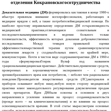
отделения Кокрановскогосотрудничества
Доказательная медицина (ДМ)
сформировалась как таковая в конце 1980-х
ибыстро привлекла внимание всехпрофессионалов, работающих в
медицине ирядом с ней, а также потребителеймедицинской помощи. По
наиболее простому иправильному определению ДМ естьразновидность
медицинской практики,отличающаяся сознательным и
последовательнымприменением в ведении больного только
техвмешательств, эффективность которых доказанав доброкачественных
исследованиях. Между темидея правильной оценки
эффективностилекарственной терапии путем сравнениярезультатов
применения лекарств у сходныхбольных имеет, по крайней мере,
вековуюисторию. Почти в чистом виде содержаниепрактики ДМ в 1960-е
годы сформулировалГенрик Вульф под названием
«рациональнаямедицинская практика». Действительно,применение средств,
проверенных в хорошемнаучном эксперименте – с точки
зренияобразованного врача или потребителя, – неболее чем рациональное
поведение.Производители лекарственных средств (ЛС),материалов и
приборов осваивают любую нишу,любую новую сторону медицинской
практики илиее законодательного регулирования дляувеличения продаж
своих препаратов. Идеи ДМбыли освоены в основном в двух
направлениях:в усилении влияния на процесс созданиядоказательств
(прежде всего – на клиническиеиспытания) и во влиянии на процесс
освоениядоказательств врачами. В этой статье мырассмотрим основные
способы, используемые навтором направлении, относительно безобидном.