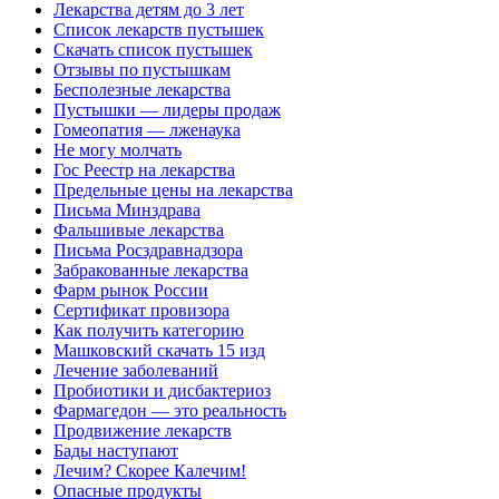
Лекарства детям до 3 лет
Список лекарств пустышек
Скачать список пустышек
Отзывы по пустышкам
Бесполезные лекарства
Пустышки — лидеры продаж
Гомеопатия — лженаука
Не могу молчать
Гос Реестр на лекарства
Предельные цены на лекарства
Письма Минздрава
Фальшивые лекарства
Письма Росздравнадзора
Забракованные лекарства
Фарм рынок России
Сертификат провизора
Как получить категорию
Машковский скачать 15 изд
Лечение заболеваний
Пробиотики и дисбактериоз
Фармагедон — это реальность
Продвижение лекарств
Бады наступают
Лечим? Скорее Калечим!
Опасные продукты