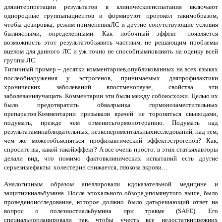
дляинтерпретации результатов в клиническиеиспытания включают
однородные группыпациентов и формируют протокол такимобразом,
чтобы дозировка, режим примененияЛС и другие сопутствующие условия
былиясными, определенными. Как побочный эффект –появляется
возможность этот результатобъявить частным, не решающим проблемы
вцелом для данного ЛС и уж точно не способнымповлиять на оценку всей
группы ЛС.
Типичный пример – десятки комментариев,опубликованных на всех языках
послеобнаружения у эстрогенов, принимаемых дляпрофилактики
хронических заболеваний впостменопаузе, свойства эти
заболеванияучащать. Комментарии эти были между собоюсхожи. Целью их
было предотвратить обвалрынка гормонозаместительных
препаратов.Комментарии призывали врачей не торопиться свыводами,
подумать, прежде чем отменитьгормонотерапию. Подумать над
результатаминаблюдательных, неэкспериментальныхисследований, над тем,
чем же можетобъясняться профилактический эффектэстрогенов? Как,
спросите вы, какой такойэффект? А все очень просто: в этих статьяхавторы
делали вид, что помимо фактовклинических испытаний есть другие
серьезныефакты: холестерин снижается, глюкоза вкрови…
Аналогичным образом апеллировали кдоказательной медицине и
защитникиальбумина. После эпохального обзора,упомянутого выше, было
проведеноисследование, которое должно было датьрешающий ответ на
вопрос о полезностиальбумина при травме (SAFE). Его
специальнопланировали так, чтобы учесть все недостаткипрежних