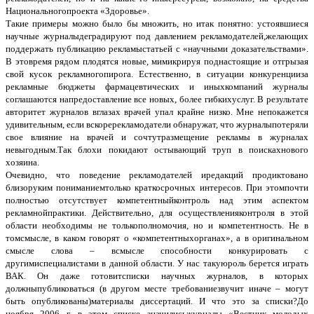
Национальногопроекта «Здоровье».
Такие примеры можно было бы множить, но итак понятно: устоявшиеся
научные журналыдеградируют под давлением рекламодателей,желающих
поддержать публикацию рекламыстатьей с «научными доказательствами».
В этовремя рядом плодятся новые, мимикрируя поднастоящие и отгрызая
свой кусок рекламногопирога. Естественно, в ситуации конкуренцииза
рекламные бюджеты фармацевтических и иныхкомпаний журналы
соглашаются напредоставление все новых, более гибкихуслуг. В результате
авторитет журналов вглазах врачей упал крайне низко. Мне непокажется
удивительным, если вскоререкламодатели обнаружат, что журналыпотеряли
свое влияние на врачей и сочтутразмещение рекламы в журналах
невыгодным.Так блохи покидают остывающий труп в поискахнового
хозяина.
Очевидно, что поведение рекламодателей иредакций продиктовано
близоруким пониманиемтолько краткосрочных интересов. При этомпочти
полностью отсутствует компетентныйконтроль над этим аспектом
рекламнойпрактики. Действительно, для осуществленияконтроля в этой
области необходимы не толькополномочия, но и компетентность. Не в
томсмысле, в каком говорят о «компетентныхорганах», а в оригинальном
смысле слова – всмысле способности конкурировать с
другимиспециалистами в данной области. У нас такуюроль берется играть
ВАК. Он даже готовитсписки научных журналов, в которых
должныпубликоваться (в другом месте требованиезвучит иначе – могут
быть опубликованы)материалы диссертаций. И что это за списки?До
ноября 2006 г. в этом списке значилисьжурналы «Вестник молодых