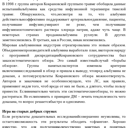
В 1998 г. группа авторов Кокрановской группыпо травме обобщила данные
испытанийальбумина как средства инфузионной терапиипри тяжелой
травме. Обнаружилось, что,несмотря на то, что альбумин
действительноэффективно поддерживает артериальноедавление, пациенты,
получившие инфузию,умирают не реже, чем получившие
инфузиюизотонического раствора хлорида натрия, адаже чуть чаще. В
некоторых странах продажиальбумина рухнули. В других
заметноснизились. В третьих, как в России, никак неизменились.
Мировая альбуминовая индустрия отреагировалана это новым образом.
Объединениепроизводителей альбумина выработало план, вкотором наряду
с программой дискредитацииКокрановского сотрудничества был
заказсистематического обзора. Это самый известныйслучай «борьбы
обзоров». Группа нанятыхэкспертов изменила критерии
включенияисследований в обзор и пришла к выводу, чтовред альбумина не
доказан, а потомурезультаты Кокрановского обзора можноотвергнуть.
Авторов и заказчиков не особенносмущало, что ЛС, как правило,
применяют недля того, чтоб вреда от них не было, а длятого, чтобы пользу
принести. Есливнимательно читать эти систематическиеобзоры, то можно
растеряться. Но еслипомнить о принципе ДМ – лечить тем,полезность чего
доказана, то вопрос решаетсябыстро и однозначно.
Игра на старых добрых струнах
Если результаты доказательных исследованийсовершенно неумолимы, то
остаетсявозможность эти результаты обходить «сфлангов». Хорошо
известно, что для полученияколичественно заметных и понятных