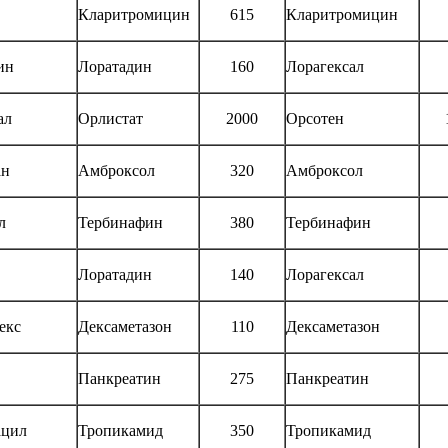
Кларитромицин
615
Кларитромицин
ин
Лоратадин
160
Лорагексал
ал
Орлистат
2000
Орсотен
ан
Амброксол
320
Амброксол
л
Тербинафин
380
Тербинафин
Лоратадин
140
Лорагексал
екс
Дексаметазон
110
Дексаметазон
Панкреатин
275
Панкреатин
цил
Тропикамид
350
Тропикамид