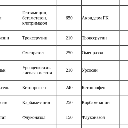
Гентамицин,
м
бетаметазон,
650
Акридерм ГК
клотримазол
вазин
Троксерутин
210
Троксерутин
Омепразол
250
Омепразол
Урсодеоксихо-
льк
210
Урсосан
лиевая кислота
-гель
Кетопрофен
240
Кетопрофен
син
Карбамезапин
250
Карбамезапин
тат
Флуконазол
150
Флуконазол