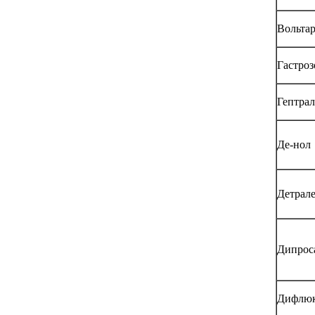
Вольта
Гастроз
Гептрал
Де-нол
Детрал
Дипрос
Дифлю