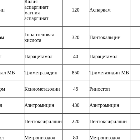
Калия
аспаргинат
ин
120
Аспаркам
магния
аспаргинат
Гопантеновая
ам
320
Пантокальцин
кислота
л
Парацетамол
40
Парацетамол
тал МВ
Триметразидин
850
Триметазидин МВ
рм
Ксилометазолин
45
Риностоп
д
Азитромицин
430
Азитромицин
л
Пентоксифиллин
220
Пентоксифиллин
ол
Метронизадол
80
Метронизадол