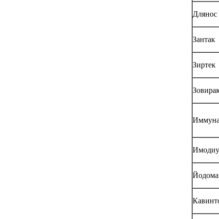
Длянос
Зантак
Зиртек
Зовира
Иммун
Имоди
Йодома
Кавинт