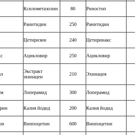
Ксилометазолин
80
Риностоп
Ранитидин
250
Ранитидин
Цетиризин
240
Цетиринакс
кс
Ацикловир
250
Ацикловир
Экстракт
ал
210
Эхинацея
эхинацеи
ум
Лоперамид
300
Лоперамид
рин
Калия йодид
200
Калия йодид
он
Винпоцетин
600
Винпоцетин