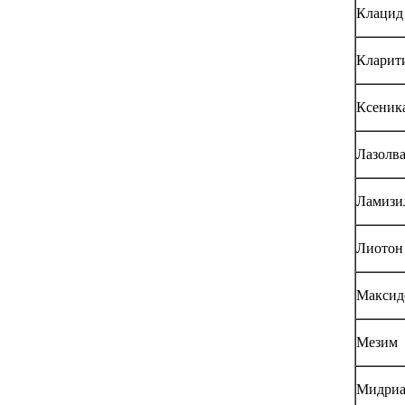
Клацид
Кларит
Ксеник
Лазолв
Ламизи
Лиотон
Максид
Мезим
Мидриа