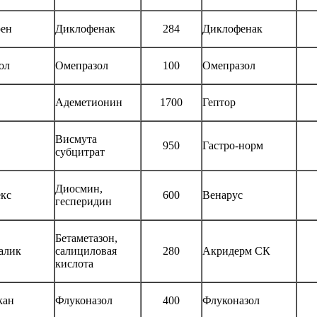
рен
Диклофенак
284
Диклофенак
ол
Омепразол
100
Омепразол
Адеметионин
1700
Гептор
Висмута
950
Гастро-норм
субцитрат
Диосмин,
екс
600
Венарус
гесперидин
Бетаметазон,
алик
салициловая
280
Акридерм СК
кислота
кан
Флуконазол
400
Флуконазол