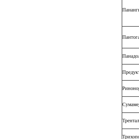
Пананг
Пантог
Панадо
Предук
Риноно
Сумаме
Трента
Трихоп