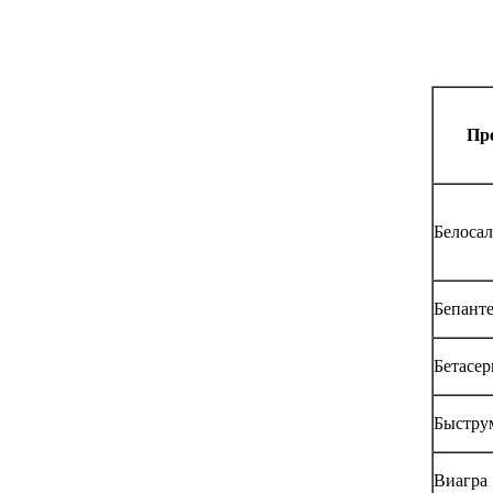
Пр
Белоса
Бепант
Бетасер
Быстру
Виагра