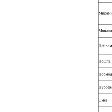
Мирами
Мовали
Нейром
Ношпа
Нормод
Нурофе
Омез