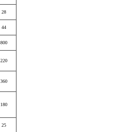
28
44
800
220
360
180
25