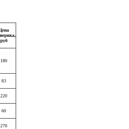
Цена
нерика
,
руб
180
83
220
60
270