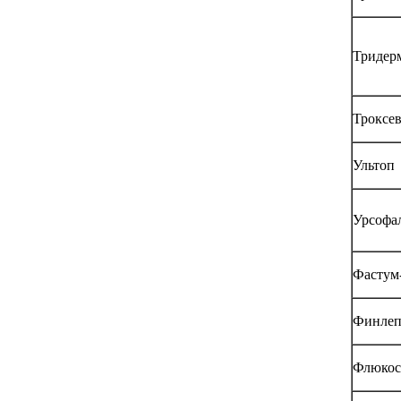
Тридер
Троксе
Ультоп
Урсофа
Фастум
Финлеп
Флюкос