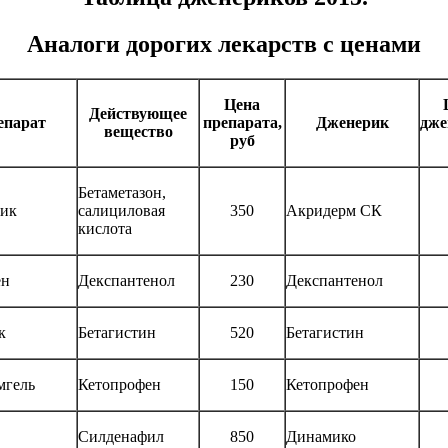
Аналоги дорогих лекарств с ценами
Цена
Действующее
епарат
препарата,
Дженерик
дже
вещество
руб
Бетаметазон,
лик
салициловая
350
Акридерм СК
кислота
ен
Декспантенол
230
Декспантенол
к
Бетагистин
520
Бетагистин
мгель
Кетопрофен
150
Кетопрофен
Силденафил
850
Динамико