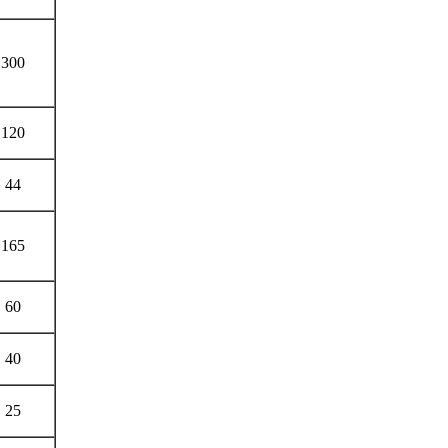
300
120
44
165
60
40
25