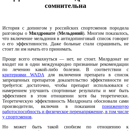
сомнительна
История с допингом у российских спортсменов породила
разговоры о
Милдронате
(
Мельдоний
). Многим показалось,
что включение мельдония в антидопинговый список говорит
о его эффективности. Даже больные стали спрашивать, не
стоит ли им начать его принимать.
Проще всего отмахнуться — нет, не стоит. Милрдонат не
входит ни в одни международно признанные рекомендации
по лечению какой-либо болезни. В соответствии с
критериями WADA
для включения препарата в список
запрещенных препаратов доказательство эффективности не
требуется: достаточно, чтобы препарат использовался с
намерением улучшить спортивные результаты и мог быть
эффективен в этом отношении хотя бы теоретически.
Теоретическую эффективность Милдроната обосновали сами
производители, включив в показания
пониженную
работоспособность и физическое перенапряжение, в том числе
у спортсменов
.
Но может быть такой снобизм по отношению к