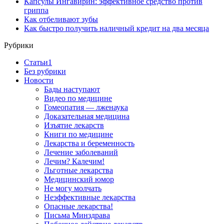
Капсулы Ингавирин: эффективное средство против
гриппа
Как отбеливают зубы
Как быстро получить наличный кредит на два месяца
Рубрики
Cтатьи1
Без рубрики
Новости
Бады наступают
Видео по медицине
Гомеопатия — лженаука
Доказательная медицина
Изъятие лекарств
Книги по медицине
Лекарства и беременность
Лечение заболеваний
Лечим? Калечим!
Льготные лекарства
Медицинский юмор
Не могу молчать
Неэффективные лекарства
Опасные лекарства!
Письма Минздрава