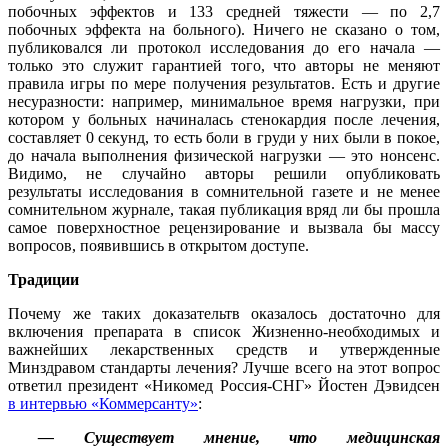
побочных эффектов и 133 средней тяжести — по 2,7
побочных эффекта на больного). Ничего не сказано о том,
публиковался ли протокол исследования до его начала —
только это служит гарантией того, что авторы не меняют
правила игры по мере получения результатов. Есть и другие
несуразности: например, минимальное время нагрузки, при
котором у больных начиналась стенокардия после лечения,
составляет 0 секунд, то есть боли в груди у них были в покое,
до начала выполнения физической нагрузки — это нонсенс.
Видимо, не случайно авторы решили опубликовать
результаты исследования в сомнительной газете и не менее
сомнительном журнале, такая публикация вряд ли бы прошла
самое поверхностное рецензирование и вызвала бы массу
вопросов, появившись в открытом доступе.
Традиции
Почему же таких доказательтв оказалось достаточно для
включения препарата в список Жизненно-необходимых и
важнейших лекарственных средств и утвержденные
Минздравом стандарты лечения? Лучше всего на этот вопрос
ответил президент
«Никомед Россия-СНГ» Йостен Дэвидсен
в интервью «Коммерсанту»
:
— Существует мнение, что медицинская