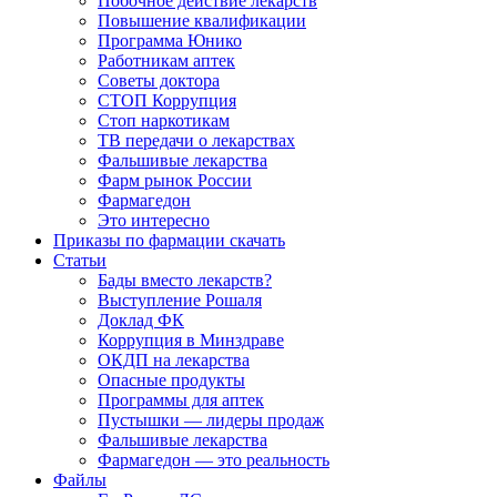
Побочное действие лекарств
Повышение квалификации
Программа Юнико
Работникам аптек
Советы доктора
СТОП Коррупция
Стоп наркотикам
ТВ передачи о лекарствах
Фальшивые лекарства
Фарм рынок России
Фармагедон
Это интересно
Приказы по фармации скачать
Статьи
Бады вместо лекарств?
Выступление Рошаля
Доклад ФК
Коррупция в Минздраве
ОКДП на лекарства
Опасные продукты
Программы для аптек
Пустышки — лидеры продаж
Фальшивые лекарства
Фармагедон — это реальность
Файлы