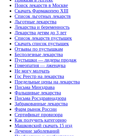
Поиск лекарств в Москве
Скачать Фармакопею XIII
Список льготных лекарств
Льготные лекарства
Лекарства и беременность
Лекарства детям до 3 лет
Список лекарств пустышек
Скачать список пустышек
Отзывы по пустышкам
Бесполезные лекарства
Пустышки — лидеры продаж
Гомеопатия — лженаука
Не могу молчать
Гос Реестр на лекарства
Предельные цены на лекарства
Письма Минздрава
Фальшивые лекарства
Письма Росздравнадзора
Забракованные лекарства
Фарм рынок России
Сертификат провизора
Как получить категорию
Машковский скачать 15 изд
Лечение заболеваний