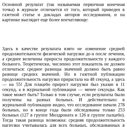
Основной результат (так называемая первичная конечная
точка) в журнале отличается от того, который приведен в
газетной статье и докладах авторов исследования, и на
картинке выглядит еще более впечатляюще:
Здесь в качестве результата взято не изменение средней
продолжительности физической нагрузки до и после лечения,
а среднее величины прироста продолжительности у каждого
больного. Теоретически, численно этот показатель не должен
отличаться: среднее разницы значений должно быть равно
разнице средних значений. Но в газетной публикации
продолжительность нагрузки прирастала на 48 секунд, а здесь
— на 55! Для плацебо прирост нагрузки был указан в 11
секунд, а в журнальной публикации — менее секунды. Как
такое может быть? Только в том случае, если результаты были
получены на разных больных. И действительно: в
журнальной публикации видно, что исследование начали 278
больных, но в конце года были обследованы только 253
больных (127 в группе Милдроната и 126 в группе палцебо).
Тогда такая разница возможна: средняя продолжительность
нагрузки учитывалась для всех больных, обследованных в