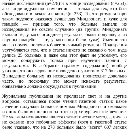
начале исследования (n=278) и в конце исследования (n=253),
а ее индивидуальное изменение — только для тех, кто был
обследован и в начале и в конце (n=253). То, что результат при
таком подсчете оказался лучше для Милдроната и хуже для
плацебо — признак того, что больные выпали из
исследования не совсем случайно (из группы Милдроната
выпали те, у кого исходные результаты были получше, а из
группы плацебо — те, у кого они были хуже). Именно это
могло помочь получить более значимый результат. Подозрения
усугубляются тем, что в статье ничего не сказано о том, куда
делись 25 больных и даже сам этот факт не упомянут, его
можно обнаружить только при изучении таблиц с
результатами. В асбтракте (кратком содеражнии) вообще
указано, что исследование проведено с участием 317 больных.
Выпадение больных из исследования происходит довольно
часто, но поскольку это может искажать результаты,
обязательно должно обсуждаться в публикации.
Журнальная публикация не проливает свет и на другие
вопросы, оставшиеся после чтения газетной статьи: какое
лечение получали больные помимо Милдроната и скольким
из них было выполнено за этот год хирургическое лечение.
Не указаны использовавшиеся статистические методы, ничего
не сказано про побочные эффекты (хотя в газетной статье
было указано, что на 278 больных было “всего” 607 легких