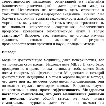
стереотипностью мышления, ориентацией на гайдлайны
(клинические рекомендации) и даже происками западных
ученых. Невозможно не вспомнить здесь отношение к
статистическим методам народного академика Лысенко: “Не
будучи в состоянии вскрыть закономерности живой природы,
морганисты вынуждены прибегать к теории вероятности и,
не понимая конкретного содержания биологических
процессов, превращают биологическую науку в голую
статистику.” Впрочем, это, вероятно, не столько научная
традиция, сколько закономерный результат
противопоставления практики и науки, правды и метода.
Выводы
Мода на доказательную медицину, даже поверхностная, все
же принесла свои плоды. Исследование MILSS II явно было
проведено не в целях поиска истины, а чтобы можно было
потом говорить об эффективности Милдроната с позиций
доказательной медицины. Но тем и хороши научные методы,
что даже при их не очень осознанном использовании, они
позволяют сделать некоторые выводы. В данном случае
конкрентный вывод прост:
эффективность Милдроната
настолько сомнительна, что даже манипуляция данными
не помогла
. Более общий вывод: не надо читать
сомнительные журналы, даже если они выходят на