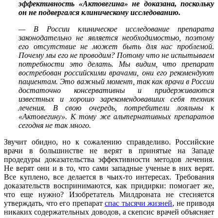
эффективность «Актовегина» не доказана, поскольку
он не подвергался клиническому исследованию.
— В России клиническое исследование препарата
законодательно не является необходимостью, поэтому
его отсутствие не может быть для нас проблемой.
Почему мы его не проводим? Потому что не испытываем
потребности это делать. Мы видим, что препарат
востребован российскими врачами, они его рекомендуют
пациентам. Это важный момент, так как врачи в России
достаточно консервативны и придерживаются
известных и хорошо зарекомендовавших себя техник
лечения. В свою очередь, потребители лояльны к
«Актовегину». К тому же альтернативных препаратов
сегодня не так много.
Звучит обидно, но к сожалению справделиво. Российские
врачи в большинстве не верят в принятые на Западе
продедуры доказательства эффективности методов лечения.
Не верят они и в то, что сами западные ученые в них верят.
Все куплено, все делается в чьих-то интересах. Требования
доказательств воспринимаются, как придирки: помогает же,
что еще нужно? Изобретатель Милдроната не стесняется
утверждать, что его препарат
спас тысячи жизней
,
не приводя
никаких содержательных доводов, а скепсис врачей объясняет