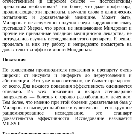
отечественным (в широком смысле — постсоветским)
препаратам необоснован? Тем более, что даже профессора,
продвигающие эти препараты, выучили слова о клинических
испытаниях и доказательной медицине. Может быть,
Милдронат незаслуженно получил среди кардиологов славу
пустышки? Уверен, что врачи, не назначающие Милдронат и
прочие не признанные западной медицинской лекарства, не
потрудились изучить исследования этого препарата. Я решил
проделать за них эту работу и непредвзято посмотреть на
доказательства эффективности Милдроната.
Показания
По заявлениям производителя показания к препарату очень
широки: от инсульта и инфаркта до переутомления и
абстиненции. Это уже подозрительно, не бывает препаратов
от всего. Для каждого показания эффективность оценивается
отдельно. Из всех показаний я выбрал стенокардию
напряжения — болезнь с хорошо разработанным лечением.
Тем более, что именно при этой болезни доказательная база у
Милдроната выглядит наиболее внушительно — есть крупное
рандомизированное исследование, это стандарт
доказательства эффективности. Исследование называется
MILSS II.
Где опубликовано исследование?