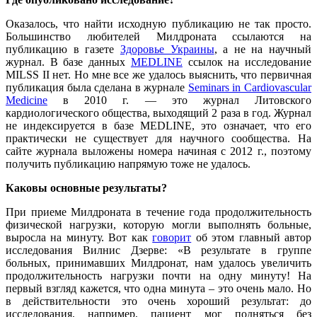
Оказалось, что найти исходную публикацию не так просто.
Большинство любителей Милдроната ссылаются на
публикацию в газете
Здоровье Украины
, а не на научный
журнал. В базе данных
MEDLINE
ссылок на исследование
MILSS II нет. Но мне все же удалось выяснить, что первичная
публикация была сделана в журнале
Seminars in Cardiovascular
Medicine
в 2010 г. — это журнал Литовского
кардиологического общества, выходящий 2 раза в год. Журнал
не индексируется в базе MEDLINE, это означает, что его
практически не существует для научного сообщества. На
сайте журнала выложены номера начиная с 2012 г., поэтому
получить публикацию напрямую тоже не удалось.
Каковы основные результаты?
При приеме Милдроната в течение года продолжительность
физической нагрузки, которую могли выполнять больные,
выросла на минуту. Вот как
говорит
об этом главный автор
исследования Вилнис Дзерве: «В результате в группе
больных, принимавших Милдронат, нам удалось увеличить
продолжительность нагрузки почти на одну минуту! На
первый взгляд кажется, что одна минута – это очень мало. Но
в действительности это очень хороший результат: до
исследования, например, пациент мог подняться без