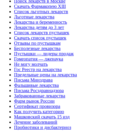
Поиск лекарств в Москве
Скачать Фармакопею XIII
Список льготных лекарств
Льготные лекарства
Лекарства и беременность
Лекарства детям до 3 лет
Список лекарств пустышек
Скачать список пустышек
Отзывы по пустышкам
Бесполезные лекарства
Пустышки — лидеры продаж
Гомеопатия — лженаука
Не могу молчать
Гос Реестр на лекарства
Предельные цены на лекарства
Письма Минздрава
Фальшивые лекарства
Письма Росздравнадзора
Забракованные лекарства
Фарм рынок России
Сертификат провизора
Как получить категорию
Машковский скачать 15 изд
Лечение заболеваний
Пробиотики и дисбактериоз