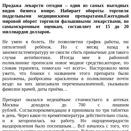
Продажа лекарств сегодня – один из самых выгодных
видов бизнеса вмире. Набирает обороты торговля
поддельными медицинскими препаратами.Ежегодный
мировой оборот торговли фальшивыми лекарствами, по
самымскромным оценкам, составляет от 15 до 20
миллиардов долларов.
Не умею я болеть. Не позволяетни график работы, ни
пятилетний ребёнок. Но с месяц назад я
занемогла:температуру не смогли сбить привычные для такого
случая антибиотики. Итогда мне в районной
поликлинике прописали новое модное средство,которое, по
словам терапевта, помогало «от всего». Насторожило меня
ужето, что бланки с названием этого препарата были
разложены, разбросаны ирасклеены в поликлинике почти
везде: на них записывали переченьназначений, указывали
фамилии врачей, даты приёма…
Препарат оказался недешёвым: стоимостьего в аптеках
Москвы доходила до 700 с лишним
рублей. Согласнорекомендации я принимала по три таблетки
в день. Через какое-то времятемпература действительно спала,
и я заторопилась на работу. Но ощущениерадости
выздоровления было поспешным… Всё началось с того, что