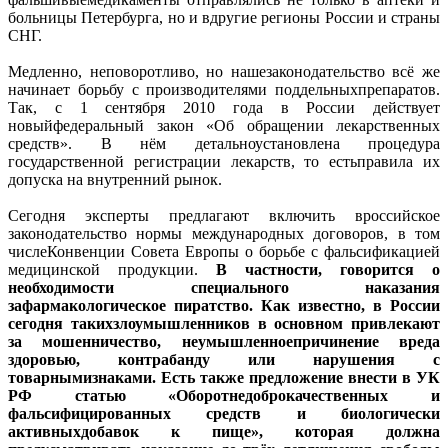
больницы Петербурга, но и вдругие регионы России и страны
СНГ.
Медленно, неповоротливо, но нашезаконодательство всё же
начинает борьбу с производителями поддельныхпрепаратов.
Так, с 1 сентября 2010 года в России действует
новыйфедеральный закон «Об обращении лекарственных
средств». В нём детальноустановлена процедура
государственной регистрации лекарств, то естьправила их
допуска на внутренний рынок.
Сегодня эксперты предлагают включить вроссийское
законодательство нормы международных договоров, в том
числеКонвенции Совета Европы о борьбе с фальсификацией
медицинской продукции.
В частности, говорится о
необходимости специального наказания
зафармакологическое пиратство. Как известно, в России
сегодня такихзлоумышленников в основном привлекают
за мошенничество, неумышленноепричинение вреда
здоровью, контрабанду или нарушения с
товарнымизнаками. Есть также предложение внести в УК
РФ статью «Оборотнедоброкачественных и
фальсифицированных средств и биологически
активныхдобавок к пище», которая должна