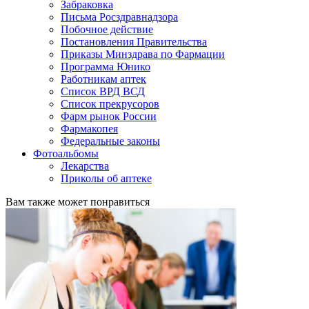
Забраковка
Письма Росздравнадзора
Побочное действие
Постановления Правительства
Приказы Минздрава по Фармации
Программа Юнико
Работникам аптек
Список ВРД ВСД
Список прекрусоров
Фарм рынок России
Фармакопея
Федеральные законы
Фотоальбомы
Лекарства
Приколы об аптеке
Вам также может понравиться