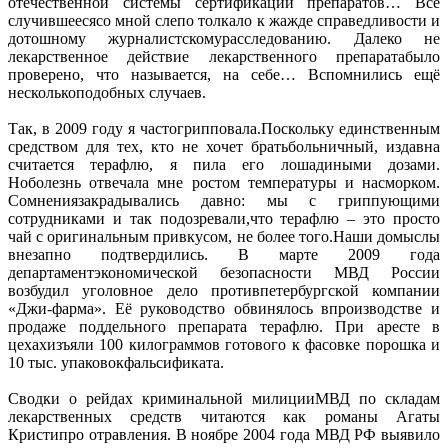
отечественной системы сертификации препаратов… Всё
случившеесясо мной слепо толкало к жажде справедливости и
дотошному журналистскомурасследованию. Далеко не
лекарственное действие лекарственного препаратабыло
проверено, что называется, на себе… Вспомнились ещё
несколькоподобных случаев.
Так, в 2009 году я частогрипповала.Поскольку единственным
средством для тех, кто не хочет братьбольничный, издавна
считается терафлю, я пила его лошадиными дозами.
Ноболезнь отвечала мне ростом температуры и насморком.
Сомнениязакрадывались давно: мы с гриппующими
сотрудниками и так подозревали,что терафлю – это просто
чай с оригинальным привкусом, не более того.Наши домыслы
внезапно подтвердились. В марте 2009 года
департаментэкономической безопасности МВД России
возбудил уголовное дело противпетербургской компании
«Джи-фарма». Её руководство обвинялось впроизводстве и
продаже поддельного препарата терафлю. При аресте в
цехахизъяли 100 килограммов готового к фасовке порошка и
10 тыс. упаковокфальсификата.
Сводки о рейдах криминальной милицииМВД по складам
лекарственных средств читаются как романы Агаты
Кристипро отравления. В ноябре 2004 года МВД РФ выявило