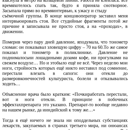
язаснула в метро на кольцевой линии. Работа не клеилась: всё
времяхотелось спать так, будто я приняла снотворное.
Засыпала прямо во времяинтервью, к ужасу и стыду
съёмочной группы. В конце концовоператор заставил меня
интервьюировать стоя. Все студийные фрагменты потой же
причине я записывала не просто стоя, а на «проходах», в
движении.
Померив через пару дней давление, яподумала, что тонометр
сломан: он показывал зловещую цифру – 70 на 60.То же самое
показал и тонометр в поликлинике. Давление не
поднималосьни лошадиными дозами кофе, ни прогулками на
свежем воздухе… Но и этобыло ещё не всё. Через неделю мои
ноги, стройность которых ещё никто неставил под сомнение,
перестали влезать в сапоги: они отекли до
размеровконечностей культуриста, болели и отказывались
ходить…
Объяснение врача было кратким: «Почкиработать перестали,
вот и ноги отекли. В принципе в побочных
эффектахпрепарата это указано. Препарат-то вообще недавно
на нашем рынке, да ииндийский к тому же…»
Тогда я ещё ничего не знала ни оподдельных субстанциях
лекарств, закупаемых в странах третьего мира, ни онюансах