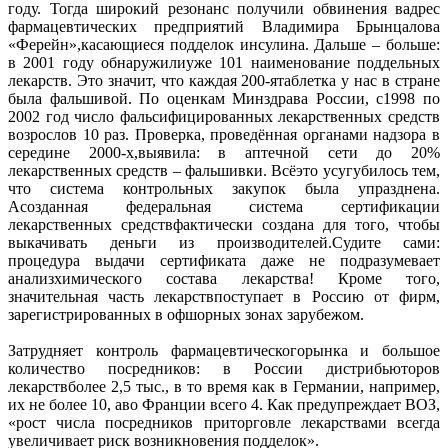
году. Тогда широкий резонанс получили обвинения вадрес
фармацевтических предприятий Владимира Брынцалова
«Ферейн»,касающиеся подделок инсулина. Дальше – больше:
в 2001 году обнаружилиуже 101 наименование поддельных
лекарств. Это значит, что каждая 200-ятаблетка у нас в стране
была фальшивой. По оценкам Минздрава России, с1998 по
2002 год число фальсифицированных лекарственных средств
возрослов 10 раз. Проверка, проведённая органами надзора в
середине 2000-х,выявила: в аптечной сети до 20%
лекарственных средств – фальшивки. Всёэто усугубилось тем,
что система контрольных закупок была упразднена.
Асозданная федеральная система сертификации
лекарственных средствфактически создана для того, чтобы
выкачивать деньги из производителей.Судите сами:
процедура выдачи сертификата даже не подразумевает
анализхимического состава лекарства! Кроме того,
значительная часть лекарствпоступает в Россию от фирм,
зарегистрированных в офшорных зонах зарубежом.
Затрудняет контроль фармацевтическогорынка и большое
количество посредников: в России дистрибьюторов
лекарствболее 2,5 тыс., в то время как в Германии, например,
их не более 10, аво Франции всего 4. Как предупреждает ВОЗ,
«рост числа посредников приторговле лекарствами всегда
увеличивает риск возникновения подделок».