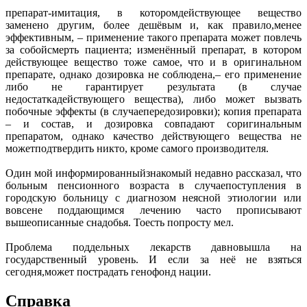
препарат-имитация, в которомдействующее вещество
заменено другим, более дешёвым и, как правило,менее
эффективным, – применение такого препарата может повлечь
за собойсмерть пациента; изменённый препарат, в котором
действующее вещество тоже самое, что и в оригинальном
препарате, однако дозировка не соблюдена,– его применение
либо не гарантирует результата (в случае
недостаткадействующего вещества), либо может вызвать
побочные эффекты (в случаепередозировки); копия препарата
– и состав, и дозировка совпадают соригинальным
препаратом, однако качество действующего вещества не
можетподтвердить никто, кроме самого производителя.
Один мой информированныйзнакомый недавно рассказал, что
больным пенсионного возраста в случаепоступления в
городскую больницу с диагнозом неясной этиологии или
вовсене поддающимся лечению часто прописывают
вышеописанные снадобья. Тоесть попросту мел.
Проблема поддельных лекарств давновышла на
государственный уровень. И если за неё не взяться
сегодня,может пострадать генофонд нации.
Справка