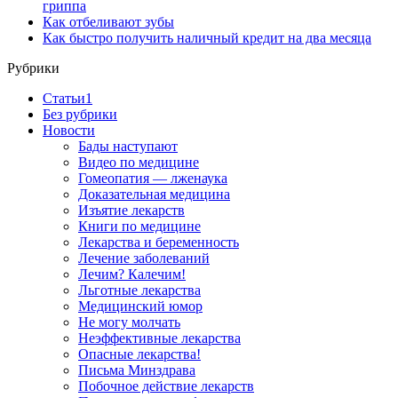
гриппа
Как отбеливают зубы
Как быстро получить наличный кредит на два месяца
Рубрики
Cтатьи1
Без рубрики
Новости
Бады наступают
Видео по медицине
Гомеопатия — лженаука
Доказательная медицина
Изъятие лекарств
Книги по медицине
Лекарства и беременность
Лечение заболеваний
Лечим? Калечим!
Льготные лекарства
Медицинский юмор
Не могу молчать
Неэффективные лекарства
Опасные лекарства!
Письма Минздрава
Побочное действие лекарств