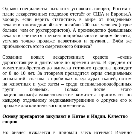
Однако специалисты пытаются успокоить:говорят, Россия в
плане лекарственных подделок отстаёт от США и Европы.А
вообще, если верить статистике, в мире от поддельных
лекарств запоследние 40 лет погибли 200 тыс. человек (втрое
больше, чем от руктеррористов). А производство фальшивых
лекарств считается третьим поприбыльности видом бизнеса,
уступая только продаже наркотиков и оружия… Вчём же
прибыльность этого смертельного бизнеса?
Создание новых лекарственных средств –очень
дорогостоящее и длительное по времени дело. В среднем от
моментаизобретения до выпуска готового средства проходит
от 8 до 10 лет. За этовремя проводится серия специальных
испытаний: сначала в пробирках накультурах тканей, потом
на животных и уже затем – среди специальноподобранных
групп больных. Только после этого
национальныефармакологические комитеты принимают по
каждому отдельному медикаментурешение о допуске его к
продаже для клинического применения.
Основу препаратов закупают в Китае и Индии. Качество –
спорно
Но бизнес нуждается в прибыли здесь исейчас! Именно