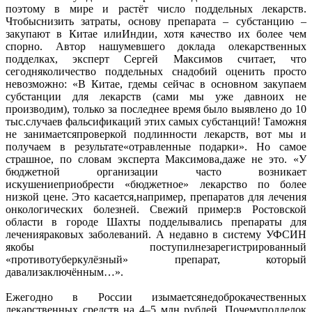
поэтому в мире и растёт число поддельных лекарств.
Чтобыснизить затраты, основу препарата – субстанцию –
закупают в Китае илиИндии, хотя качество их более чем
спорно. Автор нашумевшего доклада олекарственных
подделках, эксперт Сергей Максимов считает, что
сегодняколичество поддельных снадобий оценить просто
невозможно: «В Китае, гдемы сейчас в основном закупаем
субстанции для лекарств (сами мы уже давноих не
производим), только за последнее время было выявлено до 10
тыс.случаев фальсификаций этих самых субстанций! Таможня
не занимаетсяпроверкой подлинности лекарств, вот мы и
получаем в результате«отравленные подарки». Но самое
страшное, по словам эксперта Максимова,даже не это. «У
бюджетной организации часто возникает
искушениеприобрести «бюджетное» лекарство по более
низкой цене. Это касается,например, препаратов для лечения
онкологических болезней. Свежий пример:в Ростовской
области в городе Шахты подделывались препараты для
леченияраковых заболеваний. А недавно в систему УФСИН
якобы поступилнезарегистрированный
«противотуберкулёзный» препарат, который
давализаключённым…».
Ежегодно в России изымаетсянедоброкачественных
лекарственных средств на 4–5 млн рублей. Почемуподделок