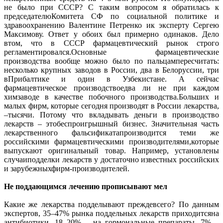
не было при СССР? С таким вопросом я обратилась к
председателюКомитета СФ по социальной политике и
здравоохранению Валентине Петренко ик эксперту Сергею
Максимову. Ответ у обоих был примерно одинаков. Дело
втом, что в СССР фармацевтический рынок строго
регламентировался.Основные фармацевтические
производства вообще можно было по пальцампересчитать:
несколько крупных заводов в России, два в Белоруссии, три
вПрибалтике и один в Узбекистане. А сейчас
фармацевтическое производствоедва ли не при каждом
химзаводе в качестве побочного производства.Больших и
малых фирм, которые сегодня производят в России лекарства,
–тысячи. Потому что вкладывать деньги в производство
лекарств – этобеспро­игрышный бизнес. Значительная часть
лекарственного фальсификатапроизводится теми же
российскими фармацевтическими производителями,которые
выпускают оригинальный товар. Например, установлены
случаиподделки лекарств у достаточно известных российских
и зарубежныхфирм-производителей.
Не поддающимся лечению прописывают мел
Какие же лекарства подделывают преждевсего? По данным
экспертов, 35–47% рынка поддельных лекарств приходитсяна
антибиотики, 18–20% – на гормональные препараты, 7% –