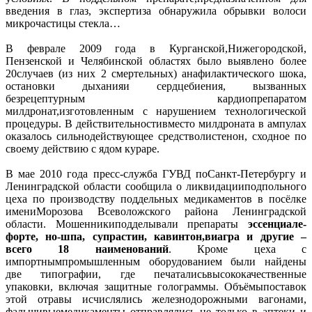
введения в глаз, экспертиза обнаружила обрывки волоси
микрочастицы стекла…
В феврале 2009 года в Курганской,Нижегородской,
Пензенской и Челябинской областях было выявлено более
20случаев (из них 2 смертельных) анафилактического шока,
остановки дыханияи сердцебиения, вызванных
безрецептурным кардиопрепаратом
милдронат,изготовленным с нарушением технологической
процедуры. В действительностивместо милдроната в ампулах
оказалось сильнодействующее средстволистенон, сходное по
своему действию с ядом кураре.
В мае 2010 года пресс-служба ГУВД поСанкт-Петербургу и
Ленинградской области сообщила о ликвидацииподпольного
цеха по производству поддельных медикаментов в посёлке
имениМорозова Всеволожского района Ленинградской
области. Мошенникиподделывали препараты
эссенциале-
форте, но-шпа, супрастин, кавинтон,виагра и другие –
всего 18 наименований
. Кроме цеха с
импортнымпромышленным оборудованием были найдены
две типографии, где печаталисьвысококачественные
упаковки, включая защитные голограммы. Объёмыпоставок
этой отравы исчислялись железнодорожными вагонами,
фальшивыемедикаменты отправлялись не только в аптеки и