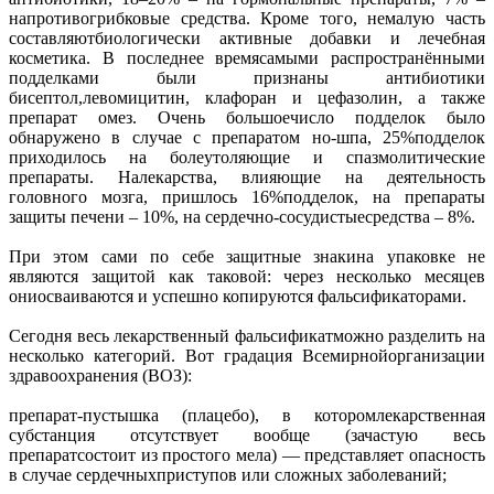
напротивогрибковые средства. Кроме того, немалую часть
составляютбиологически активные добавки и лечебная
косметика. В последнее времясамыми распространёнными
подделками были признаны антибиотики
бисептол,левомицитин, клафоран и цефазолин, а также
препарат омез. Очень большоечисло подделок было
обнаружено в случае с препаратом но-шпа, 25%подделок
приходилось на болеутоляющие и спазмолитические
препараты. Налекарства, влияющие на деятельность
головного мозга, пришлось 16%подделок, на препараты
защиты печени – 10%, на сердечно-сосудистыесредства – 8%.
При этом сами по себе защитные знакина упаковке не
являются защитой как таковой: через несколько месяцев
ониосваиваются и успешно копируются фальсификаторами.
Сегодня весь лекарственный фальсификатможно разделить на
несколько категорий. Вот градация Всемирнойорганизации
здравоохранения (ВОЗ):
препарат-пустышка (плацебо), в которомлекарственная
субстанция отсутствует вообще (зачастую весь
препаратсостоит из простого мела) — представляет опасность
в случае сердечныхприступов или сложных заболеваний;