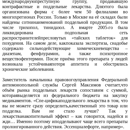
международнуюпреступную группу, продававшую
контрафактные и поддельные лекарства. Дляэтого была
организована фирма с более чем 50 филиалами во
многихрегионах России. Только в Москве на её складах были
найдены сотнинаименований поддельной продукции. В том
числе трихопол, тинидазол. А вмарте 2005-го была
ликвидирована подпольная сеть
распространителейпресловутых «тайских таблеток» для
похудения. На самом деле, какпоказала экспертиза, снадобье
содержало сильнодействующие химическиевещества –
диазепам, фенфлурамин, а также психотропное
веществофентермин. После приёма этого препарата у людей
возникала устойчиваяпотеря аппетита и обострялись
хронические заболевания.
Заместитель начальника правовогоуправления Федеральной
антимонопольной службы Сергей Максимов считает,что
объём рынка поддельных лекарств сопоставим с суммой,
котораявыделяется из федерального бюджета на закупку
медикаментов. «Спе-цификаподдельного лекарства в том, что
вы не можете сразу определить,качественный это товар или
подделка. Вам не стало лучше? Так у
лекарстванакопительный эффект – как говорится, надей­ся и
жди… Именно поэтому иподделывают чаще всего препараты
пролонгированного действия. Эссенциалефорте, например».