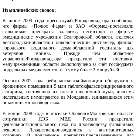
Из милицейских сводок:
В июне 2009 года пресс-службаРос­здравнадзора сообщила,
что фирмы «Полюс Фарм» и ЗАО «Формед»поставляли
фальшивые препараты золадекс, пегинтрон и фортум
вмедицинские учреждения Белгородской области, включая
Белгородскийобластной онкологический диспансер, филиал
городского родильного дома,областной госпиталь для
ветеранов войны. Прежде чем областное
управлениеРосздравнадзора прекратило эти поставки,
медучреждениями области былополучено за счёт госбюджета
поддельных медикаментов на сумму более 2 млнрублей…
Осенью 2005 года рейд московскоймилиции обнаружил в
брошенном помещении 5 млн таблетокфальсифицированного
аспирина, состоявших из клея и пшеничной муки, ивосемь
нелегальных иммигрантов из Молдавии, занимавшихся этим
незаконнымпроизводством.
В конце 2008 года в посёлке ОболенскМосковской области
сотрудники ДЭБ МВД России прекратили
деятельностьподпольного цеха по производству фальшивых
лекарств. Лекарствапроизводились в антисанитарных
условиях. В поддельном препарате,предназначенном для