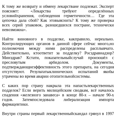
К тому же возврату и обмену лекарстване подлежат. Эксперт
поясняет: «Лекарства требуют определённых
условийхранения, соблюдения герметичности… Где эта
цепочка дала сбой? Как этовыяснить? К тому же проверка
всех серий упаковок, разошедшихся постране, технически
невозможна».
Найти виновного в подделке, какправило, нереально.
Контролирующих органов в данной сфере сейчас много,но
полномочия между ними распределены расплывчато.
Действительно, ктоответит за подделку? Росздравнадзор?
Минздрав? Кстати, показательныйслучай произошёл с
пресловутым арбидолом. Документы,
подтверждающиеэффективность этого препарата, на сегодня
отсутствуют. Результатыклинических испытаний якобы
утрачены во время аварии отопительнойсистемы.
С каких пор страну накрыла эта напастьлекарственных
подделок? Если верить милицейским сводкам, всё началось
спадения «железного занавеса» в конце 80-х – начале 90-х
годов. Затемпоследовала либерализация импорта
фармацевтики.
Внутри страны первый лекарственныйскандал грянул в 1997