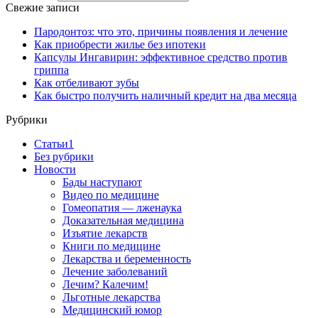
Свежие записи
Пародонтоз: что это, причины появления и лечение
Как приобрести жилье без ипотеки
Капсулы Ингавирин: эффективное средство против
гриппа
Как отбеливают зубы
Как быстро получить наличный кредит на два месяца
Рубрики
Cтатьи1
Без рубрики
Новости
Бады наступают
Видео по медицине
Гомеопатия — лженаука
Доказательная медицина
Изъятие лекарств
Книги по медицине
Лекарства и беременность
Лечение заболеваний
Лечим? Калечим!
Льготные лекарства
Медицинский юмор