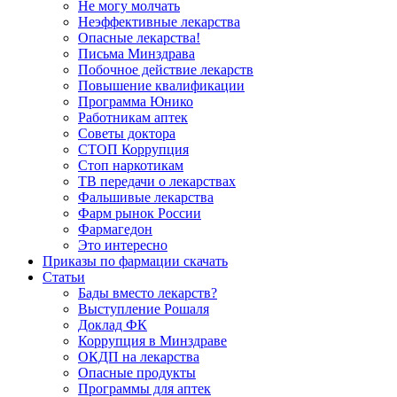
Не могу молчать
Неэффективные лекарства
Опасные лекарства!
Письма Минздрава
Побочное действие лекарств
Повышение квалификации
Программа Юнико
Работникам аптек
Советы доктора
СТОП Коррупция
Стоп наркотикам
ТВ передачи о лекарствах
Фальшивые лекарства
Фарм рынок России
Фармагедон
Это интересно
Приказы по фармации скачать
Статьи
Бады вместо лекарств?
Выступление Рошаля
Доклад ФК
Коррупция в Минздраве
ОКДП на лекарства
Опасные продукты
Программы для аптек