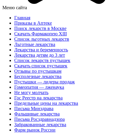
Меню сайта
Главная
Приказы в Аптеке
Поиск лекарств в Москве
Скачать Фармакопею XIII
Список льготных лекарств
Льготные лекарства
Лекарства и беременность
Лекарства детям до 3 лет
Список лекарств пустышек
Скачать список пустышек
Отзывы по пустышкам
Бесполезные лекарства
Пустышки — лидеры продаж
Гомеопатия — лженаука
Не могу молчать
Гос Реестр на лекарства
Предельные цены на лекарства
Письма Минздрава
Фальшивые лекарства
Письма Росздравнадзора
Забракованные лекарства
Фарм рынок России