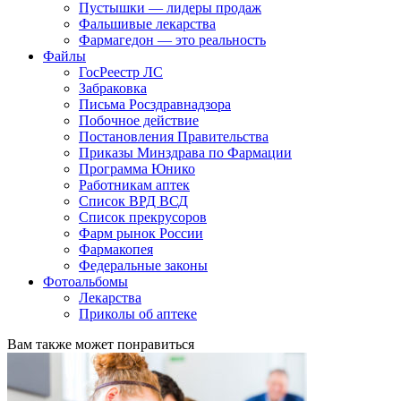
Пустышки — лидеры продаж
Фальшивые лекарства
Фармагедон — это реальность
Файлы
ГосРеестр ЛС
Забраковка
Письма Росздравнадзора
Побочное действие
Постановления Правительства
Приказы Минздрава по Фармации
Программа Юнико
Работникам аптек
Список ВРД ВСД
Список прекрусоров
Фарм рынок России
Фармакопея
Федеральные законы
Фотоальбомы
Лекарства
Приколы об аптеке
Вам также может понравиться