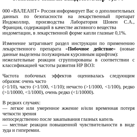
000 «ВАЛЕАНТ» Россия информирует Вас o дополнительных
данных по безопасности на лекарственный препарат
Индоколлир, производства Лаборатория Шовен C.A.,
Франция, содержащий в качестве активного вещества
индометацин, в лекарственной форме капли глазные 0,1%.
Изменение затрагивает раздел инструкции по применению
лекарственного препарата «
Побочное действие
» (новые
данные выделены полужирным курсивным шрифтом):
нежелательные реакции сгруппированы в соответствии c
классификацией частоты развития НР ВОЗ:
Частота побочных эффектов оценивалась следующим
образом: очень часто
(>1/10), часто (>1/100, <1/10); нечасто (>1/1000, <1/100), редко
(>1/10000, <1/1000), очень редко (<1/10000).
В редких случаях:
— легкое или умеренное жжение и/или временная потеря
четкости зрения
непосредственно после закапывания глазных капель
— местные реакции повышенной чувствительности в виде
зуда и гиперемии.