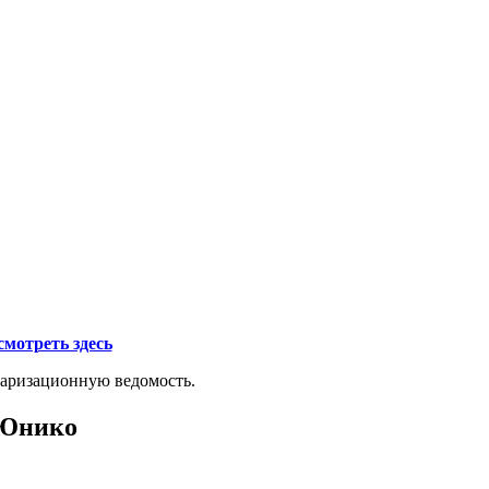
мотреть здесь
таризационную ведомость.
 Юнико