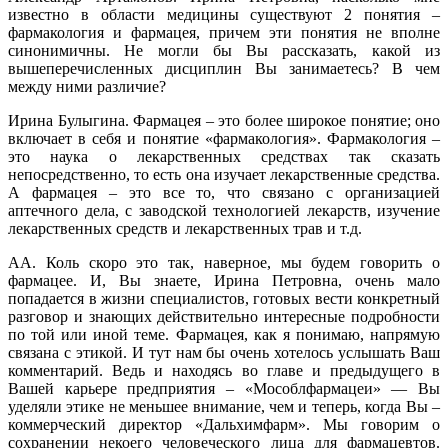
известно в области медицины существуют 2 понятия –
фармакология и фармацея, причем эти понятия не вполне
синонимичны. Не могли бы Вы рассказать, какой из
вышеперечисленных дисциплин Вы занимаетесь? В чем
между ними различие?
Ирина Булыгина. Фармацея – это более широкое понятие; оно
включает в себя и понятие «фармакология». Фармакология –
это наука о лекарственных средствах так сказать
непосредственно, то есть она изучает лекарственные средства.
А фармацея – это все то, что связано с организацией
аптечного дела, с заводской технологией лекарств, изучение
лекарственных средств и лекарственных трав и т.д.
АА. Коль скоро это так, наверное, мы будем говорить о
фармацее. И, Вы знаете, Ирина Петровна, очень мало
попадается в жизни специалистов, готовых вести конкретный
разговор и знающих действительно интересные подробности
по той или иной теме. Фармацея, как я понимаю, напрямую
связана с этикой. И тут нам бы очень хотелось услышать Ваш
комментарий. Ведь и находясь во главе и предыдущего в
Вашей карьере предприятия – «Мособлфармацеи» — Вы
уделяли этике не меньшее внимание, чем и теперь, когда Вы –
коммерческий директор «Дальхимфарм». Мы говорим о
сохранении некоего человеческого лица для фармацевтов.