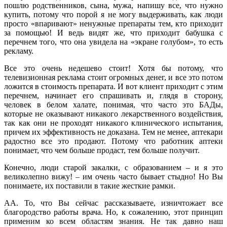
пошлю родственников, сына, мужа, напишу все, что нужно
купить, потому что порой я не могу выдерживать, как люди
просто «впаривают» ненужные препараты тем, кто приходит
за помощью! И ведь видят же, что приходит бабушка с
перечнем того, что она увидела на «экране голубом», то есть
рекламу.
Все это очень недешево стоит! Хотя бы потому, что
телевизионная реклама стоит огромных денег, и все это потом
ложится в стоимость препарата. И вот клиент приходит с этим
перечнем, начинает его спрашивать и, глядя в сторону,
человек в белом халате, понимая, что часто это БАДы,
которые не оказывают никакого лекарственного воздействия,
так как они не проходят никакого клинического испытания,
причем их эффективность не доказана. Тем не менее, аптекари
радостно все это продают. Потому что работник аптеки
понимает, что чем больше продаст, тем больше получит.
Конечно, люди старой закалки, с образованием – и я это
великолепно вижу! – им очень часто бывает стыдно! Но Вы
понимаете, их поставили в такие жесткие рамки.
АА. То, что Вы сейчас рассказываете, изничтожает все
благородство работы врача. Но, к сожалению, этот принцип
применим ко всем областям знания. Не так давно наш