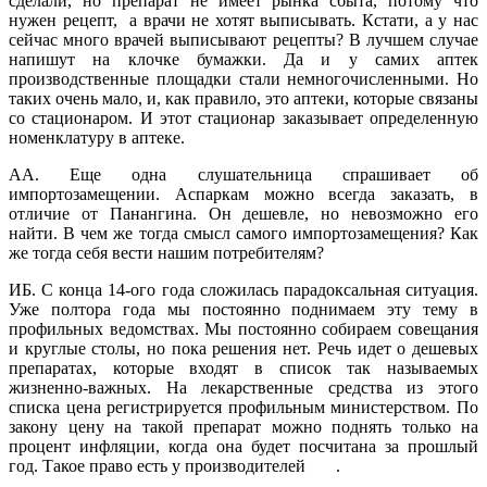
сделали, но препарат не имеет рынка сбыта, потому что
нужен рецепт, а врачи не хотят выписывать. Кстати, а у нас
сейчас много врачей выписывают рецепты? В лучшем случае
напишут на клочке бумажки. Да и у самих аптек
производственные площадки стали немногочисленными. Но
таких очень мало, и, как правило, это аптеки, которые связаны
со стационаром. И этот стационар заказывает определенную
номенклатуру в аптеке.
АА. Еще одна слушательница спрашивает об
импортозамещении. Аспаркам можно всегда заказать, в
отличие от Панангина. Он дешевле, но невозможно его
найти. В чем же тогда смысл самого импортозамещения? Как
же тогда себя вести нашим потребителям?
ИБ. С конца 14-ого года сложилась парадоксальная ситуация.
Уже полтора года мы постоянно поднимаем эту тему в
профильных ведомствах. Мы постоянно собираем совещания
и круглые столы, но пока решения нет. Речь идет о дешевых
препаратах, которые входят в список так называемых
жизненно-важных. На лекарственные средства из этого
списка цена регистрируется профильным министерством. По
закону цену на такой препарат можно поднять только на
процент инфляции, когда она будет посчитана за прошлый
год. Такое право есть у производителей .