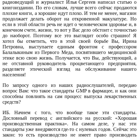
радиоведущий и журналист Илья Сергеев написал статью о
книгоиздании. По его словам, лучше всего сейчас продаются
плохие книги, а хорошие идут плохо. И тем не менее, магазин
продолжает делать оборот на откровенной макулатуре. Но
если в этой области речь не идет о человеческом здоровье и, в
конечном счете, жизни, то вот у Вас дело обстоит с точностью
до наоборот. Поэтому все это выглядит особо страшно! Я
хотел бы отметить, что в этой своей борьбе Вы, Ирина
Петровна, выступаете единым фронтом с профессором
Балалыкиным из Первого Меда, посвятившего медицинской
этике всю свою жизнь. Получается, что Вы, действующий, а
не отставной руководитель процветающего предприятия,
разделяете этический взгляд на обслуживание нашего
населения!
По запросу одного из наших радиослушателей, передаю
вопрос Вам: что такое стандарты GMP в фармацее, и как они
способны повлиять на сам процесс выпуска лекарственных
средств?
ИБ. Начнем с того, что вообще такое эти стандарты.
Дословный перевод с английского на русский: «Хорошая
производственная практика». На самом деле, у нас эти
стандарты уже внедряются где-то с нулевых годов. Сейчас это
закон: то есть производство не имеет право производить