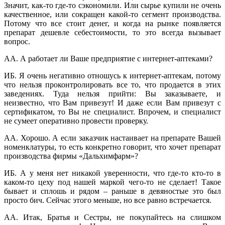
Значит, как-то где-то сэкономили. Или сырье купили не очень
качественное, или сокращен какой-то сегмент производства.
Потому что все стоит денег, и когда на рынке появляется
препарат дешевле себестоимости, то это всегда вызывает
вопрос.
АА. А работает ли Ваше предприятие с интернет-аптеками?
ИБ. Я очень негативно отношусь к интернет-аптекам, потому
что нельзя проконтролировать все то, что продается в этих
заведениях. Туда нельзя прийти: Вы заказываете, и
неизвестно, что Вам привезут! И даже если Вам привезут с
сертификатом, то Вы не специалист. Впрочем, и специалист
не сумеет оперативно провести проверку.
АА. Хорошо. А если заказчик настаивает на препарате Вашей
номенклатуры, то есть конкретно говорит, что хочет препарат
производства фирмы «Дальхимфарм»?
ИБ. А у меня нет никакой уверенности, что где-то кто-то в
каком-то цеху под нашей маркой чего-то не сделает! Такое
бывает и сплошь и рядом – раньше в девяностые это был
просто бич. Сейчас этого меньше, но все равно встречается.
АА. Итак, Братья и Сестры, не покупайтесь на слишком