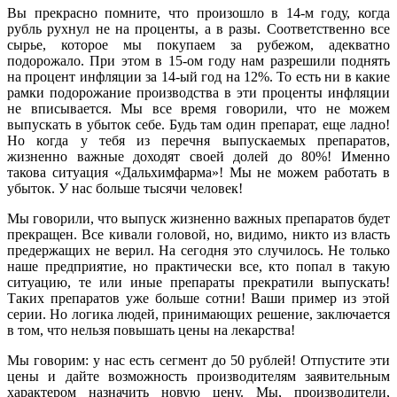
Вы прекрасно помните, что произошло в 14-м году, когда
рубль рухнул не на проценты, а в разы. Соответственно все
сырье, которое мы покупаем за рубежом, адекватно
подорожало. При этом в 15-ом году нам разрешили поднять
на процент инфляции за 14-ый год на 12%. То есть ни в какие
рамки подорожание производства в эти проценты инфляции
не вписывается. Мы все время говорили, что не можем
выпускать в убыток себе. Будь там один препарат, еще ладно!
Но когда у тебя из перечня выпускаемых препаратов,
жизненно важные доходят своей долей до 80%! Именно
такова ситуация «Дальхимфарма»! Мы не можем работать в
убыток. У нас больше тысячи человек!
Мы говорили, что выпуск жизненно важных препаратов будет
прекращен. Все кивали головой, но, видимо, никто из власть
предержащих не верил. На сегодня это случилось. Не только
наше предприятие, но практически все, кто попал в такую
ситуацию, те или иные препараты прекратили выпускать!
Таких препаратов уже больше сотни! Ваши пример из этой
серии. Но логика людей, принимающих решение, заключается
в том, что нельзя повышать цены на лекарства!
Мы говорим: у нас есть сегмент до 50 рублей! Отпустите эти
цены и дайте возможность производителям заявительным
характером назначить новую цену. Мы, производители,