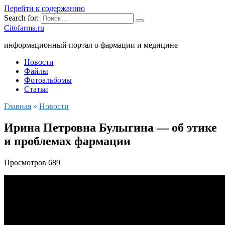
Перейти к содержанию
Search for:
Citofarma.ru
информационный портал о фармации и медицине
Новости
Файлы
Фотоальбомы
Статьи
Главная
»
Новости
Ирина Петровна Булыгина — об этике
и проблемах фармации
Просмотров
689