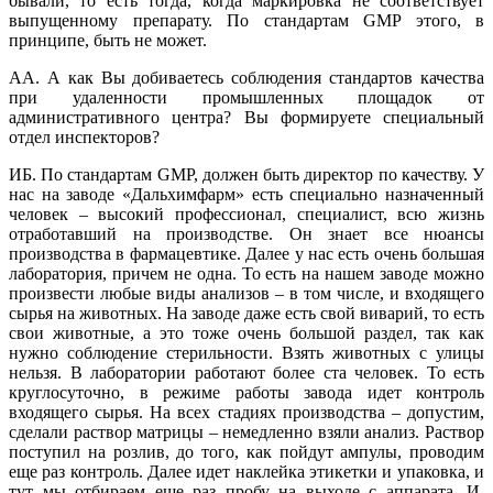
бывали, то есть тогда, когда маркировка не соответствует
выпущенному препарату. По стандартам GMP этого, в
принципе, быть не может.
АА. А как Вы добиваетесь соблюдения стандартов качества
при удаленности промышленных площадок от
административного центра? Вы формируете специальный
отдел инспекторов?
ИБ. По стандартам GMP, должен быть директор по качеству. У
нас на заводе «Дальхимфарм» есть специально назначенный
человек – высокий профессионал, специалист, всю жизнь
отработавший на производстве. Он знает все нюансы
производства в фармацевтике. Далее у нас есть очень большая
лаборатория, причем не одна. То есть на нашем заводе можно
произвести любые виды анализов – в том числе, и входящего
сырья на животных. На заводе даже есть свой виварий, то есть
свои животные, а это тоже очень большой раздел, так как
нужно соблюдение стерильности. Взять животных с улицы
нельзя. В лаборатории работают более ста человек. То есть
круглосуточно, в режиме работы завода идет контроль
входящего сырья. На всех стадиях производства – допустим,
сделали раствор матрицы – немедленно взяли анализ. Раствор
поступил на розлив, до того, как пойдут ампулы, проводим
еще раз контроль. Далее идет наклейка этикетки и упаковка, и
тут мы отбираем еще раз пробу на выходе с аппарата. И,