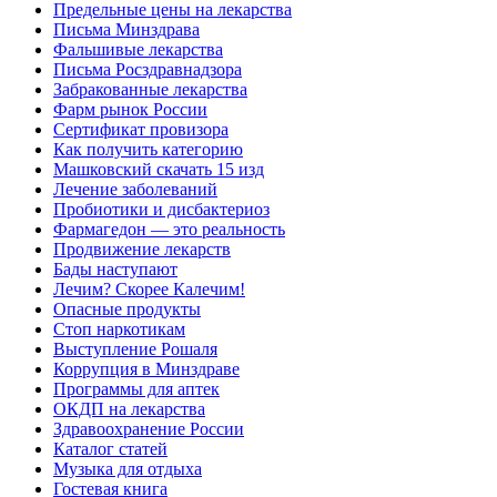
Предельные цены на лекарства
Письма Минздрава
Фальшивые лекарства
Письма Росздравнадзора
Забракованные лекарства
Фарм рынок России
Сертификат провизора
Как получить категорию
Машковский скачать 15 изд
Лечение заболеваний
Пробиотики и дисбактериоз
Фармагедон — это реальность
Продвижение лекарств
Бады наступают
Лечим? Скорее Калечим!
Опасные продукты
Стоп наркотикам
Выступление Рошаля
Коррупция в Минздраве
Программы для аптек
ОКДП на лекарства
Здравоохранение России
Каталог статей
Музыка для отдыха
Гостевая книга