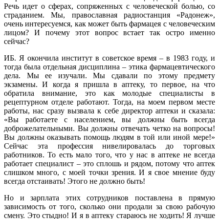
Речь идет о сферах, сопряженных с человеческой болью, со
страданием. Мы, православная радиостанция «Радонеж»,
очень интересуемся, как может быть фармацея с человеческим
лицом? И почему этот вопрос встает так остро именно
сейчас?
ИБ. Я окончила институт в советское время – в 1983 году, и
тогда была отдельная дисциплина – этика фармацевтического
дела. Мы ее изучали. Мы сдавали по этому предмету
экзамены. И когда я пришла в аптеку, то первое, на что
обратила внимание, это как молодые специалисты в
рецептурном отделе работают. Тогда, на моем первом месте
работы, нас сразу вызвала к себе директор аптеки и сказала:
«Вы работаете с населением, вы должны быть всегда
доброжелательными. Вы должны отвечать четко на вопросы!
Вы должны оказывать помощь людям в той или иной мере!»
Сейчас эта профессия нивелировалась до торговых
работников. То есть мало того, что у нас в аптеке не всегда
работает специалист – это сплошь и рядом, потому что аптек
слишком много, с моей точки зрения. И я свое мнение буду
всегда отстаивать! Этого не должно быть!
Но и зарплата этих сотрудников поставлена в прямую
зависимость от того, сколько они продали за свою рабочую
смену. Это стыдно! И я в аптеку стараюсь не ходить! Я лучше