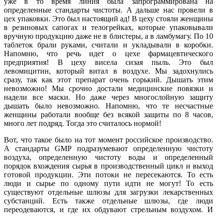
уже в то время линия была запрограммирована на
определенные стандарты чистоты. А дальше нас провели в
цех упаковки. Это был настоящий ад! В цеху стояли женщины
в резиновых сапогах и телогрейках, которые упаковывали
вручную продукцию даже не в блистеры, а в ламбумагу. По 10
таблеток брали руками, считали и укладывали в коробки.
Напомню, что речь идет о цехе фармацевтического
предприятия! В цеху висела сизая пыль. Это был
левомицитин, который витал в воздухе. Мы задохнулись
сразу, так как этот препарат очень горький. Дышать этим
невозможно! Мы срочно достали медицинские повязки и
надели все маски. Но даже через многослойную защиту
дышать было невозможно. Напомню, что те несчастные
женщины работали вообще без всякой защиты по 8 часов,
много лет подряд. Тогда это считалось нормой!
Вот, что такое было на тот момент российское производство.
А стандарты GMP подразумевают определенную чистоту
воздуха, определенную чистоту воды и определенный
порядок вхождения сырья в производственный цикл и выход
готовой продукции. Эти потоки не пересекаются. То есть
люди и сырье по одному пути идти не могут! То есть
существуют отдельные шлюзы для загрузки лекарственных
субстанций. Есть также отдельные шлюзы, где люди
переодеваются, и где их обдувают стрельным воздухом. И