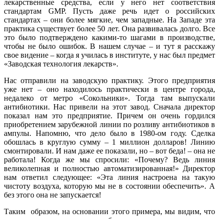
лекарственные средства, если у него нет соответствия
стандартам GMP. Пусть даже речь идет о российских
стандартах – они более мягкие, чем западные. На Западе эта
практика существует более 50 лет. Она развивалась долго. Все
это было подтверждено какими-то шагами в производстве,
чтобы не было ошибок. В нашем случае – и тут я расскажу
свое видение – когда я училась в институте, у нас был предмет
«Заводская технология лекарств».
Нас отправили на заводскую практику. Этого предприятия
уже нет – оно находилось практически в центре города,
недалеко от метро «Сокольники». Тогда там выпускали
антибиотики. Нас привели на этот завод. Сначала директор
показал нам это предприятие. Причем он очень гордился
приобретением зарубежной линии по розливу антибиотиков в
ампулы. Напомню, что дело было в 1980-ом году. Сделка
обошлась в круглую сумму – 1 миллион долларов! Линию
смонтировали. И нам даже ее показали, но – вот беда! – она не
работала! Когда же мы спросили: «Почему? Ведь линия
великолепная и полностью автоматизированная!» Директор
нам ответил следующее: «Эта линия настроена на такую
чистоту воздуха, которую мы не в состоянии обеспечить». А
без этого она не запускается!
Таким образом, на основании этого примера, мы видим, что