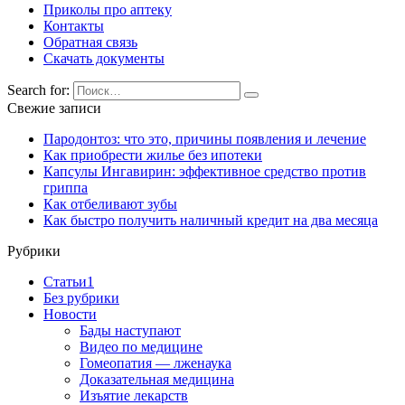
Приколы про аптеку
Контакты
Обратная связь
Скачать документы
Search for:
Свежие записи
Пародонтоз: что это, причины появления и лечение
Как приобрести жилье без ипотеки
Капсулы Ингавирин: эффективное средство против
гриппа
Как отбеливают зубы
Как быстро получить наличный кредит на два месяца
Рубрики
Cтатьи1
Без рубрики
Новости
Бады наступают
Видео по медицине
Гомеопатия — лженаука
Доказательная медицина
Изъятие лекарств