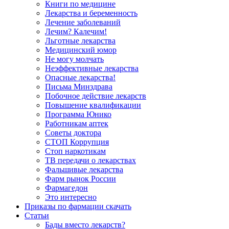
Книги по медицине
Лекарства и беременность
Лечение заболеваний
Лечим? Калечим!
Льготные лекарства
Медицинский юмор
Не могу молчать
Неэффективные лекарства
Опасные лекарства!
Письма Минздрава
Побочное действие лекарств
Повышение квалификации
Программа Юнико
Работникам аптек
Советы доктора
СТОП Коррупция
Стоп наркотикам
ТВ передачи о лекарствах
Фальшивые лекарства
Фарм рынок России
Фармагедон
Это интересно
Приказы по фармации скачать
Статьи
Бады вместо лекарств?