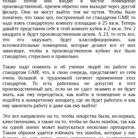
только потом они входят в чистое помещение
производственной, причем обратно они выходят через другой
фильтр. Они не могут выйти тем же путем. Чтобы было
понятнее, что такое цех, построенный по стандартам GMP, то
надо взять стандартную комнату площадью в 25 кв.м. Теперь
давайте представим себе в этой комнате кубик в 2 кв.м. Эти 2
квадрата и будут производственным цехом. А 23, то есть все,
что его окружает, будет классифицировано, как
вспомогательные помещения, которые делают все от них
зависящее, чтобы в производственном кубике все было
стандартно, стерильно и правильно.
Также надо помнить и об учении людей по работе по
стандартам GMP, что, в свою очередь, представляет из себя
очень большой и трудоемкий сегмент применения этих
стандартов. То есть работника не допустят в этот
производственный цех, если он не сдаст экзамен и не будет
знать, как ему переодеться, как войти в помещение и как
подойти к конкретному аппарату, где он будет работать и как
ему закончить работу и даже как ему выйти!
Это все направлено на то, чтобы лекарства были, во-первых,
качественными, а также на то, чтобы не было ошибок, так как
на одной линии может выпускаться несколько препаратов.
Таким образом удается избежать тех ошибок, которые у нас