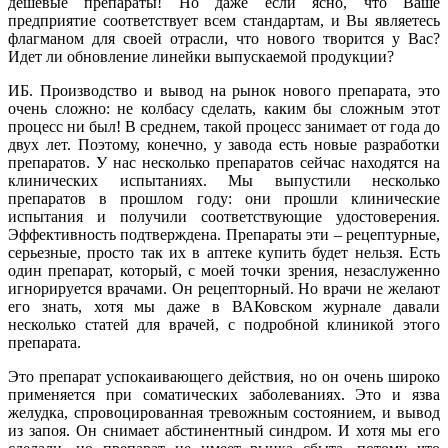
дешевые препараты! Но даже если ясно, что Ваше
предприятие соответствует всем стандартам, и Вы являетесь
флагманом для своей отрасли, что нового творится у Вас?
Идет ли обновление линейки выпускаемой продукции?
ИБ. Производство и вывод на рынок нового препарата, это
очень сложно: не колбасу сделать, каким бы сложным этот
процесс ни был! В среднем, такой процесс занимает от года до
двух лет. Поэтому, конечно, у завода есть новые разработки
препаратов. У нас несколько препаратов сейчас находятся на
клинических испытаниях. Мы выпустили несколько
препаратов в прошлом году: они прошли клинические
испытания и получили соответствующие удостоверения.
Эффективность подтверждена. Препараты эти – рецептурные,
серьезные, просто так их в аптеке купить будет нельзя. Есть
один препарат, который, с моей точки зрения, незаслуженно
игнорируется врачами. Он рецепторный. Но врачи не желают
его знать, хотя мы даже в ВАКовском журнале давали
несколько статей для врачей, с подробной клиникой этого
препарата.
Это препарат успокаивающего действия, но он очень широко
применяется при соматических заболеваниях. Это и язва
желудка, спровоцированная тревожным состоянием, и вывод
из запоя. Он снимает абстинентный синдром. И хотя мы его