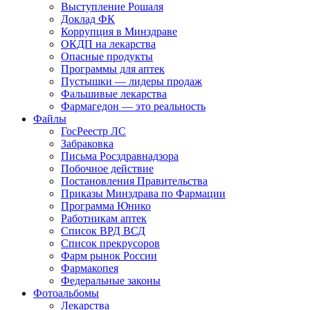
Выступление Рошаля
Доклад ФК
Коррупция в Минздраве
ОКДП на лекарства
Опасные продукты
Программы для аптек
Пустышки — лидеры продаж
Фальшивые лекарства
Фармагедон — это реальность
Файлы
ГосРеестр ЛС
Забраковка
Письма Росздравнадзора
Побочное действие
Постановления Правительства
Приказы Минздрава по Фармации
Программа Юнико
Работникам аптек
Список ВРД ВСД
Список прекрусоров
Фарм рынок России
Фармакопея
Федеральные законы
Фотоальбомы
Лекарства