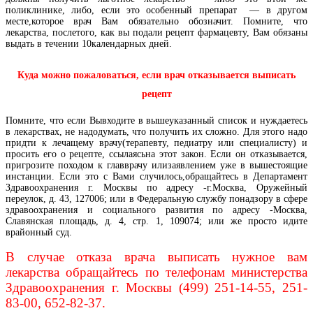
поликлинике, либо, если это особенный препарат — в другом
месте,которое врач Вам обязательно обозначит. Помните, что
лекарства, послетого, как вы подали рецепт фармацевту, Вам обязаны
выдать в течении 10календарных дней.
Куда можно пожаловаться, если врач отказывается выписать
рецепт
Помните, что если Вывходите в вышеуказанный список и нуждаетесь
в лекарствах, не надодумать, что получить их сложно. Для этого надо
придти к лечащему врачу(терапевту, педиатру или специалисту) и
просить его о рецепте, ссылаясьна этот закон. Если он отказывается,
пригрозите походом к главврачу илизаявлением уже в вышестоящие
инстанции. Если это с Вами случилось,обращайтесь в Департамент
Здравоохранения г. Москвы по адресу -г.Москва, Оружейный
переулок, д. 43, 127006; или в Федеральную службу понадзору в сфере
здравоохранения и социального развития по адресу -Москва,
Славянская площадь, д. 4, стр. 1, 109074; или же просто идите
врайонный суд.
В случае отказа врача выписать нужное вам
лекарства обращайтесь по телефонам министерства
Здравоохранения г. Москвы (499) 251-14-55, 251-
83-00, 652-82-37.