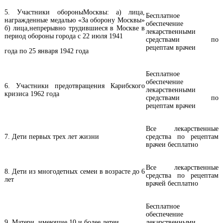
5. Участники обороныМосквы: а) лица,
Бесплатное
награжденные медалью «За оборону Москвы»
обеспечение
б) лица,непрерывно трудившиеся в Москве в
лекарственными
период обороны города с 22 июля 1941
средствами по
рецептам врачеи
года по 25 января 1942 года
Бесплатное
обеспечение
6. Участники предотвращения Карибского
лекарственными
кризиса 1962 года
средствами по
рецептам врачеи
Все лекарственные
7. Дети первых трех лет жизни
средства по рецептам
врачеи бесплатно
Все лекарственные
8. Дети из многодетных семеи в возрасте до 6
средства по рецептам
лет
врачей бесплатно
Бесплатное
обеспечение
9. Матери, имеющие 10 и более детеи
лекарственными