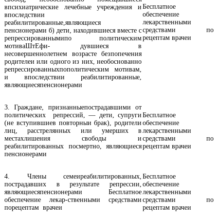
Бесплатное
впсихиатрические лечебные учреждения и
обеспечение
впоследствии
лекарственными
реабилитированные,являющиеся
средствами по
пенсионерами б) дети, находившиеся вместе с
рецептам врачеи
репрессированнымипо политическим
мотиваШтЕфи- дувшиеся в
несовершеннолетнем возрасте безпопечения
родителеи или одного из них, необоснованно
репрессированныхпополитическим мотивам,
и впоследствии реабилитированные,
являющиесяпенсионерами
3. Граждане, признанныепострадавшими от
политических репрессий, — дети, супруги
Бесплатное
(не вступившиев повторныи брак), родители
обеспечение
лиц, расстрелянных или умерших в
лекарственными
местахлишения свободы и
средствами по
реабилитированных посмертно, являющиеся
рецептам врачеи
пенсионерами
4. Члены семеиреабилитированных,
Бесплатное
пострадавших в результате репрессии,
обеспечение
являющиесяпенсионерами Бесплатное
лекарственными
обеспечение лекар-ственными средствами
средствами по
порецептам врачеи
рецептам врачеи