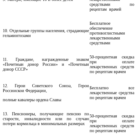
средствами по
рецептам врачей
Бесплатное
обеспечение
10. Отдельные группы населения, страдающие
противоглистными
гельминтозами
лекарственными
средствами
50-процентная скидка
11. Граждане, награжденные знаком
при оплате
«Почетныи донор России» и «Почетныи
лекарственных средств
донор СССР»
по рецептам врачеи
12. Герои Советского Союза, Герои
Бесплатно все
Россиискои Федерации,
лекарственные средства
по рецептам врачеи
полные кавалеры ордена Славы
13. Пенсионеры, получающие пенсию по
50-процентная скидка
старости, инвалидности или по случаю
при оплате
потери кормильца в минимальных размерах
лекарственных средств
по рецептам врачеи