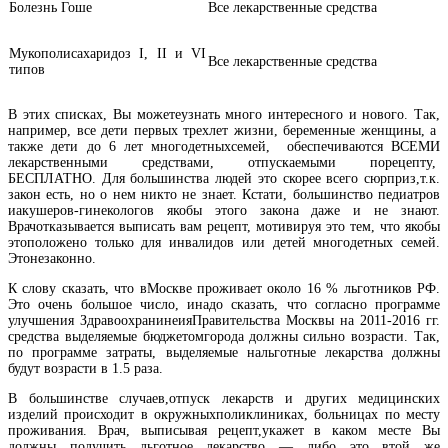
Болезнь Гоше
Все лекарственные средства
Мукополисахаридоз I, II и VI
Все лекарственные средства
типов
В этих списках, Вы можетеузнать много интересного и нового. Так,
например, все дети первых трехлет жизни, беременные женщины, а
также дети до 6 лет многодетныхсемей, обеспечиваются ВСЕМИ
лекарственными средствами, отпускаемыми порецепту,
БЕСПЛАТНО. Для большинства людей это скорее всего сюрприз,т.к.
закон есть, но о нем никто не знает. Кстати, большинство педиатров
иакушеров-гинекологов якобы этого закона даже и не знают.
Врачотказывается выписать вам рецепт, мотивируя это тем, что якобы
этоположено только для инвалидов или детей многодетных семей.
Этонезаконно.
К слову сказать, что вМоскве проживает около 16 % льготников РФ.
Это очень большое число, инадо сказать, что согласно программе
улучшения ЗдравоохранинеияПравительства Москвы на 2011-2016 гг.
средства выделяемые бюджетомгорода должны сильно возрасти. Так,
по программе затраты, выделяемые нальготные лекарства должны
будут возрасти в 1.5 раза.
В большинстве случаев,отпуск лекарств и других медицинских
изделий происходит в окружныхполиклиниках, больницах по месту
проживания. Врач, выписывая рецепт,укажет в каком месте Вы
должны получить льготное лекарство — либо это втой же