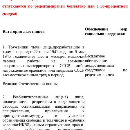
отпускаются по рецептамврачей бесплатно или с 50-процентнои
скидкой
Обеспечение мер
Категория льготников
социально поддержки
1. Труженики тыла: лица,проработавшие в
тылу в период с 22 июня 1941 года по 9 мая
Бесплатное
1945 годанеменее шести месяцев, исключая
обеспечение
период работы на временно
лекарственными
оккупированныхтерриториях СССР, либо
средствами по
награжденные орденами или медалями СССР
рецептам врачеи
засамоотверженныи труд в период
Великои Отечественнои воины
2. Реабилитированные лица:а) лица,
подвергшиеся репрессиям в виде лишения
свободы, ссылки,высылки, направления на
спецпоселения, привлечения к
принудительномутруду в условиях
ограничения свободы, в том числе в «рабочих
колоннахНКВД», иным ограничениям прав и
свобод, необоснованно помещавшиеся