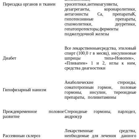
Пересадка органов и тканеи
уросептики,антикоагулянты,
дезагреганты, коронаролитики,
антагонисты Са, препаратыК,
гипотензивные препараты,
спазмолитики, диуретики,
гепатопротекторы,ферменты
поджелудочной железы
Все лекарственныесредства, этиловый
спирт (100,0 г в месяц), инсулиновые
Диабет
шприцы типа«Новопен»,
«Пливапен» 1 и 2, иглы к ним,
средства диагностики
Анаболические стероиды,
соматотропныи гормон, половые
Гипофизарный нанизм
гормоны, инсулин, тиреоидные
препараты, поливитамины
Преждевременное половое
Стероидные гормоны, парлодел,
развитие
андрокур
Лекарственные средства,
Рассеянныи склероз
необходимые для лечения данного