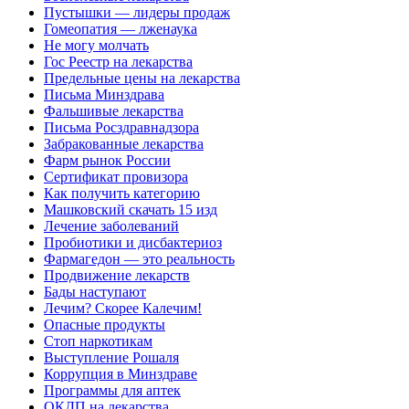
Пустышки — лидеры продаж
Гомеопатия — лженаука
Не могу молчать
Гос Реестр на лекарства
Предельные цены на лекарства
Письма Минздрава
Фальшивые лекарства
Письма Росздравнадзора
Забракованные лекарства
Фарм рынок России
Сертификат провизора
Как получить категорию
Машковский скачать 15 изд
Лечение заболеваний
Пробиотики и дисбактериоз
Фармагедон — это реальность
Продвижение лекарств
Бады наступают
Лечим? Скорее Калечим!
Опасные продукты
Стоп наркотикам
Выступление Рошаля
Коррупция в Минздраве
Программы для аптек
ОКДП на лекарства