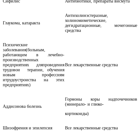
Сифилис
Антибиотики, препараты висмута
Антихолинэстеразные,
холиномиметические,
Глаукома, катаракта
дегидратационные, мочегонные
средства
Психические
заболевания(больным,
работающим в лечебно-
производственных
предприятиях дляпроведения
Все лекарственные средства
трудовои терапии, обучения
новым профессиям
итрудоустроиства на этих
предприятиях)
Гормоны коры надпочечников
(минерало- и глюко-
Аддисонова болезнь
кортикоиды)
Шизофрения и эпилепсия
Все лекарственные средства