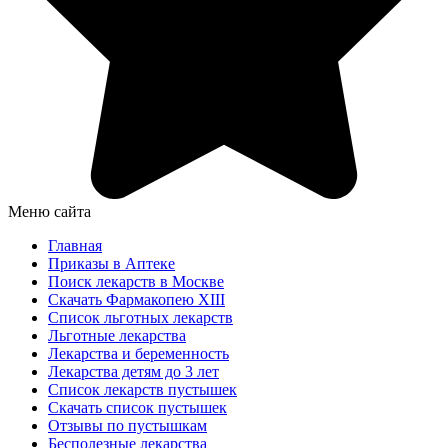
Меню сайта
Главная
Приказы в Аптеке
Поиск лекарств в Москве
Скачать Фармакопею XIII
Список льготных лекарств
Льготные лекарства
Лекарства и беременность
Лекарства детям до 3 лет
Список лекарств пустышек
Скачать список пустышек
Отзывы по пустышкам
Бесполезные лекарства