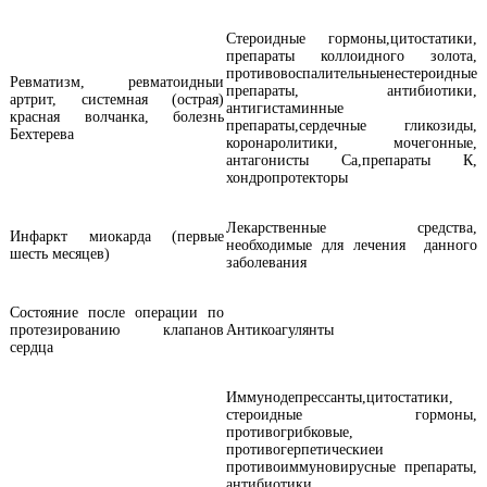
Стероидные гормоны,цитостатики,
препараты коллоидного золота,
противовоспалительныенестероидные
Ревматизм, ревматоидныи
препараты, антибиотики,
артрит, системная (острая)
антигистаминные
красная волчанка, болезнь
препараты,сердечные гликозиды,
Бехтерева
коронаролитики, мочегонные,
антагонисты Са,препараты К,
хондропротекторы
Лекарственные средства,
Инфаркт миокарда (первые
необходимые для лечения данного
шесть месяцев)
заболевания
Состояние после операции по
протезированию клапанов
Антикоагулянты
сердца
Иммунодепрессанты,цитостатики,
стероидные гормоны,
противогрибковые,
противогерпетическиеи
противоиммуновирусные препараты,
антибиотики,