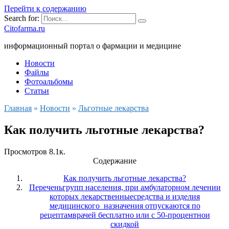
Перейти к содержанию
Search for:
Citofarma.ru
информационный портал о фармации и медицине
Новости
Файлы
Фотоальбомы
Статьи
Главная
»
Новости
»
Льготные лекарства
Как получить льготные лекарства?
Просмотров
8.1к.
Содержание
Как получить льготные лекарства?
Переченьгрупп населения, при амбулаторном лечении
которых лекарственныесредства и изделия
медицинского назначения отпускаются по
рецептамврачей бесплатно или с 50-процентнои
скидкой