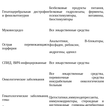
Безбелковые продукты питания,
Гепатоцеребральная дистрофия
белковые гидролизаты, ферменты,
и фенилкетонурия
психостимуляторы, витамины,
биостимуляторы
Муковисцидоз
Все лекарственные средства
Анальгетики, В-блокаторы,
Острая перемежающаяся
фосфаден, рибоксин,
порфирия
андрогены, аденил
СПИД, ВИЧ-инфицированные
Все лекарственные средства
Все лекарственные средства,
перевязочные средства
Онкологические заболевания
инкурабельным онкологическим
больным
Гематологические заболевания,
Цитостатики,иммунодепрессанты,
гема-
иммунокорректоры, стероидные и
нестероидные гормоны,антибиотики