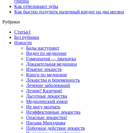
гриппа
Как отбеливают зубы
Как быстро получить наличный кредит на два месяца
Рубрики
Cтатьи1
Без рубрики
Новости
Бады наступают
Видео по медицине
Гомеопатия — лженаука
Доказательная медицина
Изъятие лекарств
Книги по медицине
Лекарства и беременность
Лечение заболеваний
Лечим? Калечим!
Льготные лекарства
Медицинский юмор
Не могу молчать
Неэффективные лекарства
Опасные лекарства!
Письма Минздрава
Побочное действие лекарств