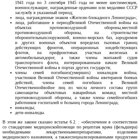
1941 года по 3 сентября 1945 года не менее шестимесяцев,
военнослужащие, награжденные орденами или медалями СССР
заслужбу в указанный период;
лица, награжденные знаком «Жителю блокадного Ленинграда»;
лица, работавшие в периодВеликой Отечественной войны на
объектах противовоздушной обороны,местной
противовоздушной обороны, на строительстве
оборонительныхсооружений, военно-морских баз, аэродромов
и других военных объектов впределах тыловых границ
действующих фронтов, операционных зондействующих
флотов, на прифронтовых участках железных и
автомобильныхдорог, а также члены экипажей судов
транспортного флота, интернированныхв начале Великой
Отечественной войны в портах других государств;
члены семей погибших(умерших) инвалидов войны,
участников Великой Отечественной войны иветеранов боевых
действий, члены семей погибших в Великой
Отечественнойвойне лиц из числа личного состава групп
самозащиты объектовых иаварийных команд местной
противовоздушной обороны, а также члены семейпогибших
работников госпиталей и больниц города Ленинграда;
инвалиды;
дети-инвалиды.
В этом же законе сказано встатье 6.2. : «обеспечение в соответствии
со стандартами медицинскойпомощи по рецептам врача (фельдшера)
необходимыми лекарственнымипрепаратами, изделиями
медицинского назначения, а такжеспециализированными продуктами