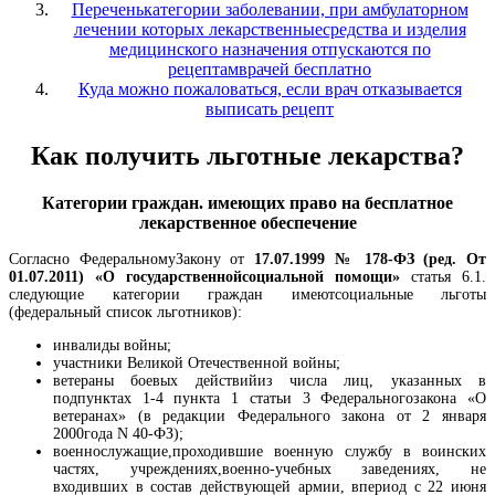
Переченькатегории заболевании, при амбулаторном
лечении которых лекарственныесредства и изделия
медицинского назначения отпускаются по
рецептамврачей бесплатно
Куда можно пожаловаться, если врач отказывается
выписать рецепт
Как получить льготные лекарства?
Категории граждан. имеющих право на бесплатное
лекарственное обеспечение
Согласно ФедеральномуЗакону от
17.07.1999 № 178-ФЗ (ред. От
01.07.2011) «О государственнойсоциальной помощи»
статья 6.1.
следующие категории граждан имеютсоциальные льготы
(федеральный список льготников):
инвалиды войны;
участники Великой Отечественной войны;
ветераны боевых действийиз числа лиц, указанных в
подпунктах 1-4 пункта 1 статьи 3 Федеральногозакона «О
ветеранах» (в редакции Федерального закона от 2 января
2000года N 40-ФЗ);
военнослужащие,проходившие военную службу в воинских
частях, учреждениях,военно-учебных заведениях, не
входивших в состав действующей армии, впериод с 22 июня