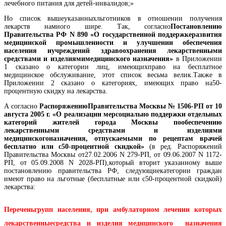
лечебного питания для детей-инвалидов;»
Но список вышеуказанныхльготников в отношении получения
лекарств намного шире. Так, согласно
Постановлению
Правительства РФ N 890 «О государственной поддержкеразвития
медицинской промышленности и улучшении обеспечения
населения иучреждений здравоохранения лекарственными
средствами и изделиямимедицинского назначения»
в Приложении
1 сказано о категории лиц, имеющихправо на бесплатное
медицинское обслуживание, этот список весьма велик.Также в
Приложении 2 сказано о категориях, имеющих право на50-
процентную скидку на лекарства.
А согласно
РаспоряжениюПравительства Москвы № 1506-РП от 10
августа 2005 г. «О реализации мерсоциально поддержки отдельных
категорий жителей города Москвы пообеспечению
лекарственными средствами и изделиями
медицинскогоназначения, отпускаемыми по рецептам врачей
бесплатно или с50-процентной скидкой»
(в ред. Распоряжений
Правительства Москвы от27.02.2006 N 279-РП, от 09.06.2007 N 1172-
РП, от 05.09.2008 N 2028-РП),который вторит указанному выше
постановлению правительства РФ, следующиекатегории граждан
имеют право на льготные (бесплатные или с50-процентной скидкой)
лекарства:
Переченьгрупп населения, при амбулаторном лечении которых
лекарственныесредства и изделия медицинского назначения