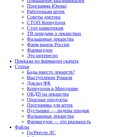
Повышение квалификации
Программа Юнико
Работникам аптек
Советы доктора
СТОП Коррупция
Стоп наркотикам
ТВ передачи о лекарствах
Фальшивые лекарства
Фарм рынок России
Фармагедон
Это интересно
Приказы по фармации скачать
Статьи
Бады вместо лекарств?
Выступление Рошаля
Доклад ФК
Коррупция в Минздраве
ОКДП на лекарства
Опасные продукты
Программы для аптек
Пустышки — лидеры продаж
Фальшивые лекарства
Фармагедон — это реальность
Файлы
ГосРеестр ЛС