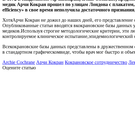
медик Арчи Кокран прошел по улицам Лондона с плакатом,
efficiency» в свое время неполучила достаточного признани
ХотяАрчи Кокран не дожил до наших дней, его представление
Опубликованные статьи вводятся вкокрановские базы данных 
медиков.Используя строгие методологические критерии, эти 
контролируемое клиническое испытание,эпидемиологический обз
Всекокрановские базы данных представлены в дружественном ф
в стандартном графическомвиде, чтобы врач мог быстро и объе
Archie Cochrane
Арчи Кокран
Кокрановское сотрудничество
Ле
Оцените статью