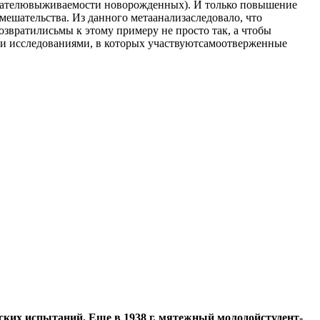
казателювыживаемости новорожденных). И только повышение
мешательства. Из данного метаанализаследовало, что
звратилисьмы к этому примеру не просто так, а чтобы
ми исследованиями, в которых участвуютсамоотверженные
ких испытаний. Еще в 1938 г. мятежный молодойстудент-