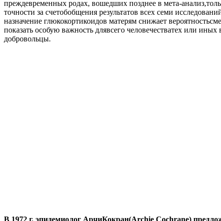
преждевременных родах, вошедших позднее в мета-анализ,толь
точности за счетобобщения результатов всех семи исследовани
назначение глюкокортикоидов матерям снижает вероятностьсме
показать особую важность длявсего человечестватех или ины
добровольцы.
В 1972 г. эпидемиолог АрчиКокран(Archie Cochrane) предл