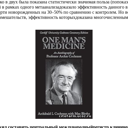
ко в двух была показана статистически значимая польза (попо
й в рамках одного метаанализадоказало эффективность данного в
рти новорожденных на 30–50% по сравнению с контролем. Но во
х вмешательств, эффективность которыхдоказана многочисленны
ожил составить центральный международныйрегистр клиничес