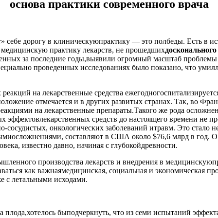
основа практики современного врача
» себе дорогу в клиническуюпрактику — это полбеды. Есть в ис
в медицинскую практику лекарств, не прошедших
досконального
нных за последние годы,выявили огромный масштаб проблемы и 
пециально проведенных исследованиях было показано, что умил
еакций на лекарственные средства ежегодногоспитализируется 
ложение отмечается и в других развитых странах. Так, во Фран
еакциями на лекарственные препараты.Такого же рода осложне
 эффектовлекарственных средств до настоящего времени не про
но-сосудистых, онкологических заболеваний итравм. Это стало н
ымиосложнениями, составляют в США около $76,6 млрд в год. О 
ека, известно давно, начиная с глубокойдревности.
мышленного производства лекарств и внедрения в медицинскуюп
наваться как важнаямедицинская, социальная и экономическая 
е с летальными исходами.
а плода,хотелось быподчеркнуть, что из семи испытаний эффек