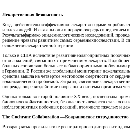
Лекарственная безопасность
Когда действительноэффективное лекарство годами «пробивает
и тысяч людей. И связаны они в первую очередь свнедрением 
Результатыфармако эпидемиологических исследований, проведе
решение чреваты развитием самых серьезныхпоследствий. В с
осложнениялекарственной терапии.
Только в США вследствие развитиянеблагоприятных побочных р
от осложнений, связанных с применением лекарств. Подобноепо
больных составляли больныес неблагоприятными побочными р
вГермании. В России же глобальный мониторинг нежелательных
средства вышла на четвертое местопосле смертности от сердеч
иэкономической проблемой. Затраты, связанные с лекарственн
повреждающее воздействие наорганы и системы организма челов
Однако только во второй половине XX века, посленачала про
биологическойактивностью, безопасность лекарств стала осоз
неблагоприятных побочных реакций, втомчисле тяжелых и даж
The Cochrane Collaboration —Кокрановское сотрудничество
Возвращаяськ профилактике респираторного дистресс-синдром