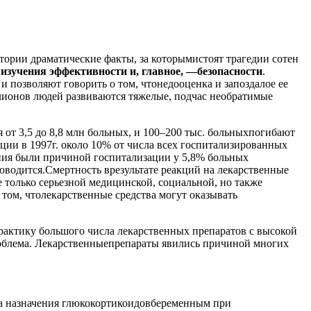
тории драматические факты, за которымистоят трагедии сотен
 изучения эффективности и, главное, —безопасности
.
позволяют говорить о том, чтонедооценка и запоздалое ее
лионов людей развиваются тяжелые, подчас необратимые
от 3,5 дo 8,8 млн больных, и 100–200 тыс. больныхпогибают
ции в 1997г. около 10% от числа всех госпитализированных
ния были причиной госпитализации у 5,8% больных
водится.Смертность врезультате реакций на лекарственные
е только серьезной медицинской, социальной, но также
том, чтолекарственные средства могут оказывать
рактику большого числа лекарственных препаратов с высокой
проблема. Лекарственныепрепараты явились причиной многих
та назначения глюкокортикоидовбеременным при