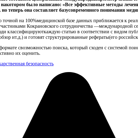
 накотором было написано: «Все эффективные методы лечени
я, но теперь она составляет базусовременного понимания мед
 о точной на 100%медицинской базе данных приближается к реа
участниками Кокрановского сотрудничества —международной се
люди классифицируюткаждую статью в соответствии с видом пуб
ор ит.д.) и готовят структурированные рефераты(его российско
ормате свозможностью поиска, который сходен с системой поис
ктивно их оценить.
карственная безопасность