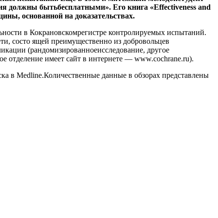
я должны бытьбесплатными». Его книга «Effectiveness and
ицины, основанной на доказательствах.
льности в Кокрановскомрегистре контролируемых испытаний.
ти, состо ящей преимущественно из добровольцев
ликации (рандомизированноеисследование, другое
е отделение имеет сайт в интернете — www.cochrane.ru).
ка в Medline.Количественные данные в обзорах представлены