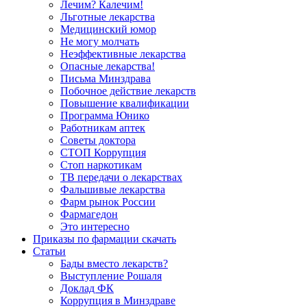
Лечим? Калечим!
Льготные лекарства
Медицинский юмор
Не могу молчать
Неэффективные лекарства
Опасные лекарства!
Письма Минздрава
Побочное действие лекарств
Повышение квалификации
Программа Юнико
Работникам аптек
Советы доктора
СТОП Коррупция
Стоп наркотикам
ТВ передачи о лекарствах
Фальшивые лекарства
Фарм рынок России
Фармагедон
Это интересно
Приказы по фармации скачать
Статьи
Бады вместо лекарств?
Выступление Рошаля
Доклад ФК
Коррупция в Минздраве