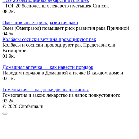
TOP 20 бесполезных лекарств пустышек
TOP 20 бесполезных лекарств пустышек Список
0
8.2к.
Омез повышает риск развития рака
Омез (Омепразол) повышает риск развития рака Причиной
0
4.5к.
Колбасы сосиски ветчина провоцируют рак
Колбасы и сосиски провоцируют рак Представители
Всемирной
0
1.9к.
Домашняя аптечка — как навести порядок
Наводим порядок в Домашней аптечке В каждом доме и
0
3.1к.
Гомеопатия — раздолье для шарлатанов.
Гомеопатия и закон: лекарство из лапок подкустовного
0
2.2к.
© 2026 Citofarma.ru