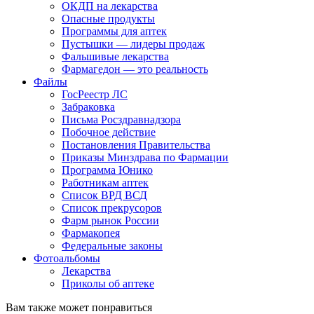
ОКДП на лекарства
Опасные продукты
Программы для аптек
Пустышки — лидеры продаж
Фальшивые лекарства
Фармагедон — это реальность
Файлы
ГосРеестр ЛС
Забраковка
Письма Росздравнадзора
Побочное действие
Постановления Правительства
Приказы Минздрава по Фармации
Программа Юнико
Работникам аптек
Список ВРД ВСД
Список прекрусоров
Фарм рынок России
Фармакопея
Федеральные законы
Фотоальбомы
Лекарства
Приколы об аптеке
Вам также может понравиться