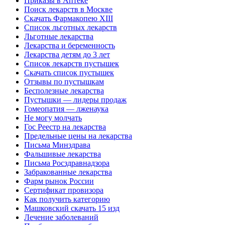
Приказы в Аптеке
Поиск лекарств в Москве
Скачать Фармакопею XIII
Список льготных лекарств
Льготные лекарства
Лекарства и беременность
Лекарства детям до 3 лет
Список лекарств пустышек
Скачать список пустышек
Отзывы по пустышкам
Бесполезные лекарства
Пустышки — лидеры продаж
Гомеопатия — лженаука
Не могу молчать
Гос Реестр на лекарства
Предельные цены на лекарства
Письма Минздрава
Фальшивые лекарства
Письма Росздравнадзора
Забракованные лекарства
Фарм рынок России
Сертификат провизора
Как получить категорию
Машковский скачать 15 изд
Лечение заболеваний