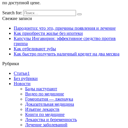
по доступной цене.
Search for:
Свежие записи
Пародонтоз: что это, причины появления и лечение
Как приобрести жилье без ипотеки
Капсулы Ингавирин: эффективное средство против
гриппа
Как отбеливают зубы
Как быстро получить наличный кредит на два месяца
Рубрики
Cтатьи1
Без рубрики
Новости
Бады наступают
Видео по медицине
Гомеопатия — лженаука
Доказательная медицина
Изъятие лекарств
Книги по медицине
Лекарства и беременность
Лечение заболеваний