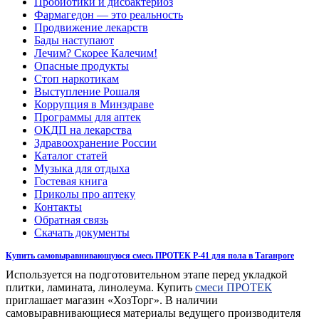
Пробиотики и дисбактериоз
Фармагедон — это реальность
Продвижение лекарств
Бады наступают
Лечим? Скорее Калечим!
Опасные продукты
Стоп наркотикам
Выступление Рошаля
Коррупция в Минздраве
Программы для аптек
ОКДП на лекарства
Здравоохранение России
Каталог статей
Музыка для отдыха
Гостевая книга
Приколы про аптеку
Контакты
Обратная связь
Скачать документы
Купить самовыравнивающуюся смесь ПРОТЕК Р-41 для пола в Таганроге
Используется на подготовительном этапе перед укладкой
плитки, ламината, линолеума. Купить
смеси ПРОТЕК
приглашает магазин «ХозТорг». В наличии
самовыравнивающиеся материалы ведущего производителя