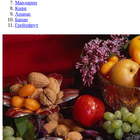
Мандарин
Киви
Ананас
Банан
Грейпфрут