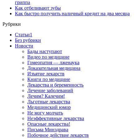
гриппа
Как отбеливают зубы
Как быстро получить наличный кредит на два месяца
Рубрики
Cтатьи1
Без рубрики
Новости
Бады наступают
Видео по медицине
Гомеопатия — лженаука
Доказательная медицина
Изъятие лекарств
Книги по медицине
Лекарства и беременность
Лечение заболеваний
Лечим? Калечим!
Льготные лекарства
Медицинский юмор
Не могу молчать
Неэффективные лекарства
Опасные лекарства!
Письма Минздрава
Побочное действие лекарств