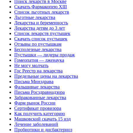
Поиск лекарств в Москве
Скачать Фармакопею XIII
Список льготных лекарств
Льготные лекарства
Лекарства и беременность
Лекарства детям до 3 лет
Список лекарств пустышек
Скачать список пустышек
Отзывы по пустышкам
Бесполезные лекарства
Пустышки — лидеры продаж
Гомеопатия — лженаука
Не могу молчать
Гос Реестр на лекарства
Предельные цены на лекарства
Письма Минздрава
Фальшивые лекарства
Письма Росздравнадзора
Забракованные лекарства
Фарм рынок России
Сертификат провизора
Как получить категорию
Машковский скачать 15 изд
Лечение заболеваний
Пробиотики и дисбактериоз