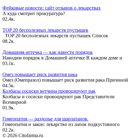
Фейковые новости: сайт отзывов о лекарствах
А куда смотрит прокуратура?
0
2.4к.
TOP 20 бесполезных лекарств пустышек
TOP 20 бесполезных лекарств пустышек Список
0
8.2к.
Домашняя аптечка — как навести порядок
Наводим порядок в Домашней аптечке В каждом доме и
0
3.1к.
Омез повышает риск развития рака
Омез (Омепразол) повышает риск развития рака Причиной
0
4.5к.
Колбасы сосиски ветчина провоцируют рак
Колбасы и сосиски провоцируют рак Представители
Всемирной
0
1.9к.
Гомеопатия — раздолье для шарлатанов.
Гомеопатия и закон: лекарство из лапок подкустовного
0
2.2к.
© 2026 Citofarma.ru