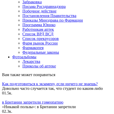
Забраковка
Письма Росздравнадзора
Побочное действие
Постановления Правительства
Приказы Минздрава по Фармации
Программа Юнико
Работникам аптек
Список ВРД ВСД
Список прекрусоров
Фарм рынок России
Фармакопея
Федеральные законы
Фотоальбомы
Лекарства
Приколы об аптеке
Вам также может понравиться
Как подготовиться к экзамену, если ничего не знаешь?
Довольно часто случается так, что студент по каким-либо
0
1.5к.
в Британии запретили гомеопатию
«Никакой пользы»: в Британии запретили
0
2.3к.