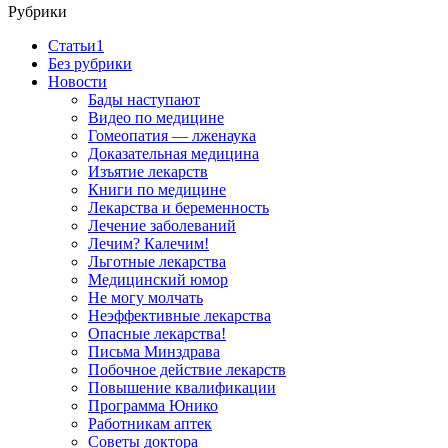
Рубрики
Cтатьи1
Без рубрики
Новости
Бады наступают
Видео по медицине
Гомеопатия — лженаука
Доказательная медицина
Изъятие лекарств
Книги по медицине
Лекарства и беременность
Лечение заболеваний
Лечим? Калечим!
Льготные лекарства
Медицинский юмор
Не могу молчать
Неэффективные лекарства
Опасные лекарства!
Письма Минздрава
Побочное действие лекарств
Повышение квалификации
Программа Юнико
Работникам аптек
Советы доктора