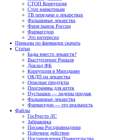
СТОП Коррупция
Стоп наркотикам
ТВ передачи о лекарствах
Фальшивые лекарства
Фарм рынок России
Фармагедон
Это интересно
Приказы по фармации скачать
Статьи
Бады вместо лекарств?
Выступление Рошаля
Доклад ФК
Коррупция в Минздраве
ОКДП на лекарства
Опасные продукты
Программы для аптек
Пустышки — лидеры продаж
Фальшивые лекарства
Фармагедон — это реальность
Файлы
ГосРеестр ЛС
Забраковка
Письма Росздравнадзора
Побочное действие
Постановления Правительства