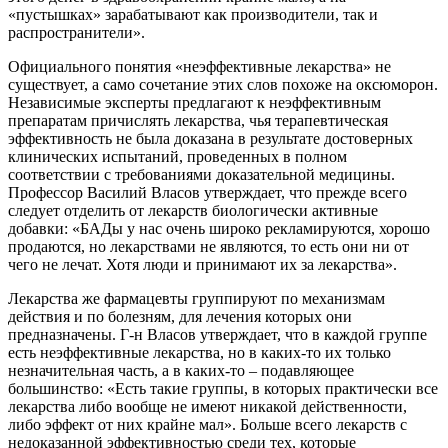
«пустышках» зарабатывают как производители, так и
распространители».
Официального понятия «неэффективные лекарства» не
существует, а само сочетание этих слов похоже на оксюморон.
Независимые эксперты предлагают к неэффективным
препаратам причислять лекарства, чья терапевтическая
эффективность не была доказана в результате достоверных
клинических испытаний, проведенных в полном
соответствии с требованиями доказательной медицины.
Профессор Василий Власов утверждает, что прежде всего
следует отделить от лекарств биологически активные
добавки: «БАДы у нас очень широко рекламируются, хорошо
продаются, но лекарствами не являются, то есть они ни от
чего не лечат. Хотя люди и принимают их за лекарства».
Лекарства же фармацевты группируют по механизмам
действия и по болезням, для лечения которых они
предназначены. Г-н Власов утверждает, что в каждой группе
есть неэффективные лекарства, но в каких-то их только
незначительная часть, а в каких-то – подавляющее
большинство: «Есть такие группы, в которых практически все
лекарства либо вообще не имеют никакой действенности,
либо эффект от них крайне мал». Больше всего лекарств с
недоказанной эффективностью среди тех, которые