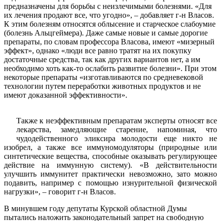
предназначены для борьбы с неизлечимыми болезнями. «Для
их лечения продают все, что угодно», – добавляет г-н Власов.
К этим болезням относятся облысение и старческое слабоумие
(болезнь Альцгеймера). Даже самые новые и самые дорогие
препараты, по словам профессора Власова, имеют «мизерный
эффект», однако «люди все равно тратят на их покупку
достаточные средства, так как других вариантов нет, а им
необходимо хоть как-то ослабить развитие болезни». При этом
некоторые препараты «изготавливаются по средневековой
технологии путем переработки животных продуктов и не
имеют доказанной эффективности».
Также к неэффективным препаратам эксперты относят все
лекарства, замедляющие старение, напоминая, что
чудодейственного эликсира молодости еще никто не
изобрел, а также все иммуномодуляторы (природные или
синтетические вещества, способные оказывать регулирующее
действие на иммунную систему). «В действительности
улучшить иммунитет практически невозможно, зато можно
подавить, например с помощью изнурительной физической
нагрузки», – говорит г-н Власов.
В минувшем году депутаты Курской областной Думы
пытались наложить законодательный запрет на свободную