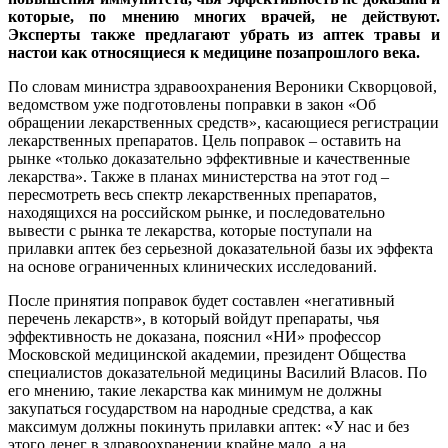
которые, по мнению многих врачей, не действуют.
Эксперты также предлагают убрать из аптек травы и
настои как относящиеся к медицине позапрошлого века.
По словам министра здравоохранения Вероники Скворцовой,
ведомством уже подготовлены поправки в закон «Об
обращении лекарственных средств», касающиеся регистрации
лекарственных препаратов. Цель поправок – оставить на
рынке «только доказательно эффективные и качественные
лекарства». Также в планах министерства на этот год –
пересмотреть весь спектр лекарственных препаратов,
находящихся на российском рынке, и последовательно
вывести с рынка те лекарства, которые поступали на
прилавки аптек без серьезной доказательной базы их эффекта
на основе ограниченных клинических исследований.
После принятия поправок будет составлен «негативный
перечень лекарств», в который войдут препараты, чья
эффективность не доказана, пояснил «НИ» профессор
Московской медицинской академии, президент Общества
специалистов доказательной медицины Василий Власов. По
его мнению, такие лекарства как минимум не должны
закупаться государством на народные средства, а как
максимум должны покинуть прилавки аптек: «У нас и без
этого денег в здравоохранении крайне мало, а на