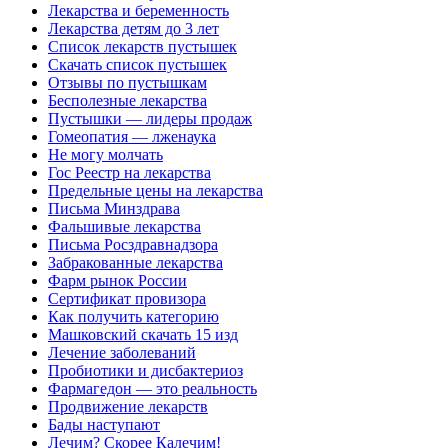
Лекарства и беременность
Лекарства детям до 3 лет
Список лекарств пустышек
Скачать список пустышек
Отзывы по пустышкам
Бесполезные лекарства
Пустышки — лидеры продаж
Гомеопатия — лженаука
Не могу молчать
Гос Реестр на лекарства
Предельные цены на лекарства
Письма Минздрава
Фальшивые лекарства
Письма Росздравнадзора
Забракованные лекарства
Фарм рынок России
Сертификат провизора
Как получить категорию
Машковский скачать 15 изд
Лечение заболеваний
Пробиотики и дисбактериоз
Фармагедон — это реальность
Продвижение лекарств
Бады наступают
Лечим? Скорее Калечим!