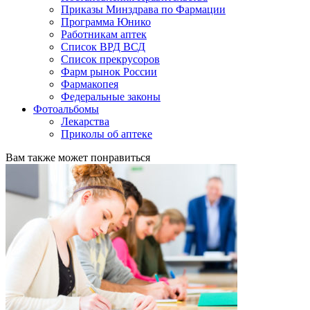
Приказы Минздрава по Фармации
Программа Юнико
Работникам аптек
Список ВРД ВСД
Список прекрусоров
Фарм рынок России
Фармакопея
Федеральные законы
Фотоальбомы
Лекарства
Приколы об аптеке
Вам также может понравиться