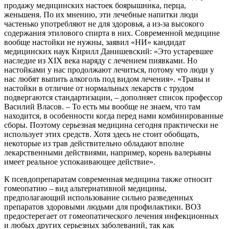
продажу медицинских настоек боярышника, перца,
женьшеня. По их мнению, эти лечебные напитки люди
частенько употребляют не для здоровья, а из-за высокого
содержания этилового спирта в них. Современной медицине
вообще настойки не нужны, заявил «НИ» кандидат
медицинских наук Кирилл Данишевский: «Это устаревшее
наследие из XIX века наряду с лечением пиявками. Но
настойками у нас продолжают лечиться, потому что люди у
нас любят выпить алкоголь под видом лечения». «Травы и
настойки в отличие от нормальных лекарств с трудом
подвергаются стандартизации, – дополняет список профессор
Василий Власов. – То есть мы вообще не знаем, что там
находится, в особенности когда перед нами комбинированные
сборы. Поэтому серьезная медицина сегодня практически не
использует этих средств. Хотя здесь не стоит обобщать,
некоторые из трав действительно обладают вполне
лекарственными действиями, например, корень валерьяны
имеет реальное успокаивающее действие».
К псевдопрепаратам современная медицина также относит
гомеопатию – вид альтернативной медицины,
предполагающий использование сильно разведенных
препаратов здоровыми людьми для профилактики. ВОЗ
предостерегает от гомеопатического лечения инфекционных
и любых других серьезных заболеваний, так как