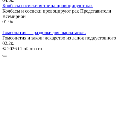
0
4.5к.
Колбасы сосиски ветчина провоцируют рак
Колбасы и сосиски провоцируют рак Представители
Всемирной
0
1.9к.
Гомеопатия — раздолье для шарлатанов.
Гомеопатия и закон: лекарство из лапок подкустовного
0
2.2к.
© 2026 Citofarma.ru