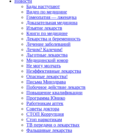
Новости
Бады наступают
Видео по медицине
Гомеопатия — лженаука
Доказательная медицина
Изъятие лекарств
Книги по медицине
Лекарства и беременность
Лечение заболеваний
Лечим? Калечим!
Льготные лекарства
Медицинский юмор
Не могу молчать
Неэффективные лекарства
Опасные лекарства!
Письма Минздрава
Побочное действие лекарств
Повышение квалификации
Программа Юнико
Работникам аптек
Советы доктора
СТОП Коррупция
Стоп наркотикам
ТВ передачи о лекарствах
Фальшивые лекарства