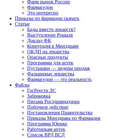
Фарм рынок России
Фармагедон
Это интересно
Приказы по фармации скачать
Статьи
Бады вместо лекарств?
Выступление Рошаля
Доклад ФК
Коррупция в Минздраве
ОКДП на лекарства
Опасные продукты
Программы для аптек
Пустышки — лидеры продаж
Фальшивые лекарства
Фармагедон — это реальность
Файлы
ГосРеестр ЛС
Забраковка
Письма Росздравнадзора
Побочное действие
Постановления Правительства
Приказы Минздрава по Фармации
Программа Юнико
Работникам аптек
Список ВРД ВСД