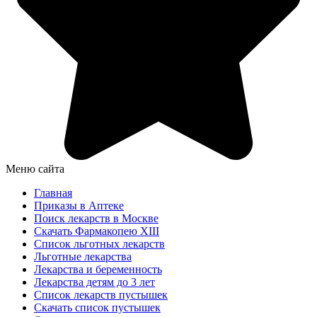
Меню сайта
Главная
Приказы в Аптеке
Поиск лекарств в Москве
Скачать Фармакопею XIII
Список льготных лекарств
Льготные лекарства
Лекарства и беременность
Лекарства детям до 3 лет
Список лекарств пустышек
Скачать список пустышек