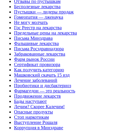
Отзывы по пустышкам
Бесполезные лекарства
Пустышки — лидеры продаж
Гомеопатия — лженаука
Не могу молчать
Гос Реестр на лекарства
Предельные цены на лекарства
Письма Минздрава
Фальшивые лекарства
Письма Росздравнадзора
Забракованные лекарства
Фарм рынок России
Сертификат провизора
Как получить категорию
Машковский скачать 15 изд
Лечение заболеваний
Пробиотики и дисбактериоз
Фармагедон — это реальность
Продвижение лекарств
Бады наступают
Лечим? Скорее Калечим!
Опасные продукты
Стоп наркотикам
Выступление Рошаля
Коррупция в Минздраве