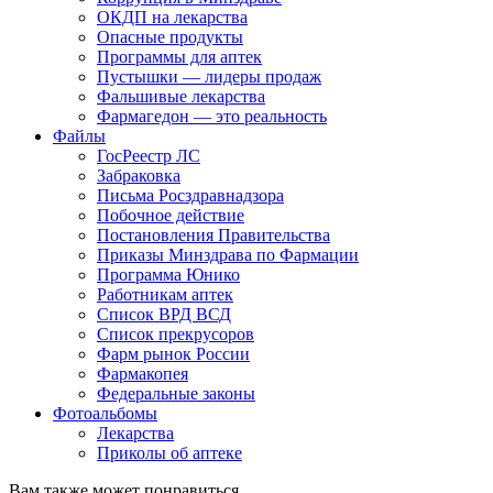
ОКДП на лекарства
Опасные продукты
Программы для аптек
Пустышки — лидеры продаж
Фальшивые лекарства
Фармагедон — это реальность
Файлы
ГосРеестр ЛС
Забраковка
Письма Росздравнадзора
Побочное действие
Постановления Правительства
Приказы Минздрава по Фармации
Программа Юнико
Работникам аптек
Список ВРД ВСД
Список прекрусоров
Фарм рынок России
Фармакопея
Федеральные законы
Фотоальбомы
Лекарства
Приколы об аптеке
Вам также может понравиться