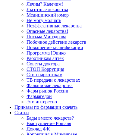
Лечим? Калечим!
Льготные лекарства
Медицинский юмор
Не могу молчать
Неэффективные лекарства
Опасные лекарства!
Письма Минздрава
Побочное действие лекарств
Повышение квалификации
Программа Юнико
Работникам аптек
Советы доктора
СТОП Коррупция
Стоп наркотикам
ТВ передачи о лекарствах
Фальшивые лекарства
Фарм рынок России
Фармагедон
Это интересно
Приказы по фармации скачать
Статьи
Бады вместо лекарств?
Выступление Рошаля
Доклад ФК
Коррупция в Минздраве