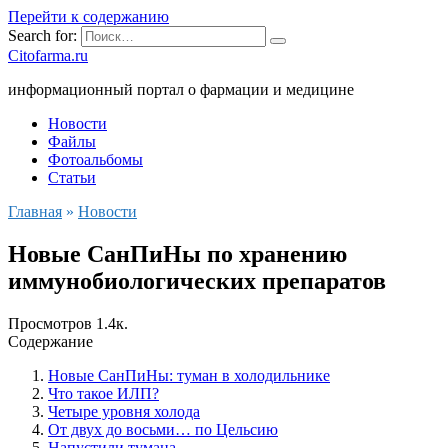
Перейти к содержанию
Search for:
Citofarma.ru
информационный портал о фармации и медицине
Новости
Файлы
Фотоальбомы
Статьи
Главная
»
Новости
Новые СанПиНы по хранению
иммунобиологических препаратов
Просмотров
1.4к.
Содержание
Новые СанПиНы: туман в холодильнике
Что такое ИЛП?
Четыре уровня холода
От двух до восьми… по Цельсию
Напустили тумана