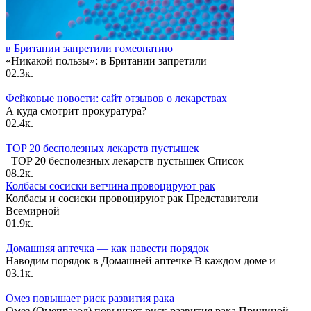
в Британии запретили гомеопатию
«Никакой пользы»: в Британии запретили
0
2.3к.
Фейковые новости: сайт отзывов о лекарствах
А куда смотрит прокуратура?
0
2.4к.
TOP 20 бесполезных лекарств пустышек
TOP 20 бесполезных лекарств пустышек Список
0
8.2к.
Колбасы сосиски ветчина провоцируют рак
Колбасы и сосиски провоцируют рак Представители
Всемирной
0
1.9к.
Домашняя аптечка — как навести порядок
Наводим порядок в Домашней аптечке В каждом доме и
0
3.1к.
Омез повышает риск развития рака
Омез (Омепразол) повышает риск развития рака Причиной