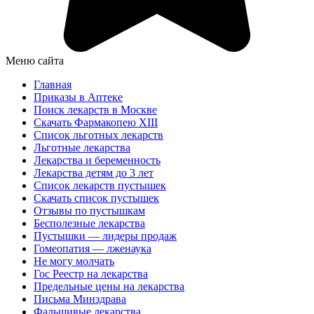
Меню сайта
Главная
Приказы в Аптеке
Поиск лекарств в Москве
Скачать Фармакопею XIII
Список льготных лекарств
Льготные лекарства
Лекарства и беременность
Лекарства детям до 3 лет
Список лекарств пустышек
Скачать список пустышек
Отзывы по пустышкам
Бесполезные лекарства
Пустышки — лидеры продаж
Гомеопатия — лженаука
Не могу молчать
Гос Реестр на лекарства
Предельные цены на лекарства
Письма Минздрава
Фальшивые лекарства