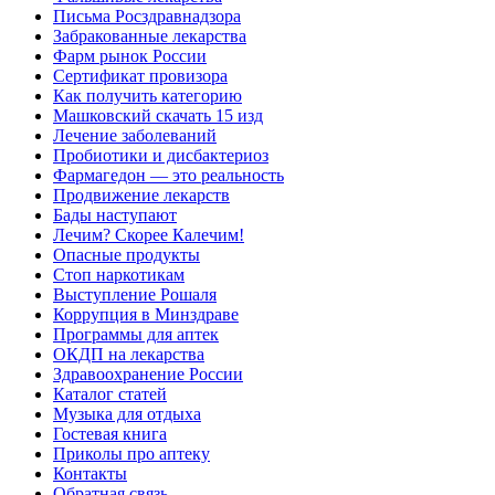
Письма Росздравнадзора
Забракованные лекарства
Фарм рынок России
Сертификат провизора
Как получить категорию
Машковский скачать 15 изд
Лечение заболеваний
Пробиотики и дисбактериоз
Фармагедон — это реальность
Продвижение лекарств
Бады наступают
Лечим? Скорее Калечим!
Опасные продукты
Стоп наркотикам
Выступление Рошаля
Коррупция в Минздраве
Программы для аптек
ОКДП на лекарства
Здравоохранение России
Каталог статей
Музыка для отдыха
Гостевая книга
Приколы про аптеку
Контакты
Обратная связь