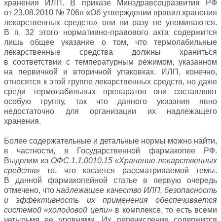
хранения ИЛП. В приказе Минздравсоцразвития РФ
от 23.08.2010 № 706н «Об утверждении правил хранения
лекарственных средств» они ни разу не упоминаются.
В п. 32 этого нормативно-правового акта содержится
лишь общее указание о том, что термолабильные
лекарственные средства должны храниться
в соответствии с температурным режимом, указанном
на первичной и вторичной упаковках. ИЛП, конечно,
относятся к этой группе лекарственных средств, но даже
среди термолабильных препаратов они составляют
особую группу, так что данного указания явно
недостаточно для организации их надлежащего
хранения.
Более содержательные и детальные нормы можно найти,
в частности, в Государственной фармакопее РФ.
Выделим из
ОФС.1.1.0010.15 «Хранение лекарственных
средств»
то, что касается рассматриваемой темы.
В данной фармакопейной статье в первую очередь
отмечено, что
надлежащее качество ИЛП, безопасность
и эффективность их применения обеспечивается
системой «холодовой цепи»
в комплексе, то есть всеми
четырьмя ее уровнями. Их перечисление содержится