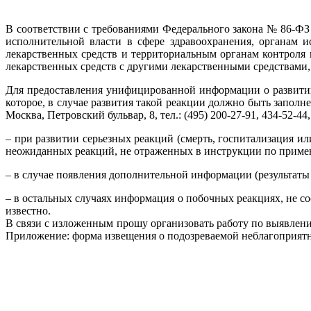
В соответствии с требованиями Федерального закона № 86-ФЗ 
испол­нительной власти в сфере здравоохранения, органам 
лекарственных средств и территориальным органам контроля к
лекарственных средств с другими лекарственными средствами,
Для предоставления унифицированной информации о развитии
которое, в случае развития такой реакции должно быть заполн
Москва, Петров­ский бульвар, 8, тел.: (495) 200-27-91, 434-52-4
– при развитии серьезных реакций (смерть, госпитализация и
неожиданных реакций, не отраженных в инструкции по примен
– в случае появления дополнительной информации (результаты
– в остальных случаях информация о побочных реакциях, не со
известно.
В связи с изложенным прошу организовать работу по выявле
Приложение: форма извещения о подозреваемой неблагоприятно