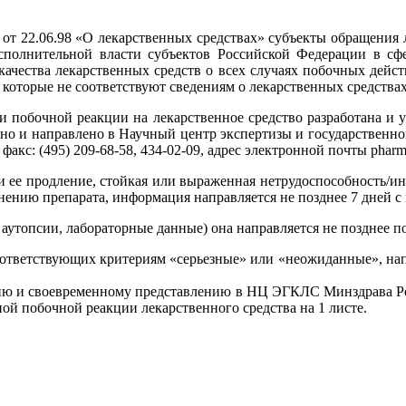
от 22.06.98 «О лекарственных сред­ствах» субъекты обращения
исполнительной власти субъектов Российской Федерации в сфе
ачества лекарственных средств о всех случаях побочных дей­с
 которые не соответствуют сведениям о лекарственных средства
 побочной реакции на лекарствен­ное средство разработана и 
ено и направлено в Научный центр эксперти­зы и государственн
4, факс: (495) 209-68-58, 434-02-09, адрес электронной почты pha
ли ее продление, стойкая или выраженная нетрудоспособность/ин
ению препарата, информация направляется не позднее 7 дней с
 аутопсии, лабораторные данные) она направляется не позднее 
ответствующих критериям «серьезные» или «неожиданные», напра
нию и своевременному представлению в НЦ ЭГКЛС Минздрава Ро
й побочной реакции лекарственно­го средства на 1 листе.