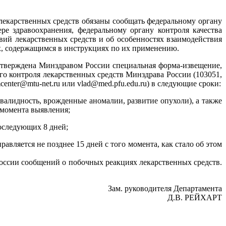
 лекарственных средств обязаны сообщать федеральному органу
ре здравоохранения, федеральному органу контроля качества
твий лекарственных средств и об особенностях взаимодействия
х, содер­жащимся в инструкциях по их применению.
утверждена Минздравом России специальная форма-извещение,
ого контроля лекарственных средств Минздрава России (103051,
rmcenter@mtu-net.ru или vlad@med.pfu.edu.ru) в следующие сроки:
валидность, врожденные аномалии, развитие опухоли), а также
 момента выявления;
последующих 8 дней;
вляется не позднее 15 дней с того момента, как стало об этом
ссии сообщений о побочных реакциях лекарственных средств.
Зам. руководителя Департамента
Д.В. РЕЙХАРТ