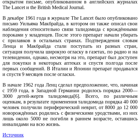
открытом письме, опубликованном в английских журналах
The Lancet и the British Medical Journal.
В декабре 1961 года в журнале The Lancet было опубликовано
письмо Уильяма Макбрайда, в котором он также описал свои
наблюдения относительно связи талидомида с врождёнными
пороками у младенцев. После этого препарат начали убирать
с прилавков в остальных странах. Подтверждения словам
Ленца и Макбрайда стали поступать из разных стран,
ситуация получила широкую огласку в газетах, по радио и на
телевидении, однако, несмотря на это, препарат был доступен
для покупки в некоторых аптеках и спустя полгода после
первых сообщений. В Италии и Японии препарат продавался
и спустя 9 месяцев после огласки.
В начале 1962 года Ленц сделал предположение, что, начиная
с 1959 года, в Западной Германии родилось порядка 2000—
3000 детей-жертв талидомида[6]. Всего, по различным
оценкам, в результате применения талидомида порядка 40 000
человек получили периферический неврит, от 8000 до 12 000
новорождённых родились с физическими уродствами, из них
лишь около 5000 не погибли в раннем возрасте, оставшись
инвалидами на всю жизнь.
Источник