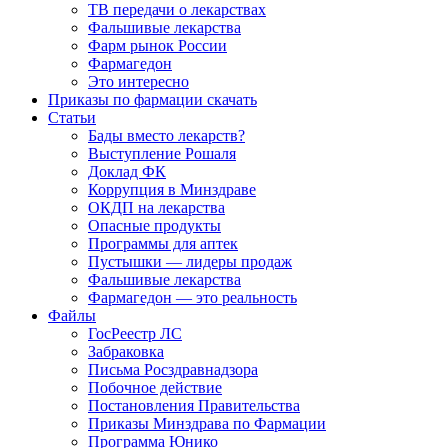
ТВ передачи о лекарствах
Фальшивые лекарства
Фарм рынок России
Фармагедон
Это интересно
Приказы по фармации скачать
Статьи
Бады вместо лекарств?
Выступление Рошаля
Доклад ФК
Коррупция в Минздраве
ОКДП на лекарства
Опасные продукты
Программы для аптек
Пустышки — лидеры продаж
Фальшивые лекарства
Фармагедон — это реальность
Файлы
ГосРеестр ЛС
Забраковка
Письма Росздравнадзора
Побочное действие
Постановления Правительства
Приказы Минздрава по Фармации
Программа Юнико