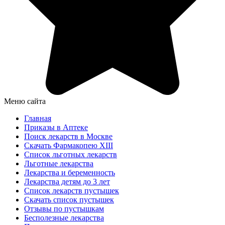
Меню сайта
Главная
Приказы в Аптеке
Поиск лекарств в Москве
Скачать Фармакопею XIII
Список льготных лекарств
Льготные лекарства
Лекарства и беременность
Лекарства детям до 3 лет
Список лекарств пустышек
Скачать список пустышек
Отзывы по пустышкам
Бесполезные лекарства