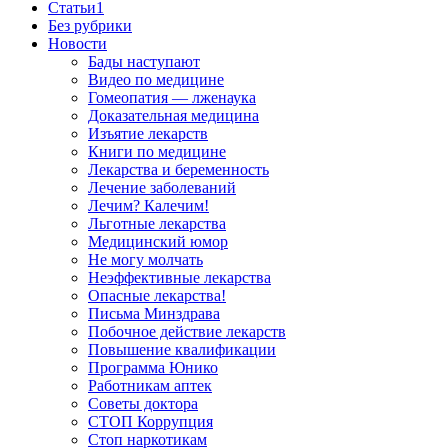
Cтатьи1
Без рубрики
Новости
Бады наступают
Видео по медицине
Гомеопатия — лженаука
Доказательная медицина
Изъятие лекарств
Книги по медицине
Лекарства и беременность
Лечение заболеваний
Лечим? Калечим!
Льготные лекарства
Медицинский юмор
Не могу молчать
Неэффективные лекарства
Опасные лекарства!
Письма Минздрава
Побочное действие лекарств
Повышение квалификации
Программа Юнико
Работникам аптек
Советы доктора
СТОП Коррупция
Стоп наркотикам