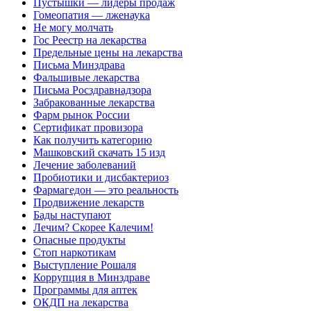
Пустышки — лидеры продаж
Гомеопатия — лженаука
Не могу молчать
Гос Реестр на лекарства
Предельные цены на лекарства
Письма Минздрава
Фальшивые лекарства
Письма Росздравнадзора
Забракованные лекарства
Фарм рынок России
Сертификат провизора
Как получить категорию
Машковский скачать 15 изд
Лечение заболеваний
Пробиотики и дисбактериоз
Фармагедон — это реальность
Продвижение лекарств
Бады наступают
Лечим? Скорее Калечим!
Опасные продукты
Стоп наркотикам
Выступление Рошаля
Коррупция в Минздраве
Программы для аптек
ОКДП на лекарства