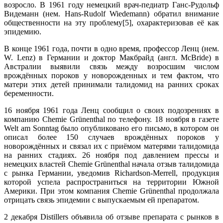
возросло. В 1961 году немецкий врач-педиатр Ганс-Рудольф
Видеманн (нем. Hans-Rudolf Wiedemann) обратил внимание
общественности на эту проблему[5], охарактеризовав её как
эпидемию.
В конце 1961 года, почти в одно время, профессор Ленц (нем.
W. Lenz) в Германии и доктор Макбрайд (англ. McBride) в
Австралии выявили связь между возросшим числом
врождённых пороков у новорожденных и тем фактом, что
матери этих детей принимали талидомид на ранних сроках
беременности.
16 ноября 1961 года Ленц сообщил о своих подозрениях в
компанию Chemie Grünenthal по телефону. 18 ноября в газете
Welt am Sonntag было опубликовано его письмо, в котором он
описал более 150 случаев врождённых пороков у
новорождённых и связал их с приёмом матерями талидомида
на ранних стадиях. 26 ноября под давлением прессы и
немецких властей Chemie Grünenthal начала отзыв талидомида
с рынка Германии, уведомив Richardson-Merrell, продукция
которой успела распространиться на территории Южной
Америки. При этом компания Chemie Grünenthal продолжала
отрицать связь эпидемии с выпускаемым ей препаратом.
2 декабря Distillers объявила об отзыве препарата с рынков в