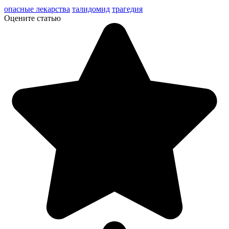
опасные лекарства
талидомид
трагедия
Оцените статью