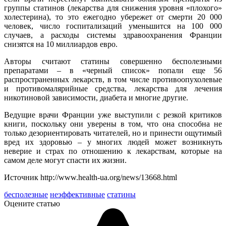
группы статинов (лекарства для снижения уровня «плохого»
холестерина), то это ежегодно убережет от смерти 20 000
человек, число госпитализаций уменьшится на 100 000
случаев, а расходы системы здравоохранения Франции
снизятся на 10 миллиардов евро.
Авторы считают статины совершенно бесполезными
препаратами – в «черный список» попали еще 56
распространенных лекарств, в том числе противоопухолевые
и противомалярийные средства, лекарства для лечения
никотиновой зависимости, диабета и многие другие.
Ведущие врачи Франции уже выступили с резкой критиков
книги, поскольку они уверены в том, что она способна не
только дезориентировать читателей, но и принести ощутимый
вред их здоровью – у многих людей может возникнуть
неверие и страх по отношению к лекарствам, которые на
самом деле могут спасти их жизни.
Источник http://www.health-ua.org/news/13668.html
бесполезные
неэффективные
статины
Оцените статью