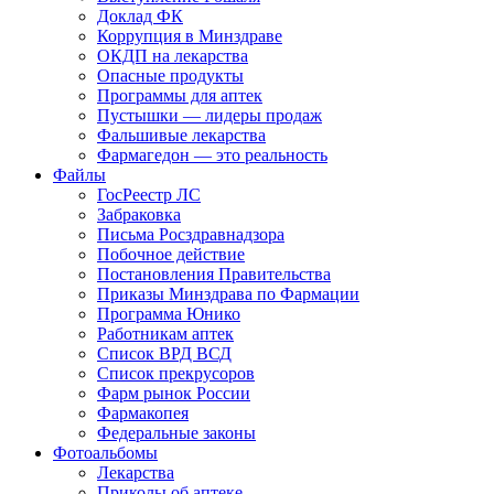
Доклад ФК
Коррупция в Минздраве
ОКДП на лекарства
Опасные продукты
Программы для аптек
Пустышки — лидеры продаж
Фальшивые лекарства
Фармагедон — это реальность
Файлы
ГосРеестр ЛС
Забраковка
Письма Росздравнадзора
Побочное действие
Постановления Правительства
Приказы Минздрава по Фармации
Программа Юнико
Работникам аптек
Список ВРД ВСД
Список прекрусоров
Фарм рынок России
Фармакопея
Федеральные законы
Фотоальбомы
Лекарства
Приколы об аптеке