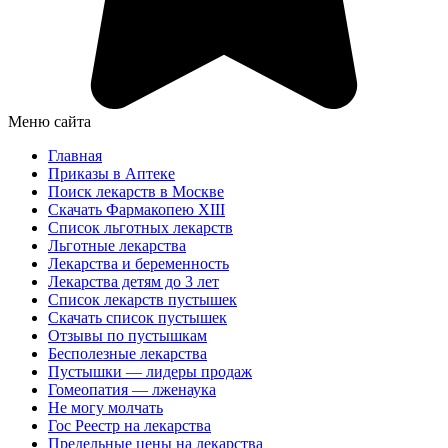
Меню сайта
Главная
Приказы в Аптеке
Поиск лекарств в Москве
Скачать Фармакопею XIII
Список льготных лекарств
Льготные лекарства
Лекарства и беременность
Лекарства детям до 3 лет
Список лекарств пустышек
Скачать список пустышек
Отзывы по пустышкам
Бесполезные лекарства
Пустышки — лидеры продаж
Гомеопатия — лженаука
Не могу молчать
Гос Реестр на лекарства
Предельные цены на лекарства