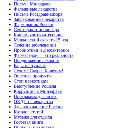
Письма Минздрава
Фальшивые лекарства
Письма Росздравнадзора
Забракованные лекарства
Фарм рынок России
Сертификат провизора
Как получить категорию
Машковский скачать 15 изд
Лечение заболеваний
Пробиотики и дисбактериоз
Фармагедон — это реальность
Продвижение лекарств
Бады наступают
Лечим? Скорее Калечим!
Опасные продукты
Стоп наркотикам
Выступление Рошаля
Коррупция в Минздраве
Программы для аптек
ОКДП на лекарства
Здравоохранение России
Каталог статей
Музыка для отдыха
Гостевая книга
Приколы про аптеку