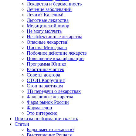
Лекарства и беременность
Лечение заболеваний
Лечим? Калечим!
Льготные лекарства
Медицинский юмор
Не могу молчать
Неэффективные лекарства
Опасные лекарства!
Письма Минздрава
Побочное действие лекарств
Повышение квалификации
Программа Юнико
Работникам аптек
Советы доктора
СТОП Коррупция
Стоп наркотикам
ТВ передачи о лекарствах
Фальшивые лекарства
Фарм рынок России
Фармагедон
Это интересно
Приказы по фармации скачать
Статьи
Бады вместо лекарств?
Выступление Рошаля