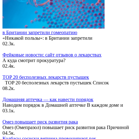
в Британии запретили гомеопатию
«Никакой пользы»: в Британии запретили
0
2.3к.
Фейковые новости: сайт отзывов о лекарствах
А куда смотрит прокуратура?
0
2.4к.
TOP 20 бесполезных лекарств пустышек
TOP 20 бесполезных лекарств пустышек Список
0
8.2к.
Домашняя аптечка — как навести порядок
Наводим порядок в Домашней аптечке В каждом доме и
0
3.1к.
Омез повышает риск развития рака
Омез (Омепразол) повышает риск развития рака Причиной
0
4.5к.
Колбасы сосиски ветчина провоцируют рак