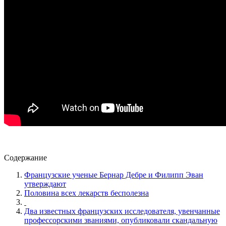
Содержание
Французские ученые Бернар Дебре и Филипп Эван
утверждают
Половина всех лекарств бесполезна
Два известных французских исследователя, увенчанные
профессорскими званиями, опубликовали скандальную