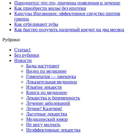
Пародонтоз: что это, причины появления и лечение
Как приобрести жилье без ипотеки
Капсулы Ингавирин: эффективное средство против
гриппа
Как отбеливают зубы
Как быстро получить наличный кредит на два месяца
Рубрики
Cтатьи1
Без рубрики
Новости
Бады наступают
Видео по медицине
Гомеопатия — лженаука
Доказательная медицина
Изъятие лекарств
Книги по медицине
Лекарства и беременность
Лечение заболеваний
Лечим? Калечим!
Льготные лекарства
Медицинский юмор
Не могу молчать
Неэффективные лекарства