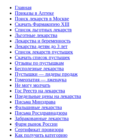
Главная
Приказы в Аптеке
Поиск лекарств в Москве
Скачать Фармакопею XIII
Список льготных лекарств
Льготные лекарства
Лекарства и беременность
Лекарства детям до 3 лет
Список лекарств пустышек
Скачать список пустышек
Отзывы по пустышкам
Бесполезные лекарства
Пустышки — лидеры продаж
Гомеопатия — лженаука
Не могу молчать
Гос Реестр на лекарства
Предельные цены на лекарства
Письма Минздрава
Фальшивые лекарства
Письма Росздравнадзора
Забракованные лекарства
Фарм рынок России
Сертификат провизора
Как получить категорию