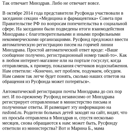
Так отвечает Минздрав. Либо не отвечает вовсе.
В октябре 2014 года представители Русфонда участвовали в
заседании секции «Медицина и фармацевтика» Совета при
Правительстве РФ по вопросам попечительства в социальной
сфере. На заседании были подведены итоги взаимодействия
Минздрава с благотворительными и иными профильными
некоммерческими организациями. Русфонд предложил ввести
автоматическую регистрацию писем на горячей линии
Минздрава. Простой автоматический ответ вроде: «Ваше
сообщение получено, регистрационный номер такой-то». Как
в любом интернет-магазине или на портале госуслуг, когда
отправляешь, к примеру, показания счетчиков водоснабжения.
Нам ответили: «Конечно, нет проблем, подумаем, обсудим.
Нам самим так легче будет понять, сколько наших ответов на
обращения из Русфонда может потеряться».
Автоматической регистрации почты Минздрава до сих пор
нет. И по-прежнему Русфонд независимо от Минздрава
регистрирует отправленные в министерство письма и
полученные ответы. И размещает эту информацию на
rusfond.ru. Родители больных детей заходят на сайт, видят, что
их просьба отправлена в Минздрав и, спустя несколько
месяцев, снова обращаются к нам: может быть, Русфонду
ответили из министерства? Вот и Марина Б., мама