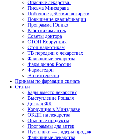
Опасные лекарства!
Письма Минздрава
Побочное действие лекарств
Повышение квалификации
Программа Юнико
Работникам аптек
Советы доктора
СТОП Коррупция
Стоп наркотикам
ТВ передачи о лекарствах
Фальшивые лекарства
Фарм рынок России
Фармагедон
Это интересно
Приказы по фармации скачать
Статьи
Бады вместо лекарств?
Выступление Рошаля
Доклад ФК
Коррупция в Минздраве
ОКДП на лекарства
Опасные продукты
Программы для аптек
Пустышки — лидеры продаж
Фальшивые лекарства