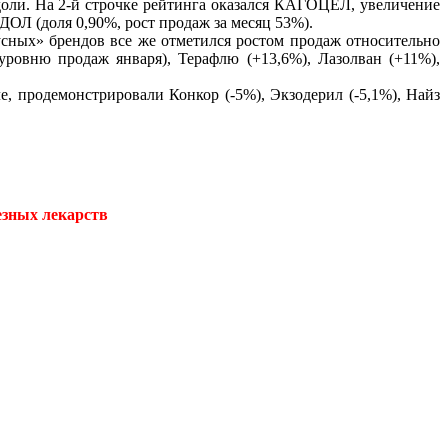
оли. На 2-й строчке рейтинга оказался КАГОЦЕЛ, увеличение
ДОЛ (доля 0,90%, рост продаж за месяц 53%).
усных» брендов все же отметился ростом продаж относительно
ровню продаж января), Терафлю (+13,6%), Лазолван (+11%),
, продемонстрировали Конкор (-5%), Экзодерил (-5,1%), Найз
езных лекарств