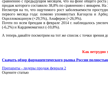
сравнению с предыдущим месяцем, что на фоне общего роста
продаж которого составило 38,8% по сравнению с январем. На 
Несмотря на то, что ощутимого рост заболеваемости простуд
первого месяца года: помимо упомянутых Кагоцела и Арбид
Оциллококцинум (+29,5%), Анаферон (+26,9%).
Почти по всем брендам в феврале 2014 г. наблюдалось увели
(-6,2%) и Кардимомагнил (-10,8%).
А теперь давайте посмотрим на тот же список с точки зрения 
Как нетрудно 
Скачать обзор фармацевтического рынка России полностью 
Препараты - лидеры продаж февраля 2
Оцените статью