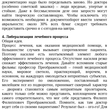
документацию надо было переделывать заново. Но доктора
(особенно советской закалки) – люди вредные, упертые и
стойкие. Даже в бессмысленном деле они запросто могут
найти творческую составляющую. Чтобы исключить эту
возможность необходимо в документооборот ввести элемент
авральности: около 30% всех бумаг следует требовать
предоставить срочно и с-сегодня-на-завтра.
4. Либерализация лечебного процесса
Общая идея.
Процесс лечения, как оказания медицинской помощи, в
большинстве случаев вызывает сопротивление пациента.
Поэтому насилие есть неотъемлемый элемент любого
эффективного лечебного процесса. Отсутствие насилия резко
снижает эффективность лечения. Давайте вспомним старые
фильмы: профессор Преображенский – гений медицинской
науки, мировое светило, практикующий, впрочем, в
основном, на жаждущих омолодиться неприятных субъектах.
Его эксперимент по омоложению, поставленный на
милейшем псе из подворотни, принимает скверный характер
– дворняга становится самым неприятным пролетарием,
какого только себе можно представить, воплощением всего
самого отвратительного, что мог себе представить Филипп
Филиппович Преображенский. Помните, как там доктор
ведет себя со своими пациентами? Результат был – ого-го! Для