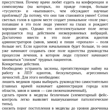
присутствия. Почему врачи любят ездить на конференции и
симпозиумы (на которых, по правде говоря, больше
«тусуются» и «выпивают», чем обсуждают научные
проблемы)? Да потому, что они там становятся умнее! Сотня
светлых голов в одном месте создает уникальное «поле ума»;
попавшие в это поле люди умнеют на глазах и рождают
хорошие идеи. Однако это интеллектуальное поле легко
разрушается под действием низкоуровневых вибраций.
Достаточно ввести в это поле десяток идиотов
администраторов (завов, замов) и пиши «пропало» – поля
больше нет. Если идиотов начальников будет больше, то они
уже начинают создавать свое поле идиотства руководства
процессом лечения, в котором люди глупеют начинают
заниматься "спихом" трудных пациентов.
Конкретные действия.
Необходимо устранить заслоны, препятствующие найму на
работу в ЛПУ идиотов, бескультурных, агрессивных
личностей. Для этого необходимо:
лишить медиков права выбирать руководство самостоятельно
(главных врачей назначает администрация города или
области, завов и замов — сам свеженазначенный),
сделать прием в медвузы безличным (элементарный фейс-
контроль легко выявляет вышеуказанные патологические
типы),
снизить порог поступления в медвузы до уровня двоечника