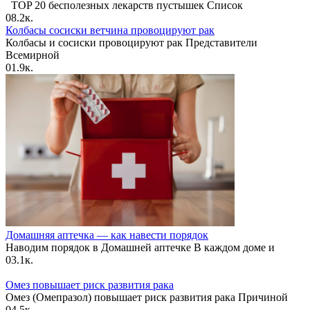
TOP 20 бесполезных лекарств пустышек Список
0
8.2к.
Колбасы сосиски ветчина провоцируют рак
Колбасы и сосиски провоцируют рак Представители
Всемирной
0
1.9к.
Домашняя аптечка — как навести порядок
Наводим порядок в Домашней аптечке В каждом доме и
0
3.1к.
Омез повышает риск развития рака
Омез (Омепразол) повышает риск развития рака Причиной
0
4.5к.