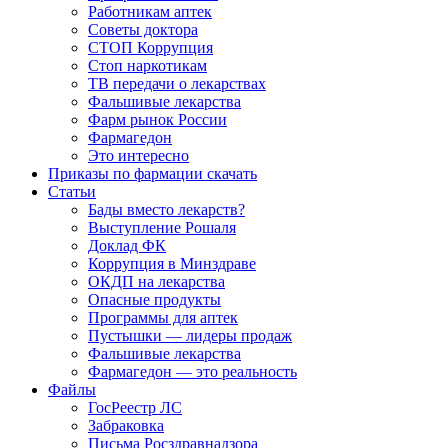
Работникам аптек
Советы доктора
СТОП Коррупция
Стоп наркотикам
ТВ передачи о лекарствах
Фальшивые лекарства
Фарм рынок России
Фармагедон
Это интересно
Приказы по фармации скачать
Статьи
Бады вместо лекарств?
Выступление Рошаля
Доклад ФК
Коррупция в Минздраве
ОКДП на лекарства
Опасные продукты
Программы для аптек
Пустышки — лидеры продаж
Фальшивые лекарства
Фармагедон — это реальность
Файлы
ГосРеестр ЛС
Забраковка
Письма Росздравнадзора