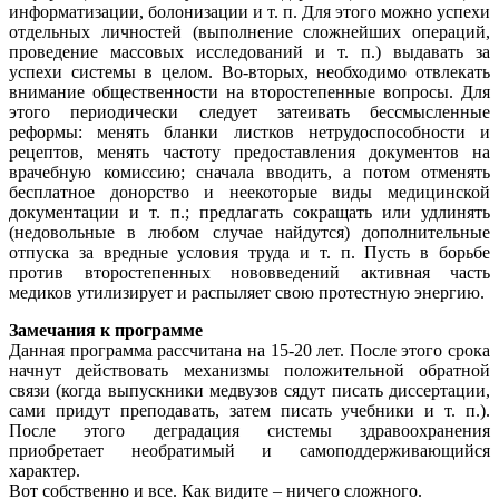
информатизации, болонизации и т. п. Для этого можно успехи
отдельных личностей (выполнение сложнейших операций,
проведение массовых исследований и т. п.) выдавать за
успехи системы в целом. Во-вторых, необходимо отвлекать
внимание общественности на второстепенные вопросы. Для
этого периодически следует затеивать бессмысленные
реформы: менять бланки листков нетрудоспособности и
рецептов, менять частоту предоставления документов на
врачебную комиссию; сначала вводить, а потом отменять
бесплатное донорство и неекоторые виды медицинской
документации и т. п.; предлагать сокращать или удлинять
(недовольные в любом случае найдутся) дополнительные
отпуска за вредные условия труда и т. п. Пусть в борьбе
против второстепенных нововведений активная часть
медиков утилизирует и распыляет свою протестную энергию.
Замечания к программе
Данная программа рассчитана на 15-20 лет. После этого срока
начнут действовать механизмы положительной обратной
связи (когда выпускники медвузов сядут писать диссертации,
сами придут преподавать, затем писать учебники и т. п.).
После этого деградация системы здравоохранения
приобретает необратимый и самоподдерживающийся
характер.
Вот собственно и все. Как видите – ничего сложного.