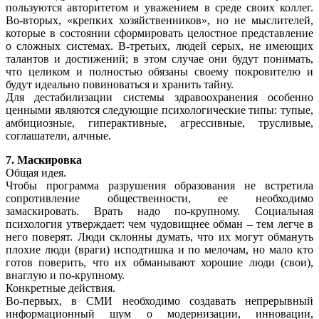
пользуются авторитетом и уважением в среде своих коллег.
Во-вторых, «крепких хозяйственников», но не мыслителей,
которые в состоянии сформировать целостное представление
о сложных системах. В-третьих, людей серых, не имеющих
талантов и достижений; в этом случае они будут понимать,
что целиком и полностью обязаны своему покровителю и
будут идеально повиноваться и хранить тайну.
Для дестабилизации системы здравоохранения особенно
ценными являются следующие психологические типы: тупые,
амбициозные, гиперактивные, агрессивные, трусливые,
соглашатели, алчные.
7. Маскировка
Общая идея.
Чтобы программа разрушения образования не встретила
сопротивление общественности, ее необходимо
замаскировать. Врать надо по-крупному. Социальная
психология утверждает: чем чудовищнее обман – тем легче в
него поверят. Люди склонны думать, что их могут обмануть
плохие люди (враги) исподтишка и по мелочам, но мало кто
готов поверить, что их обманывают хорошие люди (свои),
внаглую и по-крупному.
Конкретные действия.
Во-первых, в СМИ необходимо создавать непрерывный
информационный шум о модернизации, инновации,