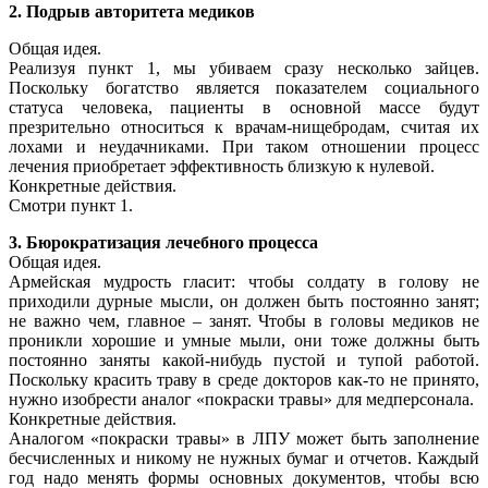
2. Подрыв авторитета медиков
Общая идея.
Реализуя пункт 1, мы убиваем сразу несколько зайцев.
Поскольку богатство является показателем социального
статуса человека, пациенты в основной массе будут
презрительно относиться к врачам-нищебродам, считая их
лохами и неудачниками. При таком отношении процесс
лечения приобретает эффективность близкую к нулевой.
Конкретные действия.
Смотри пункт 1.
3. Бюрократизация лечебного процесса
Общая идея.
Армейская мудрость гласит: чтобы солдату в голову не
приходили дурные мыcли, он должен быть постоянно занят;
не важно чем, главное – занят. Чтобы в головы медиков не
проникли хорошие и умные мыли, они тоже должны быть
постоянно заняты какой-нибудь пустой и тупой работой.
Поскольку красить траву в среде докторов как-то не принято,
нужно изобрести аналог «покраски травы» для медперсонала.
Конкретные действия.
Аналогом «покраски травы» в ЛПУ может быть заполнение
бесчисленных и никому не нужных бумаг и отчетов. Каждый
год надо менять формы основных документов, чтобы всю