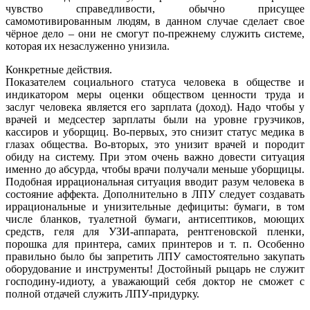
чувство справедливости, обычно присущее
самомотивированным людям, в данном случае сделает свое
чёрное дело – они не смогут по-прежнему служить системе,
которая их незаслуженно унизила.
Конкретные действия.
Показателем социального статуса человека в обществе и
индикатором меры оценки обществом ценности труда и
заслуг человека является его зарплата (доход). Надо чтобы у
врачей и медсестер зарплаты были на уровне грузчиков,
кассиров и уборщиц. Во-первых, это снизит статус медика в
глазах общества. Во-вторых, это унизит врачей и породит
обиду на систему. При этом очень важно довести ситуация
именно до абсурда, чтобы врачи получали меньше уборщицы.
Подобная иррациональная ситуация вводит разум человека в
состояние аффекта. Дополнительно в ЛПУ следует создавать
иррациональные и унизительные дефициты: бумаги, в том
числе бланков, туалетной бумаги, антисептиков, моющих
средств, геля для УЗИ-аппарата, рентгеновской пленки,
порошка для принтера, самих принтеров и т. п. Особенно
правильно было бы запретить ЛПУ самостоятельно закупать
оборудование и инструменты! Достойный рыцарь не служит
господину-идиоту, а уважающий себя доктор не сможет с
полной отдачей служить ЛПУ-придурку.