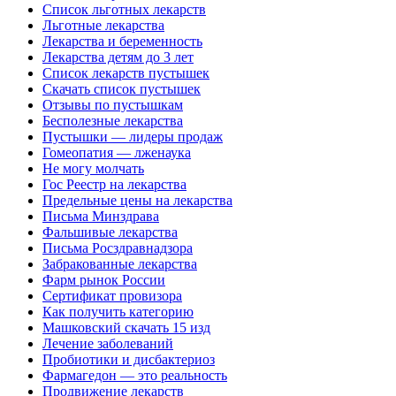
Список льготных лекарств
Льготные лекарства
Лекарства и беременность
Лекарства детям до 3 лет
Список лекарств пустышек
Скачать список пустышек
Отзывы по пустышкам
Бесполезные лекарства
Пустышки — лидеры продаж
Гомеопатия — лженаука
Не могу молчать
Гос Реестр на лекарства
Предельные цены на лекарства
Письма Минздрава
Фальшивые лекарства
Письма Росздравнадзора
Забракованные лекарства
Фарм рынок России
Сертификат провизора
Как получить категорию
Машковский скачать 15 изд
Лечение заболеваний
Пробиотики и дисбактериоз
Фармагедон — это реальность
Продвижение лекарств