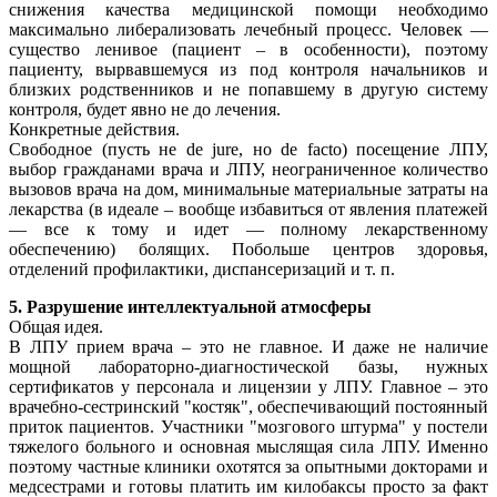
снижения качества медицинской помощи необходимо
максимально либерализовать лечебный процесс. Человек —
существо ленивое (пациент – в особенности), поэтому
пациенту, вырвавшемуся из под контроля начальников и
близких родственников и не попавшему в другую систему
контроля, будет явно не до лечения.
Конкретные действия.
Свободное (пусть не de jure, но de facto) посещение ЛПУ,
выбор гражданами врача и ЛПУ, неограниченное количество
вызовов врача на дом, минимальные материальные затраты на
лекарства (в идеале – вообще избавиться от явления платежей
— все к тому и идет — полному лекарственному
обеспечению) болящих. Побольше центров здоровья,
отделений профилактики, диспансеризаций и т. п.
5. Разрушение интеллектуальной атмосферы
Общая идея.
В ЛПУ прием врача – это не главное. И даже не наличие
мощной лабораторно-диагностической базы, нужных
сертификатов у персонала и лицензии у ЛПУ. Главное – это
врачебно-сестринский "костяк", обеспечивающий постоянный
приток пациентов. Участники "мозгового штурма" у постели
тяжелого больного и основная мыслящая сила ЛПУ. Именно
поэтому частные клиники охотятся за опытными докторами и
медсестрами и готовы платить им килобаксы просто за факт