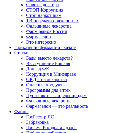
Советы доктора
СТОП Коррупция
Стоп наркотикам
ТВ передачи о лекарствах
Фальшивые лекарства
Фарм рынок России
Фармагедон
Это интересно
Приказы по фармации скачать
Статьи
Бады вместо лекарств?
Выступление Рошаля
Доклад ФК
Коррупция в Минздраве
ОКДП на лекарства
Опасные продукты
Программы для аптек
Пустышки — лидеры продаж
Фальшивые лекарства
Фармагедон — это реальность
Файлы
ГосРеестр ЛС
Забраковка
Письма Росздравнадзора
Побочное действие