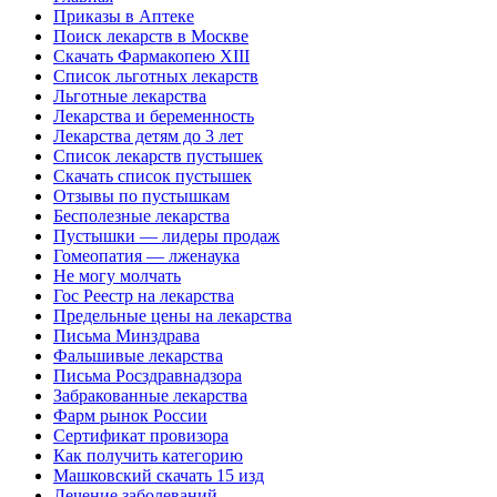
Приказы в Аптеке
Поиск лекарств в Москве
Скачать Фармакопею XIII
Список льготных лекарств
Льготные лекарства
Лекарства и беременность
Лекарства детям до 3 лет
Список лекарств пустышек
Скачать список пустышек
Отзывы по пустышкам
Бесполезные лекарства
Пустышки — лидеры продаж
Гомеопатия — лженаука
Не могу молчать
Гос Реестр на лекарства
Предельные цены на лекарства
Письма Минздрава
Фальшивые лекарства
Письма Росздравнадзора
Забракованные лекарства
Фарм рынок России
Сертификат провизора
Как получить категорию
Машковский скачать 15 изд
Лечение заболеваний