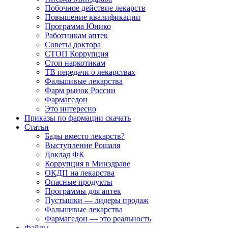
Побочное действие лекарств
Повышение квалификации
Программа Юнико
Работникам аптек
Советы доктора
СТОП Коррупция
Стоп наркотикам
ТВ передачи о лекарствах
Фальшивые лекарства
Фарм рынок России
Фармагедон
Это интересно
Приказы по фармации скачать
Статьи
Бады вместо лекарств?
Выступление Рошаля
Доклад ФК
Коррупция в Минздраве
ОКДП на лекарства
Опасные продукты
Программы для аптек
Пустышки — лидеры продаж
Фальшивые лекарства
Фармагедон — это реальность
Файлы