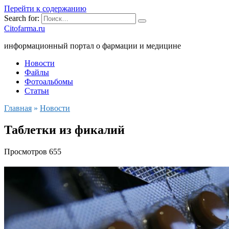
Перейти к содержанию
Search for:
Citofarma.ru
информационный портал о фармации и медицине
Новости
Файлы
Фотоальбомы
Статьи
Главная
»
Новости
Таблетки из фикалий
Просмотров
655