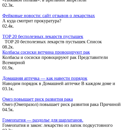
0
2.3к.
Фейковые новости: сайт отзывов о лекарствах
А куда смотрит прокуратура?
0
2.4к.
TOP 20 бесполезных лекарств пустышек
TOP 20 бесполезных лекарств пустышек Список
0
8.2к.
Колбасы сосиски ветчина провоцируют рак
Колбасы и сосиски провоцируют рак Представители
Всемирной
0
1.9к.
Домашняя аптечка — как навести порядок
Наводим порядок в Домашней аптечке В каждом доме и
0
3.1к.
Омез повышает риск развития рака
Омез (Омепразол) повышает риск развития рака Причиной
0
4.5к.
Гомеопатия — раздолье для шарлатанов.
Гомеопатия и закон: лекарство из лапок подкустовного