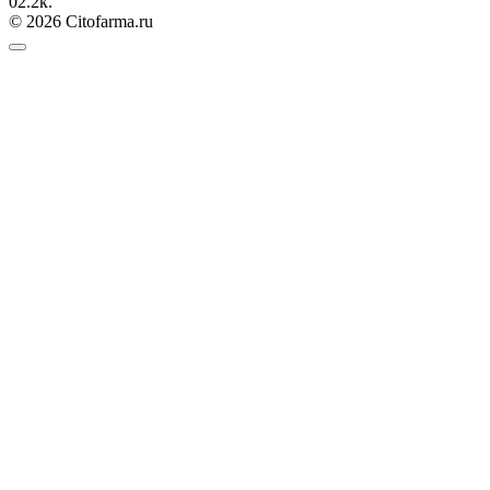
0
2.2к.
© 2026 Citofarma.ru