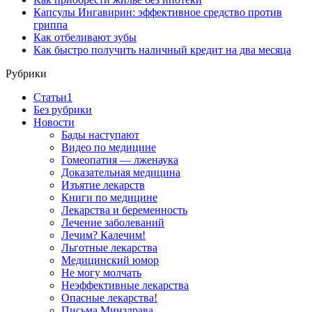
Капсулы Ингавирин: эффективное средство против
гриппа
Как отбеливают зубы
Как быстро получить наличный кредит на два месяца
Рубрики
Cтатьи1
Без рубрики
Новости
Бады наступают
Видео по медицине
Гомеопатия — лженаука
Доказательная медицина
Изъятие лекарств
Книги по медицине
Лекарства и беременность
Лечение заболеваний
Лечим? Калечим!
Льготные лекарства
Медицинский юмор
Не могу молчать
Неэффективные лекарства
Опасные лекарства!
Письма Минздрава