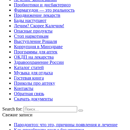
Пробиотики и дисбактериоз
Фармагедон — это реальность
Продвижение лекарств
Бады наступают
Лечим? Скорее Калечим!
Опасные продукты
Стоп наркотикам
Выступление Рошаля
Коррупция в Минздраве
Программы для аптек
ОКДП на лекарства
Здравоохранение России
Каталог статей
Музыка для отдыха
Гостевая книга
Приколы про аптеку
Контакты
Обратная связь
Скачать документы
Search for:
Свежие записи
Пародонтоз: что это, причины появления и лечение
Как приобрести жилье без ипотеки