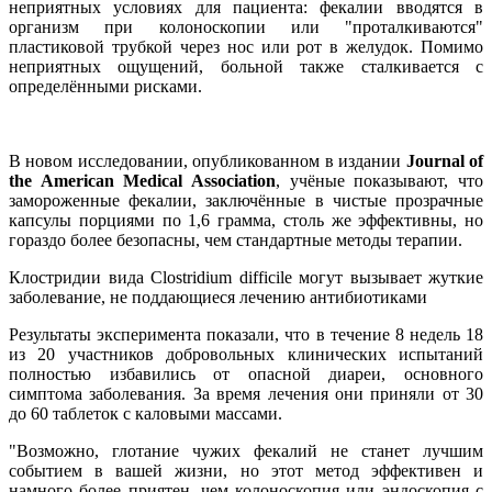
неприятных условиях для пациента: фекалии вводятся в
организм при колоноскопии или "проталкиваются"
пластиковой трубкой через нос или рот в желудок. Помимо
неприятных ощущений, больной также сталкивается с
определёнными рисками.
В новом исследовании, опубликованном в издании
Journal of
the American Medical Association
, учёные показывают, что
замороженные фекалии, заключённые в чистые прозрачные
капсулы порциями по 1,6 грамма, столь же эффективны, но
гораздо более безопасны, чем стандартные методы терапии.
Клостридии вида Clostridium difficile могут вызывает жуткие
заболевание, не поддающиеся лечению антибиотиками
Результаты эксперимента показали, что в течение 8 недель 18
из 20 участников добровольных клинических испытаний
полностью избавились от опасной диареи, основного
симптома заболевания. За время лечения они приняли от 30
до 60 таблеток с каловыми массами.
"Возможно, глотание чужих фекалий не станет лучшим
событием в вашей жизни, но этот метод эффективен и
намного более приятен, чем колоноскопия или эндоскопия с