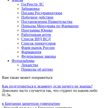
ГосРеестр ЛС
Забраковка
Письма Росздравнадзора
Побочное действие
Постановления Правительства
Приказы Минздрава по Фармации
Программа Юнико
Работникам аптек
Список ВРД ВСД
Список прекрусоров
Фарм рынок России
Фармакопея
Федеральные законы
Фотоальбомы
Лекарства
Приколы об аптеке
Вам также может понравиться
Как подготовиться к экзамену, если ничего не знаешь?
Довольно часто случается так, что студент по каким-либо
0
1.5к.
в Британии запретили гомеопатию
«Никакой пользы»: в Британии запретили