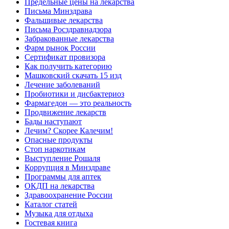
Предельные цены на лекарства
Письма Минздрава
Фальшивые лекарства
Письма Росздравнадзора
Забракованные лекарства
Фарм рынок России
Сертификат провизора
Как получить категорию
Машковский скачать 15 изд
Лечение заболеваний
Пробиотики и дисбактериоз
Фармагедон — это реальность
Продвижение лекарств
Бады наступают
Лечим? Скорее Калечим!
Опасные продукты
Стоп наркотикам
Выступление Рошаля
Коррупция в Минздраве
Программы для аптек
ОКДП на лекарства
Здравоохранение России
Каталог статей
Музыка для отдыха
Гостевая книга