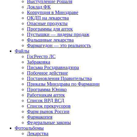
Выступление Рошаля
Доклад ФК
Коррупция в Минздраве
ОКДП на лекарства
Опасные продукты
Программы для аптек
Пустышки — лидеры продаж
Фальшивые лекарства
Фармагедон — это реальность
Файлы
ГосРеестр ЛС
Забраковка
Письма Росздравнадзора
Побочное действие
Постановления Правительства
Приказы Минздрава по Фармации
Программа Юнико
Работникам аптек
Список ВРД ВСД
Список прекрусоров
Фарм рынок России
Фармакопея
Федеральные законы
Фотоальбомы
Лекарства