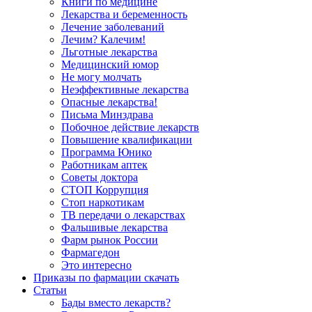
Книги по медицине
Лекарства и беременность
Лечение заболеваний
Лечим? Калечим!
Льготные лекарства
Медицинский юмор
Не могу молчать
Неэффективные лекарства
Опасные лекарства!
Письма Минздрава
Побочное действие лекарств
Повышение квалификации
Программа Юнико
Работникам аптек
Советы доктора
СТОП Коррупция
Стоп наркотикам
ТВ передачи о лекарствах
Фальшивые лекарства
Фарм рынок России
Фармагедон
Это интересно
Приказы по фармации скачать
Статьи
Бады вместо лекарств?