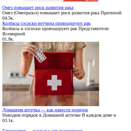
Омез повышает риск развития рака
Омез (Омепразол) повышает риск развития рака Причиной
0
4.5к.
Колбасы сосиски ветчина провоцируют рак
Колбасы и сосиски провоцируют рак Представители
Всемирной
0
1.9к.
Домашняя аптечка — как навести порядок
Наводим порядок в Домашней аптечке В каждом доме и
0
3.1к.
Гомеопатия — раздолье для шарлатанов.