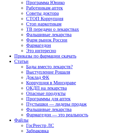
Программа Юнико
Работникам аптек
Советы доктора
СТОП Коррупция
Стоп наркотикам
ТВ передачи о лекарствах
Фальшивые лекарства
Фарм рынок России
Фармагедон
Это интересно
Приказы по фармации скачать
Статьи
Бады вместо лекарств?
Выступление Рошаля
Доклад ФК
Коррупция в Минздраве
ОКДП на лекарства
Опасные продукты
Программы для аптек
Пустышки — лидеры продаж
Фальшивые лекарства
Фармагедон — это реальность
Файлы
ГосРеестр ЛС
Забраковка