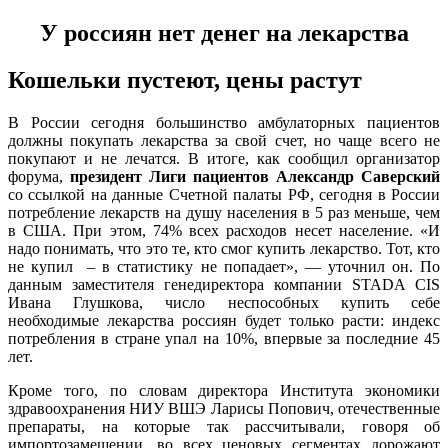
У россиян нет денег на лекарства
Кошельки пустеют, цены растут
В России сегодня большинство амбулаторных пациентов
должны покупать лекарства за свой счет, но чаще всего не
покупают и не лечатся. В итоге, как сообщил организатор
форума,
президент Лиги пациентов Александр Саверский
со ссылкой на данные Счетной палаты РФ, сегодня в России
потребление лекарств на душу населения в 5 раз меньше, чем
в США. При этом, 74% всех расходов несет население. «И
надо понимать, что это те, кто смог купить лекарство. Тот, кто
не купил – в статистику не попадает», — уточнил он. По
данным заместителя генедиректора компании STADA CIS
Ивана Глушкова, число неспособных купить себе
необходимые лекарства россиян будет только расти: индекс
потребления в стране упал на 10%, впервые за последние 45
лет.
Кроме того, по словам директора Института экономики
здравоохранения НИУ ВШЭ Ларисы Попович, отечественные
препараты, на которые так рассчитывали, говоря об
импортозамещении, во всех ценовых сегментах дорожают