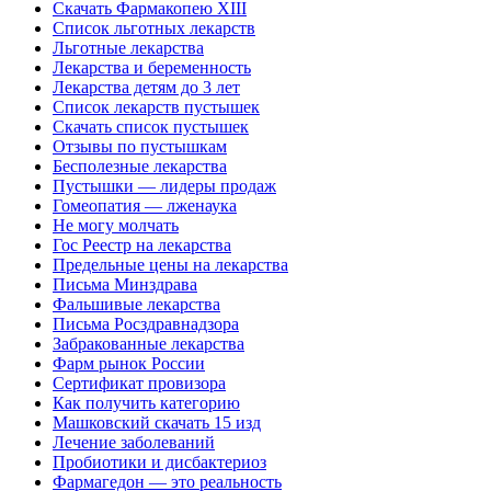
Скачать Фармакопею XIII
Список льготных лекарств
Льготные лекарства
Лекарства и беременность
Лекарства детям до 3 лет
Список лекарств пустышек
Скачать список пустышек
Отзывы по пустышкам
Бесполезные лекарства
Пустышки — лидеры продаж
Гомеопатия — лженаука
Не могу молчать
Гос Реестр на лекарства
Предельные цены на лекарства
Письма Минздрава
Фальшивые лекарства
Письма Росздравнадзора
Забракованные лекарства
Фарм рынок России
Сертификат провизора
Как получить категорию
Машковский скачать 15 изд
Лечение заболеваний
Пробиотики и дисбактериоз
Фармагедон — это реальность