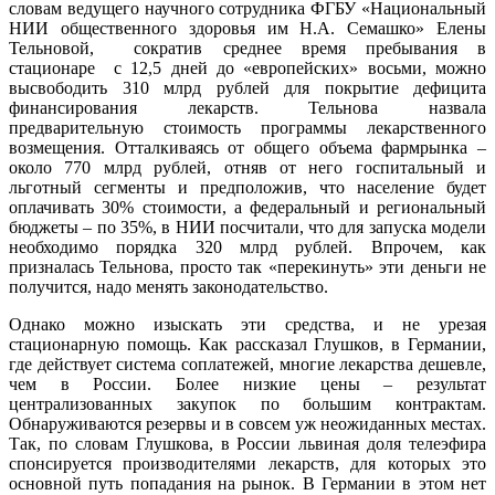
словам ведущего научного сотрудника ФГБУ «Национальный
НИИ общественного здоровья им Н.А. Семашко» Елены
Тельновой, сократив среднее время пребывания в
стационаре с 12,5 дней до «европейских» восьми, можно
высвободить 310 млрд рублей для покрытие дефицита
финансирования лекарств. Тельнова назвала
предварительную стоимость программы лекарственного
возмещения. Отталкиваясь от общего объема фармрынка –
около 770 млрд рублей, отняв от него госпитальный и
льготный сегменты и предположив, что население будет
оплачивать 30% стоимости, а федеральный и региональный
бюджеты – по 35%, в НИИ посчитали, что для запуска модели
необходимо порядка 320 млрд рублей. Впрочем, как
призналась Тельнова, просто так «перекинуть» эти деньги не
получится, надо менять законодательство.
Однако можно изыскать эти средства, и не урезая
стационарную помощь. Как рассказал Глушков, в Германии,
где действует система соплатежей, многие лекарства дешевле,
чем в России. Более низкие цены – результат
централизованных закупок по большим контрактам.
Обнаруживаются резервы и в совсем уж неожиданных местах.
Так, по словам Глушкова, в России львиная доля телеэфира
спонсируется производителями лекарств, для которых это
основной путь попадания на рынок. В Германии в этом нет