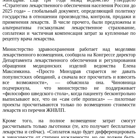
«Стратегию лекарственного обеспечения населения России до
2025 года» – глобальный документ, определяющий политику
государства в отношении производства, контроля, продажи и
применения лекарств. В числе прочего, были предложены и
альтернативы госзакупкам: лекарственное страхование,
соплатежи и частичная компенсация затрат за купленные по
рецепту врача лекарства.
Министерство здравоохранения работает над моделями
лекарственного возмещения, сообщила на Конгрессе директор
Департамента лекарственного обеспечения и регулирования
обращения медицинских изделий ведомства Елена
Максимкина. «Просто Минздрав старается не давать
популистских обещаний, а сначала все просчитать и взвесить
все возможности», — объяснила она. Чиновница
подчеркнула, что министерство не поддерживает
«философию шведского стола», когда пациенту бесконтрольно
выписывают все, что он «сам себе прописал» — пилотные
проекты просчитываются только по возмещению стоимости
лекарств из перечня ЖНВЛП.
Кроме того, на полное возмещение затрат смогут
рассчитывать только льготники (те, кто получает бесплатные
лекарства и сейчас). «Соплатеж надо будет дифференцировать
в зависимости от степени нуждаемости, но он должен быть,