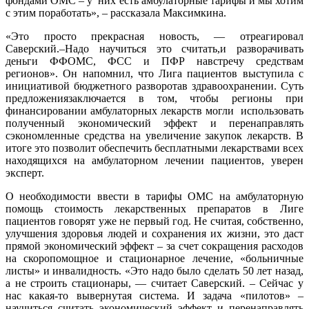
фондами ОМС – у них есть амбулаторные тарифы и мы хотим
с этим поработать», – рассказала Максимкина.
«Это просто прекрасная новость, — отреагировал
Саверский.–Надо научиться это считать,и разворачивать
деньги ФФОМС, ФСС и ПФР навстречу средствам
регионов». Он напомнил, что Лига пациентов выступила с
инициативой бюджетного разворотав здравоохранении. Суть
предложениязаключается в том, чтобы регионы при
финансировании амбулаторных лекарств могли использовать
полученный экономический эффект и перенаправлять
сэкономленные средства на увеличение закупок лекарств. В
итоге это позволит обеспечить бесплатными лекарствами всех
находящихся на амбулаторном лечении пациентов, уверен
эксперт.
О необходимости ввести в тарифы ОМС на амбулаторную
помощь стоимость лекарственных препаратов в Лиге
пациентов говорят уже не первый год. Не считая, собственно,
улучшения здоровья людей и сохранения их жизни, это даст
прямой экономический эффект – за счет сокращения расходов
на скоропомощное и стационарное лечение, «больничные
листы» и инвалидность. «Это надо было сделать 50 лет назад,
а не строить стационары, — считает Саверский. – Сейчас у
нас какая-то вывернутая система. И задача «пилотов» –
научиться считать экономический эффект и перенаправлять