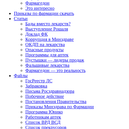
Фармагедон
Это интересно
Приказы по фармации скачать
Статьи
Бады вместо лекарств?
Выступление Рошаля
Доклад ФК
Коррупция в Минздраве
ОКДП на лекарства
Опасные продукты
Программы для аптек
Пустышки — лидеры продаж
Фальшивые лекарства
Фармагедон — это реальность
Файлы
ГосРеестр ЛС
Забраковка
Письма Росздравнадзора
Побочное действие
Постановления Правительства
Приказы Минздрава по Фармации
Программа Юнико
Работникам аптек
Список ВРД ВСД
Список прекрусоров