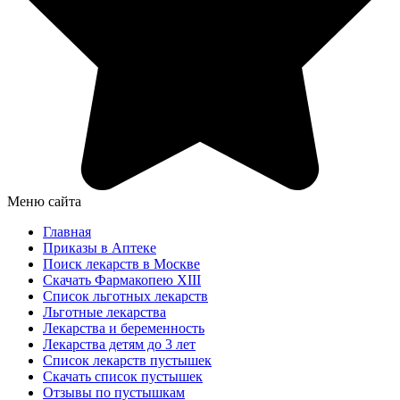
Меню сайта
Главная
Приказы в Аптеке
Поиск лекарств в Москве
Скачать Фармакопею XIII
Список льготных лекарств
Льготные лекарства
Лекарства и беременность
Лекарства детям до 3 лет
Список лекарств пустышек
Скачать список пустышек
Отзывы по пустышкам