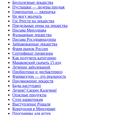
Бесполезные лекарства
Пустышки — лидеры продаж
Гомеопатия — лженаука
Не могу молчать
Гос Реестр на лекарства
Предельные цены на лекарства
Письма Минздрава
Фальшивые лекарства
Письма Росздравнадзора
Забракованные лекарства
Фарм рынок России
Сертификат провизора
Как получить категорию
Машковский скачать 15 изд
Лечение заболеваний
Пробиотики и дисбактериоз
Фармагедон — это реальность
Продвижение лекарств
Бады наступают
Лечим? Скорее Калечим!
Опасные продукты
Стоп наркотикам
Выступление Рошаля
Коррупция в Минздраве
Программы для аптек