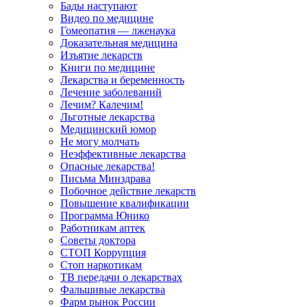
Бады наступают
Видео по медицине
Гомеопатия — лженаука
Доказательная медицина
Изъятие лекарств
Книги по медицине
Лекарства и беременность
Лечение заболеваний
Лечим? Калечим!
Льготные лекарства
Медицинский юмор
Не могу молчать
Неэффективные лекарства
Опасные лекарства!
Письма Минздрава
Побочное действие лекарств
Повышение квалификации
Программа Юнико
Работникам аптек
Советы доктора
СТОП Коррупция
Стоп наркотикам
ТВ передачи о лекарствах
Фальшивые лекарства
Фарм рынок России