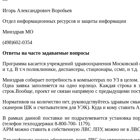
Игорь Александрович Воробьев
Отдел информационных ресурсов и защиты информации
Минздрав МО
(498)602-0354
Ответы на часто задаваемые вопросы
Программа касается учреждений здравоохранения Московской 
и т.д. В т.ч поликлиники, диспансеры, стационары, ссмп, и т.д.
Минздрав собирает потребность в компьютерах по УЗ в целом. П
Одна заявка заполняется на одно юрлицо. Каждая строка в 
строк.Вообще, проект не связан напрямую с предыдущими пос
Нормативов на количество нет, руководствуйтесь здравым смы
сканером ШК и считывателем для УЭК). Куда и кому ставить А
В рамках данной поставки не подразумевается установка п
(телефон техподдержки 8-800-700- 1179).
АРМ можно ставить в собственную ЛВС ЛПУ, можно не в ЛВС
Для инфомата нужно обеспечить порт ЛВС (из имеющихся или