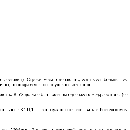
с доставки). Строки можно добавлять, если мест больше чем
гичны, но подразумевают иную конфигурацию.
вить. В УЗ должно быть хотя бы одно место мед.работника (со
оятельно с КСПД — это нужно согласовывать с Ростелекомом
нет). АРМ типа 3 оснащен всем необходимым для организации