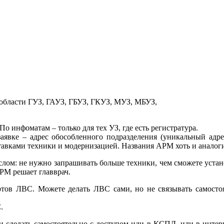
области ГУЗ, ГАУЗ, ГБУЗ, ГКУЗ, МУЗ, МБУЗ,
о инфоматам – только для тех УЗ, где есть регистратура.
заявке – адрес обособленного подразделения (уникальный адре
тавками техники и модернизацией. Названия АРМ хоть и анало
слом: не нужно запрашивать больше техники, чем сможете устано
РМ решает главврач.
ортов ЛВС. Можете делать ЛВС сами, но не связывать самост
.
 сделать самостоятельно с доступом или в КСПД, или в интер