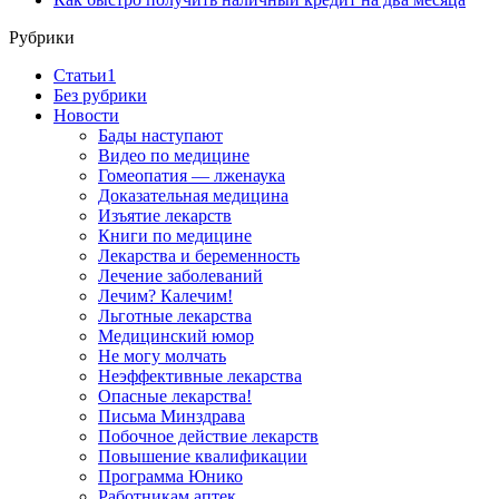
Рубрики
Cтатьи1
Без рубрики
Новости
Бады наступают
Видео по медицине
Гомеопатия — лженаука
Доказательная медицина
Изъятие лекарств
Книги по медицине
Лекарства и беременность
Лечение заболеваний
Лечим? Калечим!
Льготные лекарства
Медицинский юмор
Не могу молчать
Неэффективные лекарства
Опасные лекарства!
Письма Минздрава
Побочное действие лекарств
Повышение квалификации
Программа Юнико
Работникам аптек