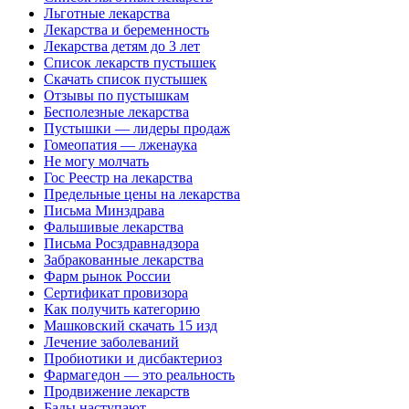
Льготные лекарства
Лекарства и беременность
Лекарства детям до 3 лет
Список лекарств пустышек
Скачать список пустышек
Отзывы по пустышкам
Бесполезные лекарства
Пустышки — лидеры продаж
Гомеопатия — лженаука
Не могу молчать
Гос Реестр на лекарства
Предельные цены на лекарства
Письма Минздрава
Фальшивые лекарства
Письма Росздравнадзора
Забракованные лекарства
Фарм рынок России
Сертификат провизора
Как получить категорию
Машковский скачать 15 изд
Лечение заболеваний
Пробиотики и дисбактериоз
Фармагедон — это реальность
Продвижение лекарств
Бады наступают