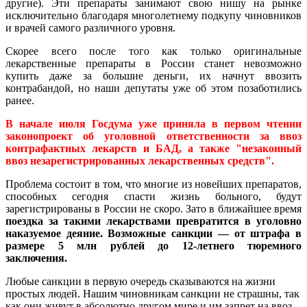
другие). Эти препараты занимают свою нишу на рынке
исключительно благодаря многолетнему подкупу чиновников
и врачей самого различного уровня.
Скорее всего после того как только оригинальные
лекарственные препараты в России станет невозможно
купить даже за большие деньги, их начнут ввозить
контрабандой, но наши депутаты уже об этом позаботились
ранее.
В начале июля Госдума уже приняла в первом чтении
законопроект об уголовной ответственности за ввоз
контрафактных лекарств и БАД, а также "незаконный
ввоз незарегистрированных лекарственных средств".
Проблема состоит в том, что многие из новейших препаратов,
способных сегодня спасти жизнь больного, будут
зарегистрированы в России не скоро. Зато в ближайшее время
поездка за такими лекарствами превратится в уголовно
наказуемое деяние. Возможные санкции — от штрафа в
размере 5 млн рублей до 12-летнего тюремного
заключения.
Любые санкции в первую очередь сказываются на жизни
простых людей. Нашим чиновникам санкции не страшны, так
как они живут в абсолютно другом мире и им запрет на ввоз