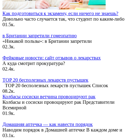
Как подготовиться к экзамену, если ничего не знаешь?
Довольно часто случается так, что студент по каким-либо
0
1.5к.
в Британии запретили гомеопатию
«Никакой пользы»: в Британии запретили
0
2.3к.
Фейковые новости: сайт отзывов о лекарствах
А куда смотрит прокуратура?
0
2.4к.
TOP 20 бесполезных лекарств пустышек
TOP 20 бесполезных лекарств пустышек Список
0
8.2к.
Колбасы сосиски ветчина провоцируют рак
Колбасы и сосиски провоцируют рак Представители
Всемирной
0
1.9к.
Домашняя аптечка — как навести порядок
Наводим порядок в Домашней аптечке В каждом доме и
0
3.1к.