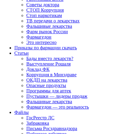
Советы доктора
СТОП Коррупция
Стоп наркотикам
ТВ передачи о лекарствах
Фальшивые лекарства
Фарм рынок России
Фармагедон
Это интересно
Приказы по фармации скачать
Статьи
Бады вместо лекарств?
Выступление Рошаля
Доклад ФК
Коррупция в Минздраве
ОКДП на лекарства
Опасные продукты
Программы для аптек
Пустышки — лидеры продаж
Фальшивые лекарства
Фармагедон — это реальность
Файлы
ГосРеестр ЛС
Забраковка
Письма Росздравнадзора
Побочное действие