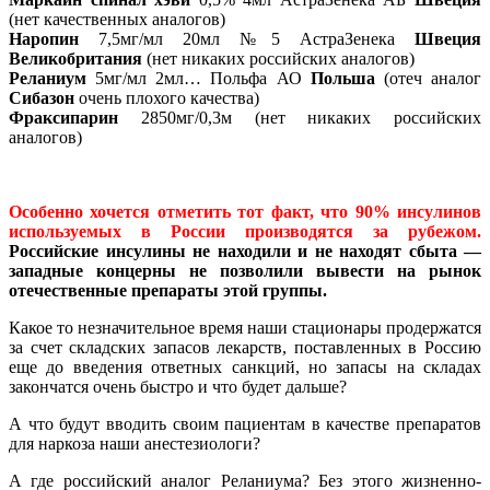
(нет качественных аналогов)
Наропин
7,5мг/мл 20мл №5 АстраЗенека
Швеция
Великобритания
(нет никаких российских аналогов)
Реланиум
5мг/мл 2мл… Польфа АО
Польша
(отеч аналог
Сибазон
очень плохого качества)
Фраксипарин
2850мг/0,3м (нет никаких российских
аналогов)
Особенно хочется отметить тот факт, что 90% инсулинов
используемых в России производятся за рубежом.
Российские инсулины не находили и не находят сбыта —
западные концерны не позволили вывести на рынок
отечественные препараты этой группы.
Какое то незначительное время наши стационары продержатся
за счет складских запасов лекарств, поставленных в Россию
еще до введения ответных санкций, но запасы на складах
закончатся очень быстро и что будет дальше?
А что будут вводить своим пациентам в качестве препаратов
для наркоза наши анестезиологи?
А где российский аналог Реланиума? Без этого жизненно-