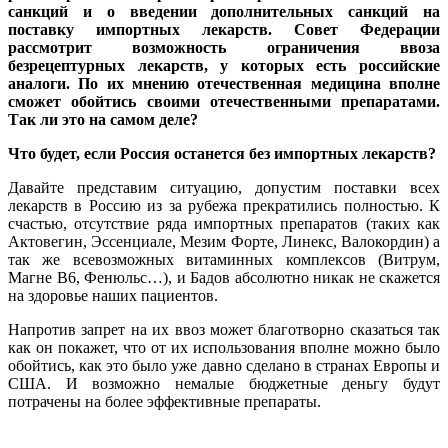
санкций и о введении дополнительных санкций на
поставку импортных лекарств. Совет Федерации
рассмотрит возможность ограничения ввоза
безрецептурных лекарств, у которых есть российские
аналоги. По их мнению отечественная медицина вполне
сможет обойтись своими отечественными препаратами.
Так ли это на самом деле?
Что будет, если Россия останется без импортных лекарств?
Давайте представим ситуацию, допустим поставки всех
лекарств в Россию из за рубежа прекратились полностью. К
счастью, отсутствие ряда импортных препаратов (таких как
Актовегин, Эссенциале, Мезим Форте, Линекс, Валокордин) а
так же всевозможных витаминных комплексов (Витрум,
Магне B6, Фенюльс…), и Бадов абсолютно никак не скажется
на здоровье наших пациентов.
Напротив запрет на их ввоз может благотворно сказаться так
как он покажет, что от их использования вполне можно было
обойтись, как это было уже давно сделано в странах Европы и
США. И возможно немалые бюджетные деньгу будут
потрачены на более эффективные препараты.