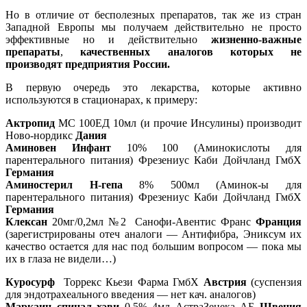
Но в отличие от бесполезных препаратов, так же из стран
Западной Европы мы получаем действительно не просто
эффективные но и действительно
жизненно-важные
препараты
,
качественных аналогов которых не
производят предприятия России.
В первую очередь это лекарства, которые активно
используются в стационарах, к примеру:
Актропид
МС 100ЕД 10мл (и прочие Инсулины) производит
Ново-нордикс
Дания
Аминовен Инфант
10% 100 (Аминокислоты для
парентерального питания) Фрезениус Каби Дойчланд ГмбХ
Германия
Аминостерил Н-гепа
8% 500мл (Аминок-ы для
парентерального питания) Фрезениус Каби Дойчланд ГмбХ
Германия
Клексан
20мг/0,2мл №2 Санофи-Авентис Франс
Франция
(зарегистрированы отеч аналоги — Антифибра, Эниксум их
качество остается для нас под большим вопросом — пока мы
их в глаза не видели…)
Куросурф
Торрекс Кьези Фарма ГмбХ
Австрия
(суспензия
для эндотрахеального введения — нет кач. аналогов)
Маркаин спинал хэви
0,5% 4мл АстраЗенека АБ
Швеция