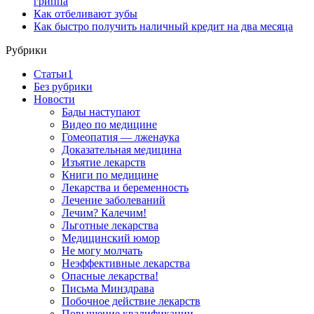
гриппа
Как отбеливают зубы
Как быстро получить наличный кредит на два месяца
Рубрики
Cтатьи1
Без рубрики
Новости
Бады наступают
Видео по медицине
Гомеопатия — лженаука
Доказательная медицина
Изъятие лекарств
Книги по медицине
Лекарства и беременность
Лечение заболеваний
Лечим? Калечим!
Льготные лекарства
Медицинский юмор
Не могу молчать
Неэффективные лекарства
Опасные лекарства!
Письма Минздрава
Побочное действие лекарств
Повышение квалификации