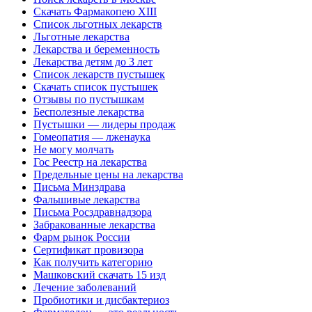
Скачать Фармакопею XIII
Список льготных лекарств
Льготные лекарства
Лекарства и беременность
Лекарства детям до 3 лет
Список лекарств пустышек
Скачать список пустышек
Отзывы по пустышкам
Бесполезные лекарства
Пустышки — лидеры продаж
Гомеопатия — лженаука
Не могу молчать
Гос Реестр на лекарства
Предельные цены на лекарства
Письма Минздрава
Фальшивые лекарства
Письма Росздравнадзора
Забракованные лекарства
Фарм рынок России
Сертификат провизора
Как получить категорию
Машковский скачать 15 изд
Лечение заболеваний
Пробиотики и дисбактериоз