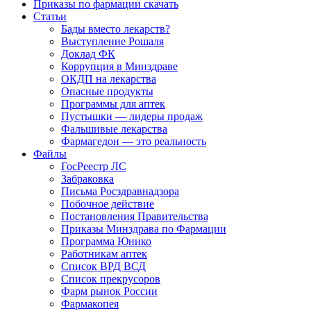
Приказы по фармации скачать
Статьи
Бады вместо лекарств?
Выступление Рошаля
Доклад ФК
Коррупция в Минздраве
ОКДП на лекарства
Опасные продукты
Программы для аптек
Пустышки — лидеры продаж
Фальшивые лекарства
Фармагедон — это реальность
Файлы
ГосРеестр ЛС
Забраковка
Письма Росздравнадзора
Побочное действие
Постановления Правительства
Приказы Минздрава по Фармации
Программа Юнико
Работникам аптек
Список ВРД ВСД
Список прекрусоров
Фарм рынок России
Фармакопея