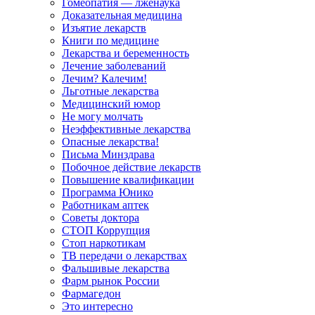
Гомеопатия — лженаука
Доказательная медицина
Изъятие лекарств
Книги по медицине
Лекарства и беременность
Лечение заболеваний
Лечим? Калечим!
Льготные лекарства
Медицинский юмор
Не могу молчать
Неэффективные лекарства
Опасные лекарства!
Письма Минздрава
Побочное действие лекарств
Повышение квалификации
Программа Юнико
Работникам аптек
Советы доктора
СТОП Коррупция
Стоп наркотикам
ТВ передачи о лекарствах
Фальшивые лекарства
Фарм рынок России
Фармагедон
Это интересно