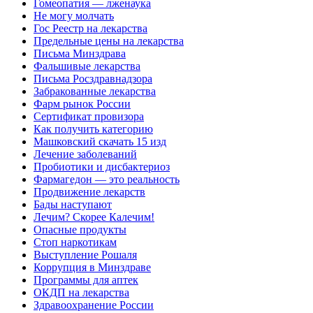
Гомеопатия — лженаука
Не могу молчать
Гос Реестр на лекарства
Предельные цены на лекарства
Письма Минздрава
Фальшивые лекарства
Письма Росздравнадзора
Забракованные лекарства
Фарм рынок России
Сертификат провизора
Как получить категорию
Машковский скачать 15 изд
Лечение заболеваний
Пробиотики и дисбактериоз
Фармагедон — это реальность
Продвижение лекарств
Бады наступают
Лечим? Скорее Калечим!
Опасные продукты
Стоп наркотикам
Выступление Рошаля
Коррупция в Минздраве
Программы для аптек
ОКДП на лекарства
Здравоохранение России