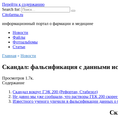
Перейти к содержанию
Search for:
Citofarma.ru
информационный портал о фармации и медицине
Новости
Файлы
Фотоальбомы
Статьи
Главная
»
Новости
Скандал: фальсификация с данными ис
Просмотров
1.7к.
Содержание
Скандал вокруг ГЭК 200 (Рефортан, Стабизол)
Не давно мы уже сообщали, что растворы ГЕК 200 скорее
Известного ученого уличили в фальсификации данных о 
Ск