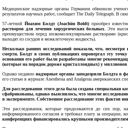
Медицинские надзорные органы Германии обвинили ученого
результатов научных работ, сообщает The Daily Telegraph. В св
57-летний
Йоахим Болдт (Joachim Boldt)
приобрел известн
растворов для лечения хирургических больных
. Эти высо
преимуществом перед низкомолекулярными растворами (крист
выходят из сосудов в межклеточную жидкость).
Несколько ранних исследований показали, что, несмотря
смерти. Болдт в своих публикациях опровергал эту точку
основании его работ были разработаны многие рекомендац
(которые на порядок дороже кристаллоидных) у миллионов
Однако недавно
надзорные органы заподозрили Болдта в ф
его статью в журнале Anesthesia and Analgesia американских 
Для расследования этого дела была создана специальная ко
сфабрикованы, однако выяснилось, что многие исследован
в эксперименте. Собственное расследование этих фактов и
Эти расследования, которые продолжаются до сих пор, н
информированного согласия и требовал плату за операции, к
конференциях финансировались крупными производителями 