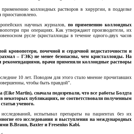
 применению коллоидных растворов в хирургии, в подделке
ан приостановлено.
европейских научных журналов,
по применению коллоидных
вопотери при операциях. Как утверждают производители, их
овеносном русле (кристаллоиды в течение одного-двух часов
ой кровопотери, почечной и сердечной недостаточности и
крахмал – ГЭК) не менее безопасны, чем кристаллоиды.
На
ими рекомендациями, врачи применяли коллоидные растворы
следние 10 лет. Поводом для этого стало мнение прочитавших
 совершенны, чтобы быть правдой".
(Eike Martin), сначала подозревали, что все работы Болдта
 в некоторых публикациях, не соответствовали полученным
статьи ученого.
 исследований, испытывал препараты на пациентах без их
о многие его исследования и выступления на международных
 B.Braun, Baxter и Fresenius Kabi.