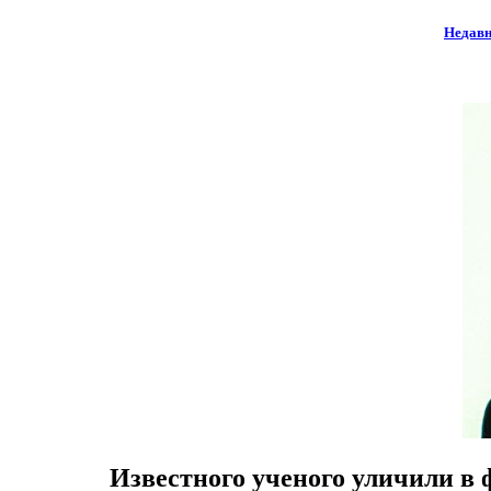
Не
давн
Известного ученого уличили в