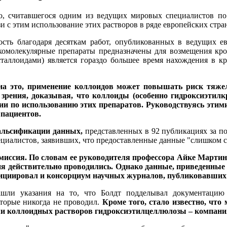
, считавшегося одним из ведущих мировых специалистов по
язи с этим использование этих растворов в ряде европейских стр
ость благодаря десяткам работ, опубликованных в ведущих 
комолекулярные препараты предназначены для возмещения кро
аллоидами) является гораздо большее время нахождения в кр
 на это, применение коллоидов может повышать риск тяжел
 зрения, доказывая, что коллоиды (особенно гидроксиэтил
ии по использованию этих препаратов. Руководствуясь эт
 пациентов.
альсификации данных,
представленных в 92 публикациях за по
специалистов, заявивших, что предоставленные данные "слишком
миссия. По словам ее руководителя профессора Айке Мартина 
ия действительно проводились. Однако данные, приведенные
нициировал и консорциум научных журналов, публиковавших 
ашли указания на то, что Болдт подделывал документацию
оторые никогда не проводил.
Кроме того, стало известно, чт
коллоидных растворов гидроксиэтилцеллюлозы – компаниями