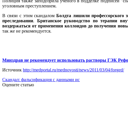
Полиция также заподозрила ученого в подделке подписей "соа
уголовным преступлением.
В связи с этим скандалом
Болдта лишили профессорского зв
преследовании
.
Британское руководство по терапии вну
воздержаться от применения коллоидов до получения нов
так же не рекомендуется.
Минздрав не рекомендует использовать растворы ГЭК Рефор
Источник
http://medportal.ru/mednovosti/news/2011/03/04/forged/
Скандал: фальсификация с данными ис
Оцените статью