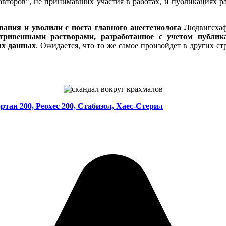
второв", не принимавших участия в работах, и публикациях ра
ания и уволили с поста главного анестезиолога
Людвигсхаф
тривенными растворами, разработанное с учетом публик
ых данных
. Ожидается, что то же самое произойдет в других 
тан 200, Реохес 200, Стабизол, Хаес-Стерил